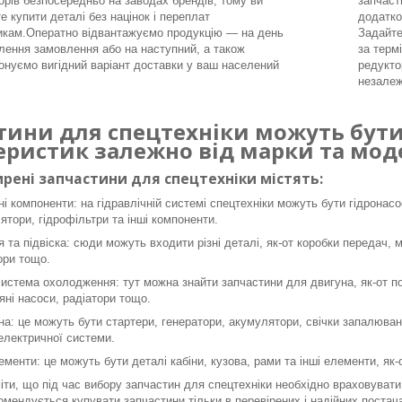
орів безпосередньо на заводах брендів, тому ви
запчаст
е купити деталі без націнок і переплат
додатко
икам.Оператно відвантажуємо продукцію — на день
Задайте
ення замовлення або на наступний, а також
за терм
онуємо вигідний варіант доставки у ваш населений
редукто
незалеж
тини для спецтехніки можуть бути 
еристик залежно від марки та моде
рені запчастини для спецтехніки містять:
ні компоненти: на гідравлічній системі спецтехніки можуть бути гідронасо
ятори, гідрофільтри та інші компоненти.
я та підвіска: сюди можуть входити різні деталі, як-от коробки передач, 
ори тощо.
система охолодження: тут можна знайти запчастини для двигуна, як-от пор
яні насоси, радіатори тощо.
а: це можуть бути стартери, генератори, акумулятори, свічки запалюванн
 електричної системи.
ементи: це можуть бути деталі кабіни, кузова, рами та інші елементи, як
ти, що під час вибору запчастин для спецтехніки необхідно враховувати 
омендується купувати запчастини тільки в перевірених і надійних постача