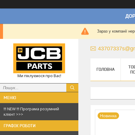
ДОР
Зараз у компанії не
43707337s@gm
ТО
ГОЛОВНА
П
Ми піклуємося про Вас!
!!! NEW !!! Програма розумний
клієнт >>>
Новинка
ГРАФІК РОБОТИ