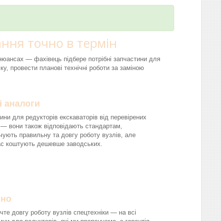
ння точно в термін
і нюансах — фахівець підбере потрібні запчастини для
ку, провести планові технічні роботи за заміною
і аналоги
ини для редукторів екскаваторів від перевірених
 — вони також відповідають стандартам,
чують правильну та довгу роботу вузлів, але
ас коштують дешевше заводських.
йно
чте довгу роботу вузлів спецтехніки — на всі