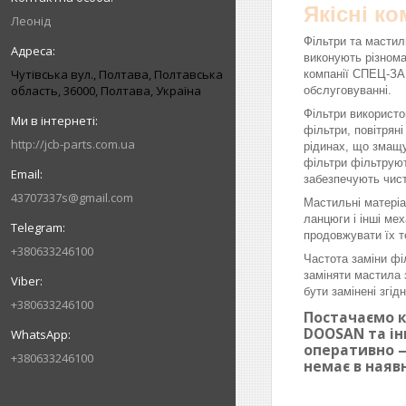
Якісні к
Леонід
Фільтри та мастил
виконують різнома
Чутівська вул., Полтава, Полтавська
компанії СПЕЦ-ЗАП
область, 36000, Полтава, Україна
обслуговуванні.
Фільтри використо
фільтри, повітрян
http://jcb-parts.com.ua
рідинах, що змащу
фільтри фільтруют
забезпечують чист
43707337s@gmail.com
Мастильні матеріа
ланцюги і інші ме
продовжувати їх т
+380633246100
Частота заміни фі
заміняти мастила 
бути замінені згі
+380633246100
Постачаємо к
DOOSAN та ін
оперативно —
+380633246100
немає в наяв