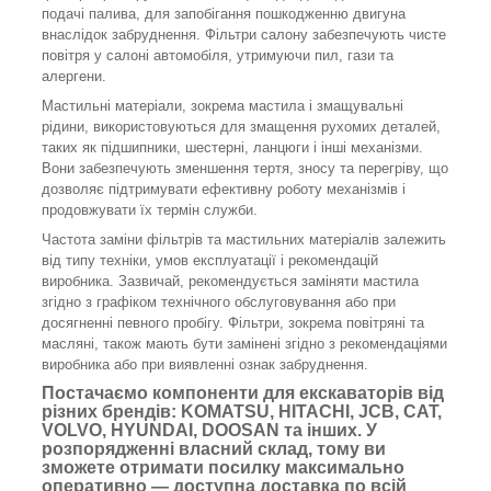
подачі палива, для запобігання пошкодженню двигуна
внаслідок забруднення. Фільтри салону забезпечують чисте
повітря у салоні автомобіля, утримуючи пил, гази та
алергени.
Мастильні матеріали, зокрема мастила і змащувальні
рідини, використовуються для змащення рухомих деталей,
таких як підшипники, шестерні, ланцюги і інші механізми.
Вони забезпечують зменшення тертя, зносу та перегріву, що
дозволяє підтримувати ефективну роботу механізмів і
продовжувати їх термін служби.
Частота заміни фільтрів та мастильних матеріалів залежить
від типу техніки, умов експлуатації і рекомендацій
виробника. Зазвичай, рекомендується заміняти мастила
згідно з графіком технічного обслуговування або при
досягненні певного пробігу. Фільтри, зокрема повітряні та
масляні, також мають бути замінені згідно з рекомендаціями
виробника або при виявленні ознак забруднення.
Постачаємо компоненти для екскаваторів від
різних брендів: KOMATSU, HITACHI, JCB, CAT,
VOLVO, HYUNDAI, DOOSAN та інших. У
розпорядженні власний склад, тому ви
зможете отримати посилку максимально
оперативно — доступна доставка по всій