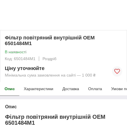
Фільтр повітряний внутрішній OEM
6501484M1
В наявності
Код: 6501484M1
Роздріб
Ціну уточнюйте
Мінімальна сума замовлення на сайті — 1 000 ₴
Опис
Характеристики
Доставка
Оплата
Умови п
Опис
Фільтр повітряний внутрішній OEM
6501484M1