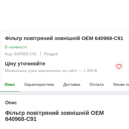
Фільтр повітряний зовнішній OEM 640968-C91
В наявності
Код: 640968-C91
Роздріб
Ціну уточнюйте
Мінімальна сума замовлення на сайті — 1 000 ₴
Опис
Характеристики
Доставка
Оплата
Умови п
Опис
Фільтр повітряний зовнішній OEM
640968-C91