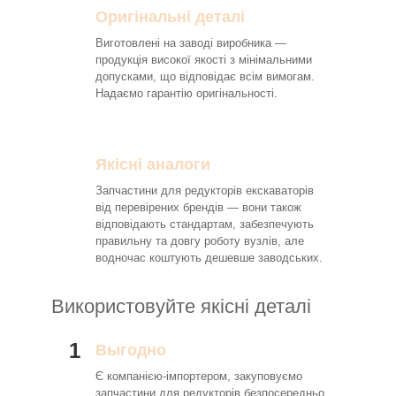
Оригінальні деталі
Виготовлені на заводі виробника —
продукція високої якості з мінімальними
допусками, що відповідає всім вимогам.
Надаємо гарантію оригінальності.
Якісні аналоги
Запчастини для редукторів екскаваторів
від перевірених брендів — вони також
відповідають стандартам, забезпечують
правильну та довгу роботу вузлів, але
водночас коштують дешевше заводських.
Використовуйте якісні деталі
1
Выгодно
Є компанією-імпортером, закуповуємо
запчастини для редукторів безпосередньо