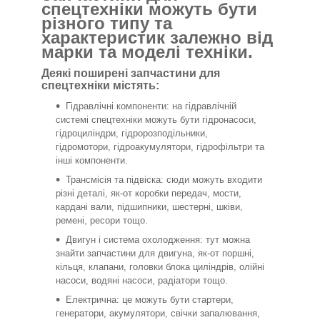
спецтехніки можуть бути
різного типу та
характеристик залежно від
марки та моделі техніки.
Деякі поширені запчастини для
спецтехніки містять:
Гідравлічні компоненти: на гідравлічній
системі спецтехніки можуть бути гідронасоси,
гідроциліндри, гідророзподільники,
гідромотори, гідроакумулятори, гідрофільтри та
інші компоненти.
Трансмісія та підвіска: сюди можуть входити
різні деталі, як-от коробки передач, мости,
кардані вали, підшипники, шестерні, шківи,
ремені, ресори тощо.
Двигун і система охолодження: тут можна
знайти запчастини для двигуна, як-от поршні,
кільця, клапани, головки блока циліндрів, олійні
насоси, водяні насоси, радіатори тощо.
Електрична: це можуть бути стартери,
генератори, акумулятори, свічки запалювання,