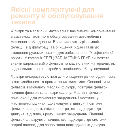
Якісні комплектуючі для
ремонту й обслуговування
техніки
Фільтри та мастильні матеріали є важливими компонентами
в системах технічного обслуговування автомобілів і
машинного обладнання. Вони виконують різноманітні
функції, від фільтрації та очищення рідин і газів до
змащення рухомих частин для забезпечення їх ефективної
роботи. У компанії СПЕЦ-ЗАПЧАСТИНА ГРУП ви можете
знайти широкий вибір фільтрів та мастильних матеріалів, які
задовольнять ваші потреби у технічному обслуговуванні.
Фільтри використовуються для очищення різних рідин і газів
в автомобільних та промислових системах. Основні типи
фільтрів включають масляні фільтри, повітряні фільтри,
паливні фільтри та фільтри салону. Масляні фільтри
призначені для утримання забруднень і частинок у
мастильних рідинах, що змащують двигун. Повітряні
фільтри очищають вхідне повітря, що надходить до
двигуна, від пилу, бруду і інших забруднень. Паливні
фільтри фільтрують паливо, що надходить до системи
подачі палива, для запобігання пошкодженню двигуна