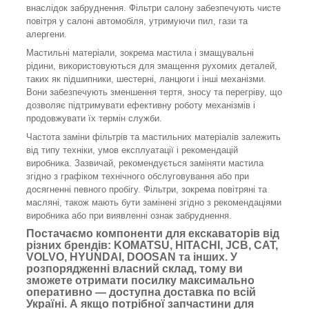
внаслідок забруднення. Фільтри салону забезпечують чисте
повітря у салоні автомобіля, утримуючи пил, гази та
алергени.
Мастильні матеріали, зокрема мастила і змащувальні
рідини, використовуються для змащення рухомих деталей,
таких як підшипники, шестерні, ланцюги і інші механізми.
Вони забезпечують зменшення тертя, зносу та перегріву, що
дозволяє підтримувати ефективну роботу механізмів і
продовжувати їх термін служби.
Частота заміни фільтрів та мастильних матеріалів залежить
від типу техніки, умов експлуатації і рекомендацій
виробника. Зазвичай, рекомендується заміняти мастила
згідно з графіком технічного обслуговування або при
досягненні певного пробігу. Фільтри, зокрема повітряні та
масляні, також мають бути замінені згідно з рекомендаціями
виробника або при виявленні ознак забруднення.
Постачаємо компоненти для екскаваторів від
різних брендів: KOMATSU, HITACHI, JCB, CAT,
VOLVO, HYUNDAI, DOOSAN та інших. У
розпорядженні власний склад, тому ви
зможете отримати посилку максимально
оперативно — доступна доставка по всій
Україні. А якщо потрібної запчастини для