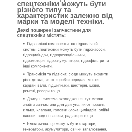
спецтехніки можуть бути
різного типу та
характеристик залежно від
марки та моделі техніки.
Деякі поширені запчастини для
спецтехніки містять:
Гідравлічні компоненти: на гідравлічній
системі спецтехніки можуть бути гідронасоси,
гідроциліндри, гідророзподільники,
гідромотори, гідроакумулятори, гідрофільтри та
інші компоненти.
Трансмісія та підвіска: сюди можуть входити
різні деталі, як-от коробки передач, мости,
кардані вали, підшипники, шестерні, шківи,
ремені, ресори тощо.
Двигун і система охолодження: тут можна
знайти запчастини для двигуна, як-от поршні,
кільця, клапани, головки блока циліндрів, олійні
насоси, водяні насоси, радіатори тощо.
Електрична: це можуть бути стартери,
генератори, акумулятори, свічки запалювання,