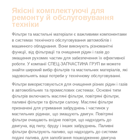
Якісні комплектуючі для
ремонту й обслуговування
техніки
Фільтри та мастильні матеріали є важливими компонентами
в системах технічного обслуговування автомобілів і
машинного обладнання. Вони виконують різноманітні
функції, від фільтрації та очищення рідин і газів до
змащення рухомих частин для забезпечення їх ефективної
роботи. У компанії СПЕЦ-ЗАПЧАСТИНА ГРУП ви можете
знайти широкий вибір фільтрів та мастильних матеріалів, які
задовольнять ваші потреби у технічному обслуговуванні.
Фільтри використовуються для очищення різних рідин і газів
в автомобільних та промислових системах. Основні типи
фільтрів включають масляні фільтри, повітряні фільтри,
паливні фільтри та фільтри салону. Масляні фільтри
призначені для утримання забруднень і частинок у
мастильних рідинах, що змащують двигун. Повітряні
фільтри очищають вхідне повітря, що надходить до
двигуна, від пилу, бруду і інших забруднень. Паливні
фільтри фільтрують паливо, що надходить до системи
подачі палива, для запобігання пошкодженню двигуна