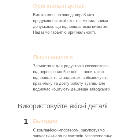
Оригінальні деталі
Виготовлені на заводі виробника —
продукція високої якості з мінімальними
допусками, що відповідає всім вимогам.
Надаємо гарантію оригінальності.
Якісні аналоги
Запчастини для редукторів екскаваторів
від перевірених брендів — вони також
відповідають стандартам, забезпечують
правильну та довгу роботу вузлів, але
водночас коштують дешевше заводських.
Використовуйте якісні деталі
1
Выгодно
Є компанією-імпортером, закуповуємо
запчастини для редукторів безпосередньо