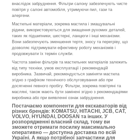
внаслідок забруднення. Фільтри салону забезпечують чисте
повітря у салоні автомобіля, утримуючи пил, гази та
алергени.
Мастильні матеріали, зокрема мастила і змащувальні
рідини, використовуються для змащення рухомих деталей,
таких як підшипники, шестерні, ланцюги і інші механізми.
Вони забезпечують зменшення тертя, зносу та перегріву, що
дозволяє підтримувати ефективну роботу механізмів і
продовжувати їх термін служби.
Частота заміни фільтрів та мастильних матеріалів залежить
від типу техніки, умов експлуатації і рекомендацій
виробника. Зазвичай, рекомендується заміняти мастила
згідно з графіком технічного обслуговування або при
досягненні певного пробігу. Фільтри, зокрема повітряні та
масляні, також мають бути замінені згідно з рекомендаціями
виробника або при виявленні ознак забруднення.
Постачаємо компоненти для екскаваторів від
різних брендів: KOMATSU, HITACHI, JCB, CAT,
VOLVO, HYUNDAI, DOOSAN та інших. У
розпорядженні власний склад, тому ви
зможете отримати посилку максимально
оперативно — доступна доставка по всій
Україні. А якщо потрібної запчастини для