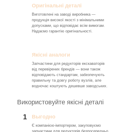
Оригінальні деталі
Виготовлені на заводі виробника —
продукція високої якості з мінімальними
допусками, що відповідає всім вимогам.
Надаємо гарантію оригінальності.
Якісні аналоги
Запчастини для редукторів екскаваторів
від перевірених брендів — вони також
відповідають стандартам, забезпечують
правильну та довгу роботу вузлів, але
водночас коштують дешевше заводських.
Використовуйте якісні деталі
1
Выгодно
Є компанією-імпортером, закуповуємо
запчастини для редукторів безпосередньо