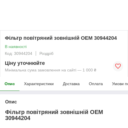
Фільтр повітряний зовнішній OEM 30944204
В наявності
Код: 30944204
Роздріб
Ціну уточнюйте
Мінімальна сума замовлення на сайті — 1 000 ₴
Опис
Характеристики
Доставка
Оплата
Умови п
Опис
Фільтр повітряний зовнішній OEM
30944204