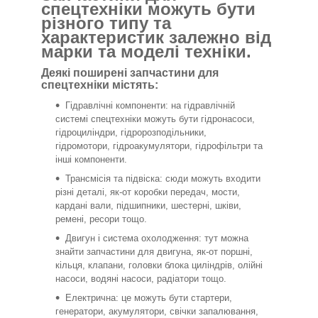
спецтехніки можуть бути
різного типу та
характеристик залежно від
марки та моделі техніки.
Деякі поширені запчастини для
спецтехніки містять:
Гідравлічні компоненти: на гідравлічній
системі спецтехніки можуть бути гідронасоси,
гідроциліндри, гідророзподільники,
гідромотори, гідроакумулятори, гідрофільтри та
інші компоненти.
Трансмісія та підвіска: сюди можуть входити
різні деталі, як-от коробки передач, мости,
кардані вали, підшипники, шестерні, шківи,
ремені, ресори тощо.
Двигун і система охолодження: тут можна
знайти запчастини для двигуна, як-от поршні,
кільця, клапани, головки блока циліндрів, олійні
насоси, водяні насоси, радіатори тощо.
Електрична: це можуть бути стартери,
генератори, акумулятори, свічки запалювання,