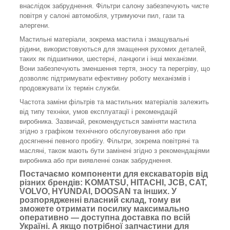
внаслідок забруднення. Фільтри салону забезпечують чисте
повітря у салоні автомобіля, утримуючи пил, гази та
алергени.
Мастильні матеріали, зокрема мастила і змащувальні
рідини, використовуються для змащення рухомих деталей,
таких як підшипники, шестерні, ланцюги і інші механізми.
Вони забезпечують зменшення тертя, зносу та перегріву, що
дозволяє підтримувати ефективну роботу механізмів і
продовжувати їх термін служби.
Частота заміни фільтрів та мастильних матеріалів залежить
від типу техніки, умов експлуатації і рекомендацій
виробника. Зазвичай, рекомендується заміняти мастила
згідно з графіком технічного обслуговування або при
досягненні певного пробігу. Фільтри, зокрема повітряні та
масляні, також мають бути замінені згідно з рекомендаціями
виробника або при виявленні ознак забруднення.
Постачаємо компоненти для екскаваторів від
різних брендів: KOMATSU, HITACHI, JCB, CAT,
VOLVO, HYUNDAI, DOOSAN та інших. У
розпорядженні власний склад, тому ви
зможете отримати посилку максимально
оперативно — доступна доставка по всій
Україні. А якщо потрібної запчастини для