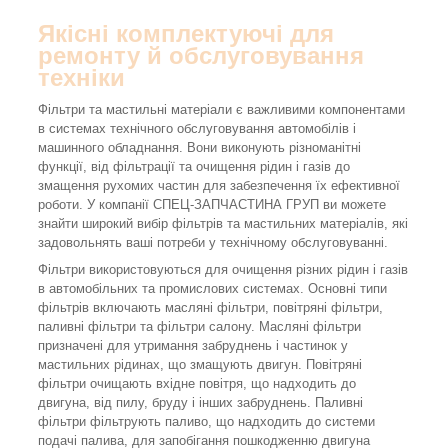
Якісні комплектуючі для
ремонту й обслуговування
техніки
Фільтри та мастильні матеріали є важливими компонентами
в системах технічного обслуговування автомобілів і
машинного обладнання. Вони виконують різноманітні
функції, від фільтрації та очищення рідин і газів до
змащення рухомих частин для забезпечення їх ефективної
роботи. У компанії СПЕЦ-ЗАПЧАСТИНА ГРУП ви можете
знайти широкий вибір фільтрів та мастильних матеріалів, які
задовольнять ваші потреби у технічному обслуговуванні.
Фільтри використовуються для очищення різних рідин і газів
в автомобільних та промислових системах. Основні типи
фільтрів включають масляні фільтри, повітряні фільтри,
паливні фільтри та фільтри салону. Масляні фільтри
призначені для утримання забруднень і частинок у
мастильних рідинах, що змащують двигун. Повітряні
фільтри очищають вхідне повітря, що надходить до
двигуна, від пилу, бруду і інших забруднень. Паливні
фільтри фільтрують паливо, що надходить до системи
подачі палива, для запобігання пошкодженню двигуна