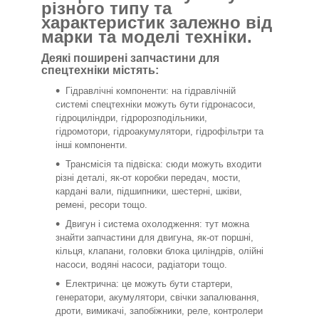
різного типу та
характеристик залежно від
марки та моделі техніки.
Деякі поширені запчастини для
спецтехніки містять:
Гідравлічні компоненти: на гідравлічній
системі спецтехніки можуть бути гідронасоси,
гідроциліндри, гідророзподільники,
гідромотори, гідроакумулятори, гідрофільтри та
інші компоненти.
Трансмісія та підвіска: сюди можуть входити
різні деталі, як-от коробки передач, мости,
кардані вали, підшипники, шестерні, шківи,
ремені, ресори тощо.
Двигун і система охолодження: тут можна
знайти запчастини для двигуна, як-от поршні,
кільця, клапани, головки блока циліндрів, олійні
насоси, водяні насоси, радіатори тощо.
Електрична: це можуть бути стартери,
генератори, акумулятори, свічки запалювання,
дроти, вимикачі, запобіжники, реле, контролери