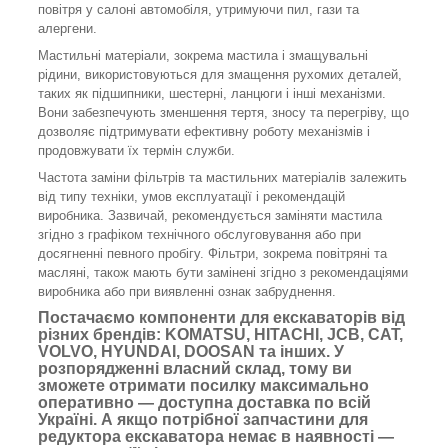
повітря у салоні автомобіля, утримуючи пил, гази та
алергени.
Мастильні матеріали, зокрема мастила і змащувальні
рідини, використовуються для змащення рухомих деталей,
таких як підшипники, шестерні, ланцюги і інші механізми.
Вони забезпечують зменшення тертя, зносу та перегріву, що
дозволяє підтримувати ефективну роботу механізмів і
продовжувати їх термін служби.
Частота заміни фільтрів та мастильних матеріалів залежить
від типу техніки, умов експлуатації і рекомендацій
виробника. Зазвичай, рекомендується заміняти мастила
згідно з графіком технічного обслуговування або при
досягненні певного пробігу. Фільтри, зокрема повітряні та
масляні, також мають бути замінені згідно з рекомендаціями
виробника або при виявленні ознак забруднення.
Постачаємо компоненти для екскаваторів від
різних брендів: KOMATSU, HITACHI, JCB, CAT,
VOLVO, HYUNDAI, DOOSAN та інших. У
розпорядженні власний склад, тому ви
зможете отримати посилку максимально
оперативно — доступна доставка по всій
Україні. А якщо потрібної запчастини для
редуктора екскаватора немає в наявності —