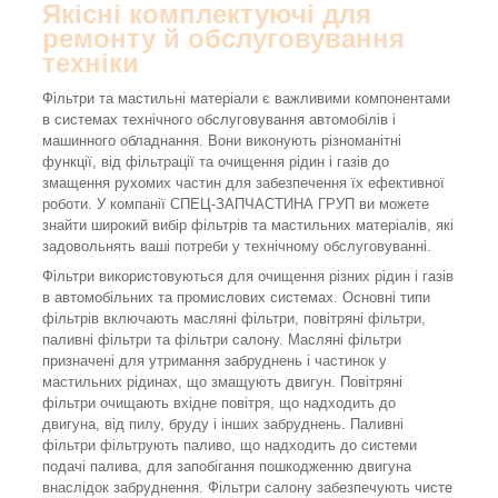
Якісні комплектуючі для
ремонту й обслуговування
техніки
Фільтри та мастильні матеріали є важливими компонентами
в системах технічного обслуговування автомобілів і
машинного обладнання. Вони виконують різноманітні
функції, від фільтрації та очищення рідин і газів до
змащення рухомих частин для забезпечення їх ефективної
роботи. У компанії СПЕЦ-ЗАПЧАСТИНА ГРУП ви можете
знайти широкий вибір фільтрів та мастильних матеріалів, які
задовольнять ваші потреби у технічному обслуговуванні.
Фільтри використовуються для очищення різних рідин і газів
в автомобільних та промислових системах. Основні типи
фільтрів включають масляні фільтри, повітряні фільтри,
паливні фільтри та фільтри салону. Масляні фільтри
призначені для утримання забруднень і частинок у
мастильних рідинах, що змащують двигун. Повітряні
фільтри очищають вхідне повітря, що надходить до
двигуна, від пилу, бруду і інших забруднень. Паливні
фільтри фільтрують паливо, що надходить до системи
подачі палива, для запобігання пошкодженню двигуна
внаслідок забруднення. Фільтри салону забезпечують чисте