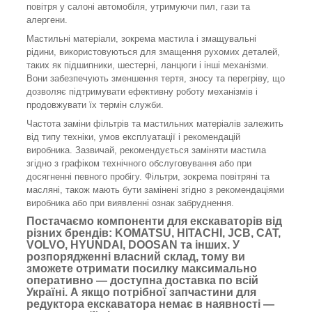
повітря у салоні автомобіля, утримуючи пил, гази та
алергени.
Мастильні матеріали, зокрема мастила і змащувальні
рідини, використовуються для змащення рухомих деталей,
таких як підшипники, шестерні, ланцюги і інші механізми.
Вони забезпечують зменшення тертя, зносу та перегріву, що
дозволяє підтримувати ефективну роботу механізмів і
продовжувати їх термін служби.
Частота заміни фільтрів та мастильних матеріалів залежить
від типу техніки, умов експлуатації і рекомендацій
виробника. Зазвичай, рекомендується заміняти мастила
згідно з графіком технічного обслуговування або при
досягненні певного пробігу. Фільтри, зокрема повітряні та
масляні, також мають бути замінені згідно з рекомендаціями
виробника або при виявленні ознак забруднення.
Постачаємо компоненти для екскаваторів від
різних брендів: KOMATSU, HITACHI, JCB, CAT,
VOLVO, HYUNDAI, DOOSAN та інших. У
розпорядженні власний склад, тому ви
зможете отримати посилку максимально
оперативно — доступна доставка по всій
Україні. А якщо потрібної запчастини для
редуктора екскаватора немає в наявності —