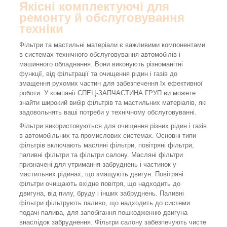
Якісні комплектуючі для
ремонту й обслуговування
техніки
Фільтри та мастильні матеріали є важливими компонентами
в системах технічного обслуговування автомобілів і
машинного обладнання. Вони виконують різноманітні
функції, від фільтрації та очищення рідин і газів до
змащення рухомих частин для забезпечення їх ефективної
роботи. У компанії СПЕЦ-ЗАПЧАСТИНА ГРУП ви можете
знайти широкий вибір фільтрів та мастильних матеріалів, які
задовольнять ваші потреби у технічному обслуговуванні.
Фільтри використовуються для очищення різних рідин і газів
в автомобільних та промислових системах. Основні типи
фільтрів включають масляні фільтри, повітряні фільтри,
паливні фільтри та фільтри салону. Масляні фільтри
призначені для утримання забруднень і частинок у
мастильних рідинах, що змащують двигун. Повітряні
фільтри очищають вхідне повітря, що надходить до
двигуна, від пилу, бруду і інших забруднень. Паливні
фільтри фільтрують паливо, що надходить до системи
подачі палива, для запобігання пошкодженню двигуна
внаслідок забруднення. Фільтри салону забезпечують чисте