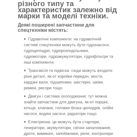
різного типу та
характеристик залежно від
марки та моделі техніки.
Деякі поширені запчастини для
спецтехніки містять:
Гідравлічні компоненти: на гідравлічній
системі спецтехніки можуть бути гідронасоси,
гідроциліндри, гідророзподільники,
гідромотори, гідроакумулятори, гідрофільтри та
інші компоненти.
Трансмісія та підвіска: сюди можуть входити
різні деталі, як-от коробки передач, мости,
кардані вали, підшипники, шестерні, шківи,
ремені, ресори тощо.
Двигун і система охолодження: тут можна
знайти запчастини для двигуна, як-от поршні,
кільця, клапани, головки блока циліндрів, олійні
насоси, водяні насоси, радіатори тощо.
Електрична: це можуть бути стартери,
генератори, акумулятори, свічки запалювання,
дроти, вимикачі, запобіжники, реле, контролери