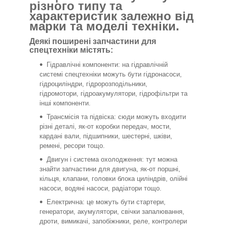
різного типу та
характеристик залежно від
марки та моделі техніки.
Деякі поширені запчастини для
спецтехніки містять:
Гідравлічні компоненти: на гідравлічній
системі спецтехніки можуть бути гідронасоси,
гідроциліндри, гідророзподільники,
гідромотори, гідроакумулятори, гідрофільтри та
інші компоненти.
Трансмісія та підвіска: сюди можуть входити
різні деталі, як-от коробки передач, мости,
кардані вали, підшипники, шестерні, шківи,
ремені, ресори тощо.
Двигун і система охолодження: тут можна
знайти запчастини для двигуна, як-от поршні,
кільця, клапани, головки блока циліндрів, олійні
насоси, водяні насоси, радіатори тощо.
Електрична: це можуть бути стартери,
генератори, акумулятори, свічки запалювання,
дроти, вимикачі, запобіжники, реле, контролери