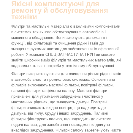
Якісні комплектуючі для
ремонту й обслуговування
техніки
Фільтри та мастильні матеріали є важливими компонентами
в системах технічного обслуговування автомобілів і
машинного обладнання. Вони виконують різноманітні
функції, від фільтрації та очищення рідин і газів до
змащення рухомих частин для забезпечення їх ефективної
роботи. У компанії СПЕЦ-ЗАПЧАСТИНА ГРУП ви можете
знайти широкий вибір фільтрів та мастильних матеріалів, які
задовольнять ваші потреби у технічному обслуговуванні.
Фільтри використовуються для очищення різних рідин і газів
в автомобільних та промислових системах. Основні типи
фільтрів включають масляні фільтри, повітряні фільтри,
паливні фільтри та фільтри салону. Масляні фільтри
призначені для утримання забруднень і частинок у
мастильних рідинах, що змащують двигун. Повітряні
фільтри очищають вхідне повітря, що надходить до
двигуна, від пилу, бруду і інших забруднень. Паливні
фільтри фільтрують паливо, що надходить до системи
подачі палива, для запобігання пошкодженню двигуна
внаслідок забруднення. Фільтри салону забезпечують чисте