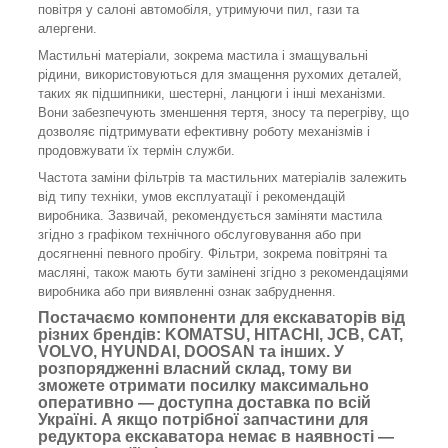
повітря у салоні автомобіля, утримуючи пил, гази та
алергени.
Мастильні матеріали, зокрема мастила і змащувальні
рідини, використовуються для змащення рухомих деталей,
таких як підшипники, шестерні, ланцюги і інші механізми.
Вони забезпечують зменшення тертя, зносу та перегріву, що
дозволяє підтримувати ефективну роботу механізмів і
продовжувати їх термін служби.
Частота заміни фільтрів та мастильних матеріалів залежить
від типу техніки, умов експлуатації і рекомендацій
виробника. Зазвичай, рекомендується заміняти мастила
згідно з графіком технічного обслуговування або при
досягненні певного пробігу. Фільтри, зокрема повітряні та
масляні, також мають бути замінені згідно з рекомендаціями
виробника або при виявленні ознак забруднення.
Постачаємо компоненти для екскаваторів від
різних брендів: KOMATSU, HITACHI, JCB, CAT,
VOLVO, HYUNDAI, DOOSAN та інших. У
розпорядженні власний склад, тому ви
зможете отримати посилку максимально
оперативно — доступна доставка по всій
Україні. А якщо потрібної запчастини для
редуктора екскаватора немає в наявності —