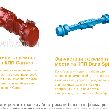
тини та ремонт
Запчастини та ремонт
та КПП Carraro
моста та КПП Dana Spi
е італійська компанія, що
Dana Spicer — один із найбільших
ться на виробництві осей,
виробників компонентів для трансміс
та інших компонентів для
включно з осі, коробки передач та і
в спецтехніки. Якщо вам
запчастинами для різних типів
частини Carraro,
спецтехніки. Якщо вам потрібні
запчастини для трансмісії Dana Spic
ти ремонт техніки або отримати більше інформації, з