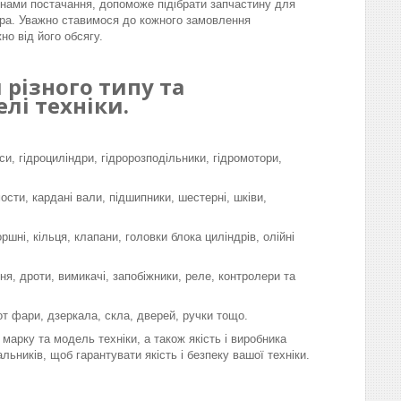
інами постачання, допоможе підібрати запчастину для
ра. Уважно ставимося до кожного замовлення
но від його обсягу.
різного типу та
лі техніки.
си, гідроциліндри, гідророзподільники, гідромотори,
мости, кардані вали, підшипники, шестерні, шківи,
шні, кільця, клапани, головки блока циліндрів, олійні
я, дроти, вимикачі, запобіжники, реле, контролери та
-от фари, дзеркала, скла, дверей, ручки тощо.
марку та модель техніки, а також якість і виробника
льників, щоб гарантувати якість і безпеку вашої техніки.