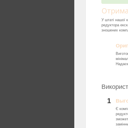
Отрима
У штаті нашої 
редуктора екск
зношених компл
Ориг
Вигото
мініма
Надаєм
Використ
1
Выг
Є комп
редукт
зможет
замінн