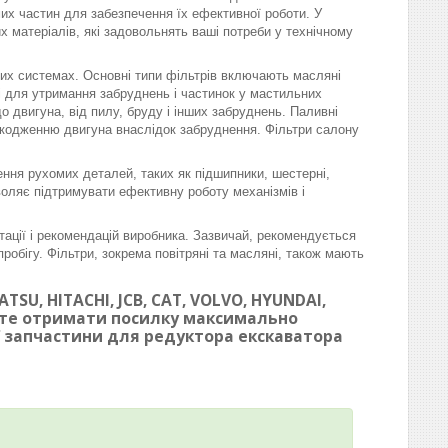
омих частин для забезпечення їх ефективної роботи. У
матеріалів, які задовольнять ваші потреби у технічному
вих системах. Основні типи фільтрів включають масляні
ні для утримання забруднень і частинок у мастильних
 двигуна, від пилу, бруду і інших забруднень. Паливні
шкодженню двигуна внаслідок забруднення. Фільтри салону
ння рухомих деталей, таких як підшипники, шестерні,
воляє підтримувати ефективну роботу механізмів і
тації і рекомендацій виробника. Зазвичай, рекомендується
робігу. Фільтри, зокрема повітряні та масляні, також мають
SU, HITACHI, JCB, CAT, VOLVO, HYUNDAI,
ете отримати посилку максимально
ої запчастини для редуктора екскаватора