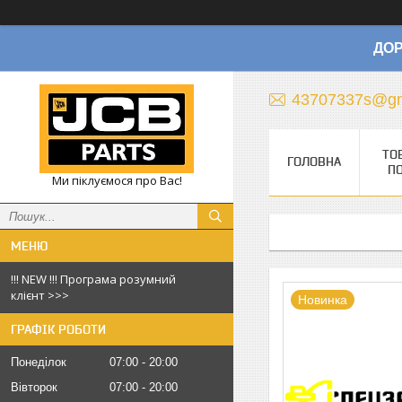
ДОР
43707337s@gm
ТО
ГОЛОВНА
П
Ми піклуємося про Вас!
!!! NEW !!! Програма розумний
клієнт >>>
Новинка
ГРАФІК РОБОТИ
Понеділок
07:00
20:00
Вівторок
07:00
20:00