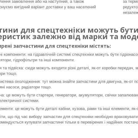
ення замовлення або на наступний, а також
за терм
онуємо вигідний варіант доставки у ваш населений
редукто
незалеж
тини для спецтехніки можуть бути 
еристик залежно від марки та моде
рені запчастини для спецтехніки містять:
ні компоненти: на гідравлічній системі спецтехніки можуть бути гідронасо
ятори, гідрофільтри та інші компоненти.
я та підвіска: сюди можуть входити різні деталі, як-от коробки передач, 
ори тощо.
система охолодження: тут можна знайти запчастини для двигуна, як-от пор
яні насоси, радіатори тощо.
а: це можуть бути стартери, генератори, акумулятори, свічки запалюванн
 електричної системи.
ементи: це можуть бути деталі кабіни, кузова, рами та інші елементи, як
ти, що під час вибору запчастин для спецтехніки необхідно враховувати 
омендується купувати запчастини тільки в перевірених і надійних постача