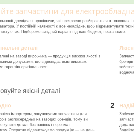
йте запчастини для електрообладна
компанії досвідчені працівники, які прекрасно розбираються в тонкощах 
аватора. У постійній наявності є все необхідне, щоб відремонтувати техні
ектуючих. Підберемо вигідний варіант під ваш бюджет, постачаємо:
інальні деталі
Якісн
влені на заводі виробника — продукція високої якості з
Запчаст
льними допусками, що відповідає всім вимогам.
брендів
о гарантію оригінальності.
забезпе
водноч
овуйте якісні деталі
2
одно
Наді
анією-імпортером, закуповуємо запчастини для
Забезпе
орів безпосередньо на заводах брендів, тому ви
запчаст
е купити деталі без націнок і переплат
додатко
икам.Оператно відвантажуємо продукцію — на день
Задайте