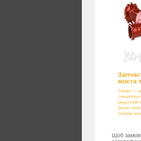
Запчас
моста 
Carraro — ц
спеціалізує
редукторів 
різних типі
потрібні зап
Щоб замови