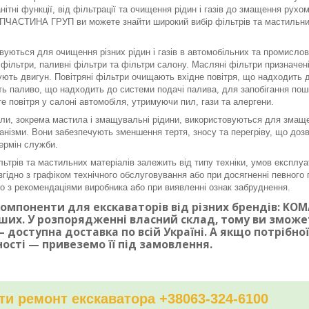
нітні функції, від фільтрації та очищення рідин і газів до змащення рух
ЧАСТИНА ГРУП ви можете знайти широкий вибір фільтрів та мастильних 
вуються для очищення різних рідин і газів в автомобільних та промисло
і фільтри, паливні фільтри та фільтри салону. Масляні фільтри призначе
ють двигун. Повітряні фільтри очищають вхідне повітря, що надходить до
ь паливо, що надходить до системи подачі палива, для запобігання по
е повітря у салоні автомобіля, утримуючи пил, гази та алергени.
ли, зокрема мастила і змащувальні рідини, використовуються для змаще
ханізми. Вони забезпечують зменшення тертя, зносу та перегріву, що доз
ермін служби.
льтрів та мастильних матеріалів залежить від типу техніки, умов експлуа
згідно з графіком технічного обслуговування або при досягненні певного п
дно з рекомендаціями виробника або при виявленні ознак забруднення.
омпоненти для екскаваторів від різних брендів: KOMAT
ших. У розпорядженні власний склад, тому ви змож
 доступна доставка по всій Україні. А якщо потрібн
ності — привеземо її під замовлення.
и ремонт екскаватора +38063-324-6100