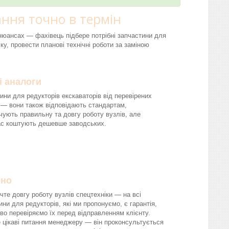
ння точно в термін
і нюансах — фахівець підбере потрібні запчастини для
ку, провести планові технічні роботи за заміною
і аналоги
ини для редукторів екскаваторів від перевірених
 — вони також відповідають стандартам,
чують правильну та довгу роботу вузлів, але
ас коштують дешевше заводських.
йно
чте довгу роботу вузлів спецтехніки — на всі
ини для редукторів, які ми пропонуємо, є гарантія,
во перевіряємо їх перед відправленням клієнту.
 цікаві питання менеджеру — він проконсультується