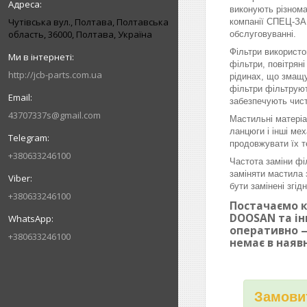
виконують різнома
Чутівська вул., Полтава, Полтавська
компанії СПЕЦ-ЗАП
область, 36000, Полтава, Україна
обслуговуванні.
Фільтри використо
фільтри, повітрян
http://jcb-parts.com.ua
рідинах, що змащу
фільтри фільтруют
забезпечують чист
43707337s@gmail.com
Мастильні матеріа
ланцюги і інші ме
продовжувати їх т
+380633246100
Частота заміни фі
заміняти мастила 
бути замінені згі
+380633246100
Постачаємо к
DOOSAN та ін
оперативно —
+380633246100
немає в наяв
Замовит