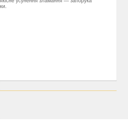
 якісне усунення зламання — запорука
ки.