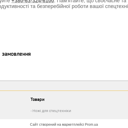
уйте
+380-63-324-6100
. Пам'ятайте, що своєчасне та
одуктивності та безперебійної роботи вашої спецтехні
я замовлення
Товари
Ножі для спецтехніки
Сайт створений на маркетплейсі
Prom.ua