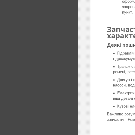
оформл
запроп
пункт.
Запчас
характ
Деякі поши
Гідравліч
гідроакумул
Трансмісі
ремені, рес
Двигун і 
насоси, вод
Електричн
інші деталі
Кузові ел
Важливо розумі
запчастин. Рек