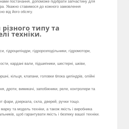
інами постачання, допоможе підібрати запчастину для
ра. Уважно ставимося до кожного замовлення
но від його обсягу.
різного типу та
лі техніки.
си, гідроциліндри, гідророзподільники, гідромотори,
мости, кардані вали, підшипники, шестерні, шківи,
шні, кільця, клапани, головки блока циліндрів, олійні
я, дроти, вимикачі, запобіжники, реле, контролери та
-от фари, дзеркала, скла, дверей, ручки тощо.
марку та модель техніки, а також якість і виробника
льників, щоб гарантувати якість і безпеку вашої техніки.