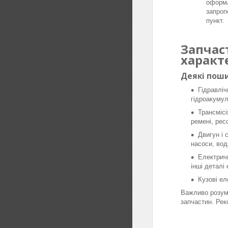
оформл
запроп
пункт.
Запчас
характ
Деякі поши
Гідравліч
гідроакумул
Трансмісі
ремені, рес
Двигун і 
насоси, вод
Електричн
інші деталі
Кузові ел
Важливо розумі
запчастин. Рек