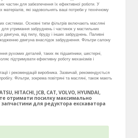
омих частин для забезпечення їх ефективної роботи. У
матеріалів, які задовольнять ваші потреби у технічному
вих системах. Основні типи фільтрів включають масляні
ні для утримання забруднень і частинок у мастильних
 двигуна, від пилу, бруду і інших забруднень. Паливні
шкодженню двигуна внаслідок забруднення. Фільтри салону
ння рухомих деталей, таких як підшипники, шестерні,
воляє підтримувати ефективну роботу механізмів і
тації і рекомендацій виробника. Зазвичай, рекомендується
робігу. Фільтри, зокрема повітряні та масляні, також мають
SU, HITACHI, JCB, CAT, VOLVO, HYUNDAI,
ете отримати посилку максимально
ої запчастини для редуктора екскаватора