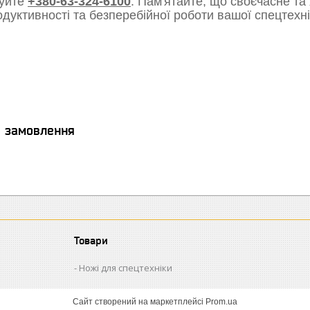
уйте
+380-63-324-6100
. Пам'ятайте, що своєчасне та
одуктивності та безперебійної роботи вашої спецтехні
я замовлення
Товари
Ножі для спецтехніки
Сайт створений на маркетплейсі
Prom.ua