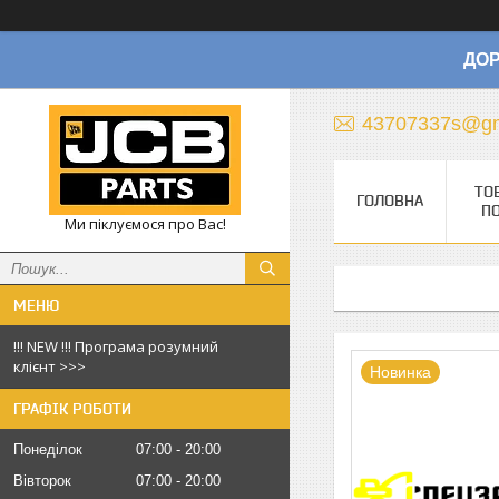
ДОР
43707337s@gm
ТО
ГОЛОВНА
П
Ми піклуємося про Вас!
!!! NEW !!! Програма розумний
клієнт >>>
Новинка
ГРАФІК РОБОТИ
Понеділок
07:00
20:00
Вівторок
07:00
20:00