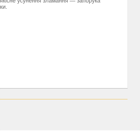
 якісне усунення зламання — запорука
ки.