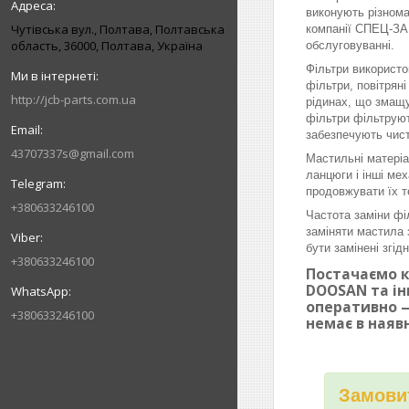
виконують різнома
Чутівська вул., Полтава, Полтавська
компанії СПЕЦ-ЗАП
область, 36000, Полтава, Україна
обслуговуванні.
Фільтри використо
фільтри, повітрян
http://jcb-parts.com.ua
рідинах, що змащу
фільтри фільтруют
забезпечують чист
43707337s@gmail.com
Мастильні матеріа
ланцюги і інші ме
продовжувати їх т
+380633246100
Частота заміни фі
заміняти мастила 
бути замінені згі
+380633246100
Постачаємо к
DOOSAN та ін
оперативно —
+380633246100
немає в наяв
Замовит