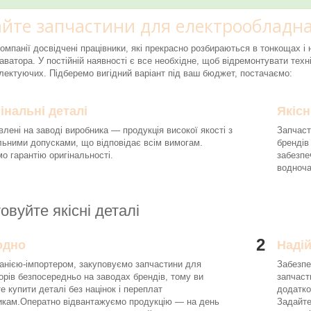
йте запчастини для електрообладна
компанії досвідчені працівники, які прекрасно розбираються в тонкощах 
аватора. У постійній наявності є все необхідне, щоб відремонтувати техні
ектуючих. Підберемо вигідний варіант під ваш бюджет, постачаємо:
інальні деталі
Якісн
влені на заводі виробника — продукція високої якості з
Запчаст
льними допусками, що відповідає всім вимогам.
брендів
о гарантію оригінальності.
забезпе
водноч
овуйте якісні деталі
2
одно
Наді
анією-імпортером, закуповуємо запчастини для
Забезпе
орів безпосередньо на заводах брендів, тому ви
запчаст
е купити деталі без націнок і переплат
додатко
икам.Оператно відвантажуємо продукцію — на день
Задайте