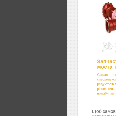
Запчас
моста 
Carraro — ц
спеціалізує
редукторів 
різних типі
потрібні зап
Щоб замови