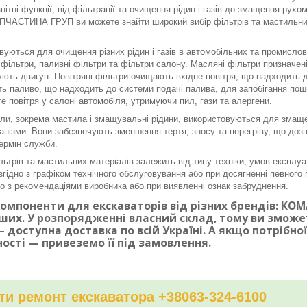
нітні функції, від фільтрації та очищення рідин і газів до змащення рух
ЧАСТИНА ГРУП ви можете знайти широкий вибір фільтрів та мастильних 
вуються для очищення різних рідин і газів в автомобільних та промисло
і фільтри, паливні фільтри та фільтри салону. Масляні фільтри призначе
ють двигун. Повітряні фільтри очищають вхідне повітря, що надходить до
ь паливо, що надходить до системи подачі палива, для запобігання по
е повітря у салоні автомобіля, утримуючи пил, гази та алергени.
ли, зокрема мастила і змащувальні рідини, використовуються для змаще
ханізми. Вони забезпечують зменшення тертя, зносу та перегріву, що доз
ермін служби.
льтрів та мастильних матеріалів залежить від типу техніки, умов експлуа
згідно з графіком технічного обслуговування або при досягненні певного п
дно з рекомендаціями виробника або при виявленні ознак забруднення.
омпоненти для екскаваторів від різних брендів: KOMAT
ших. У розпорядженні власний склад, тому ви змож
 доступна доставка по всій Україні. А якщо потрібн
ності — привеземо її під замовлення.
и ремонт екскаватора +38063-324-6100