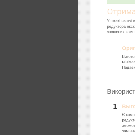
Отрима
У штаті нашої 
редуктора екск
зношених компл
Ориг
Вигото
мініма
Надаєм
Використ
1
Выг
Є комп
редукт
зможет
замінн