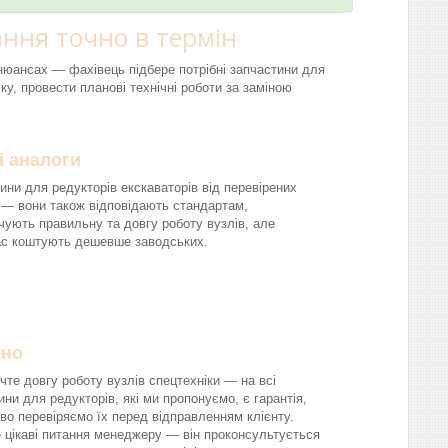
ння точно в термін
і нюансах — фахівець підбере потрібні запчастини для
ку, провести планові технічні роботи за заміною
і аналоги
ини для редукторів екскаваторів від перевірених
 — вони також відповідають стандартам,
чують правильну та довгу роботу вузлів, але
ас коштують дешевше заводських.
йно
чте довгу роботу вузлів спецтехніки — на всі
ини для редукторів, які ми пропонуємо, є гарантія,
во перевіряємо їх перед відправленням клієнту.
 цікаві питання менеджеру — він проконсультується