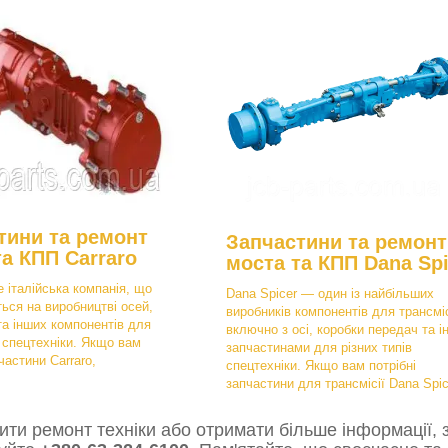
тини та ремонт
Запчастини та ремонт
та КПП Carraro
моста та КПП Dana Spi
е італійська компанія, що
Dana Spicer — один із найбільших
ться на виробництві осей,
виробників компонентів для трансміс
та інших компонентів для
включно з осі, коробки передач та і
в спецтехніки. Якщо вам
запчастинами для різних типів
частини Carraro,
спецтехніки. Якщо вам потрібні
запчастини для трансмісії Dana Spic
ти ремонт техніки або отримати більше інформації, з