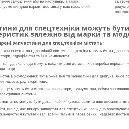
ення замовлення або на наступний, а також
за терм
онуємо вигідний варіант доставки у ваш населений
редукто
незалеж
тини для спецтехніки можуть бути 
еристик залежно від марки та моде
рені запчастини для спецтехніки містять:
ні компоненти: на гідравлічній системі спецтехніки можуть бути гідронасо
ятори, гідрофільтри та інші компоненти.
я та підвіска: сюди можуть входити різні деталі, як-от коробки передач, 
ори тощо.
система охолодження: тут можна знайти запчастини для двигуна, як-от пор
яні насоси, радіатори тощо.
а: це можуть бути стартери, генератори, акумулятори, свічки запалюванн
 електричної системи.
ементи: це можуть бути деталі кабіни, кузова, рами та інші елементи, як
ти, що під час вибору запчастин для спецтехніки необхідно враховувати 
омендується купувати запчастини тільки в перевірених і надійних постача