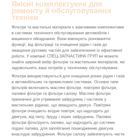
Якісні комплектуючі для
ремонту й обслуговування
техніки
Фільтри та мастильні матеріали є важливими компонентами
в системах технічного обслуговування автомобілів і
машинного обладнання. Вони виконують різноманітні
функції, від фільтрації та очищення рідин і газів до
змащення рухомих частин для забезпечення їх ефективної
роботи. У компанії СПЕЦ-ЗАПЧАСТИНА ГРУП ви можете
знайти широкий вибір фільтрів та мастильних матеріалів, які
задовольнять ваші потреби у технічному обслуговуванні.
Фільтри використовуються для очищення різних рідин і газів
в автомобільних та промислових системах. Основні типи
фільтрів включають масляні фільтри, повітряні фільтри,
паливні фільтри та фільтри салону. Масляні фільтри
призначені для утримання забруднень і частинок у
мастильних рідинах, що змащують двигун. Повітряні
фільтри очищають вхідне повітря, що надходить до
двигуна, від пилу, бруду і інших забруднень. Паливні
фільтри фільтрують паливо, що надходить до системи
подачі палива, для запобігання пошкодженню двигуна
внаслідок забруднення. Фільтри салону забезпечують чисте