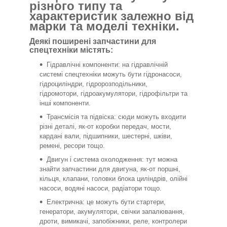
різного типу та
характеристик залежно від
марки та моделі техніки.
Деякі поширені запчастини для
спецтехніки містять:
Гідравлічні компоненти: на гідравлічній
системі спецтехніки можуть бути гідронасоси,
гідроциліндри, гідророзподільники,
гідромотори, гідроакумулятори, гідрофільтри та
інші компоненти.
Трансмісія та підвіска: сюди можуть входити
різні деталі, як-от коробки передач, мости,
кардані вали, підшипники, шестерні, шківи,
ремені, ресори тощо.
Двигун і система охолодження: тут можна
знайти запчастини для двигуна, як-от поршні,
кільця, клапани, головки блока циліндрів, олійні
насоси, водяні насоси, радіатори тощо.
Електрична: це можуть бути стартери,
генератори, акумулятори, свічки запалювання,
дроти, вимикачі, запобіжники, реле, контролери