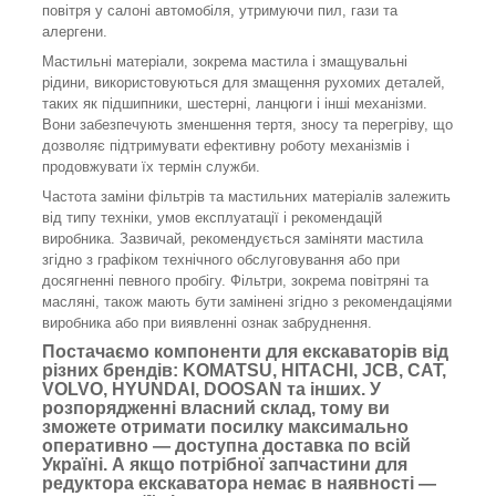
повітря у салоні автомобіля, утримуючи пил, гази та
алергени.
Мастильні матеріали, зокрема мастила і змащувальні
рідини, використовуються для змащення рухомих деталей,
таких як підшипники, шестерні, ланцюги і інші механізми.
Вони забезпечують зменшення тертя, зносу та перегріву, що
дозволяє підтримувати ефективну роботу механізмів і
продовжувати їх термін служби.
Частота заміни фільтрів та мастильних матеріалів залежить
від типу техніки, умов експлуатації і рекомендацій
виробника. Зазвичай, рекомендується заміняти мастила
згідно з графіком технічного обслуговування або при
досягненні певного пробігу. Фільтри, зокрема повітряні та
масляні, також мають бути замінені згідно з рекомендаціями
виробника або при виявленні ознак забруднення.
Постачаємо компоненти для екскаваторів від
різних брендів: KOMATSU, HITACHI, JCB, CAT,
VOLVO, HYUNDAI, DOOSAN та інших. У
розпорядженні власний склад, тому ви
зможете отримати посилку максимально
оперативно — доступна доставка по всій
Україні. А якщо потрібної запчастини для
редуктора екскаватора немає в наявності —