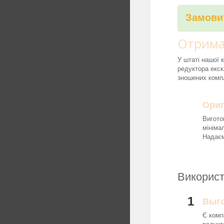
Замовит
Отрима
У штаті нашої 
редуктора екск
зношених компл
Ориг
Вигото
мініма
Надаєм
Використ
1
Выг
Є комп