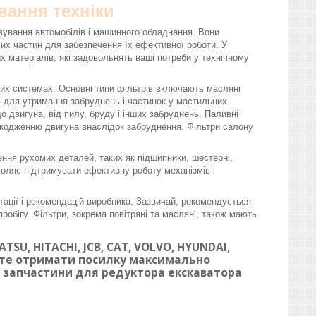
вання техніки
вування автомобілів і машинного обладнання. Вони
омих частин для забезпечення їх ефективної роботи. У
матеріалів, які задовольнять ваші потреби у технічному
вих системах. Основні типи фільтрів включають масляні
ні для утримання забруднень і частинок у мастильних
 двигуна, від пилу, бруду і інших забруднень. Паливні
шкодженню двигуна внаслідок забруднення. Фільтри салону
ння рухомих деталей, таких як підшипники, шестерні,
воляє підтримувати ефективну роботу механізмів і
тації і рекомендацій виробника. Зазвичай, рекомендується
робігу. Фільтри, зокрема повітряні та масляні, також мають
SU, HITACHI, JCB, CAT, VOLVO, HYUNDAI,
ете отримати посилку максимально
ої запчастини для редуктора екскаватора