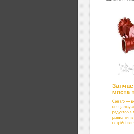
Запчас
моста 
Carraro — ц
спеціалізує
редукторів 
різних типі
потрібні зап