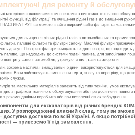
омплектуючі для ремонту й обслугову
ьні матеріали є важливими компонентами в системах технічного обслуго
нітні функції, від фільтрації та очищення рідин і газів до змащення рух
ЧАСТИНА ГРУП ви можете знайти широкий вибір фільтрів та мастильних 
вуються для очищення різних рідин і газів в автомобільних та промисло
і фільтри, паливні фільтри та фільтри салону. Масляні фільтри призначе
ють двигун. Повітряні фільтри очищають вхідне повітря, що надходить до
ь паливо, що надходить до системи подачі палива, для запобігання по
е повітря у салоні автомобіля, утримуючи пил, гази та алергени.
ли, зокрема мастила і змащувальні рідини, використовуються для змаще
ханізми. Вони забезпечують зменшення тертя, зносу та перегріву, що доз
ермін служби.
льтрів та мастильних матеріалів залежить від типу техніки, умов експлуа
згідно з графіком технічного обслуговування або при досягненні певного п
дно з рекомендаціями виробника або при виявленні ознак забруднення.
омпоненти для екскаваторів від різних брендів: KOMAT
ших. У розпорядженні власний склад, тому ви змож
 доступна доставка по всій Україні. А якщо потрібн
ності — привеземо її під замовлення.