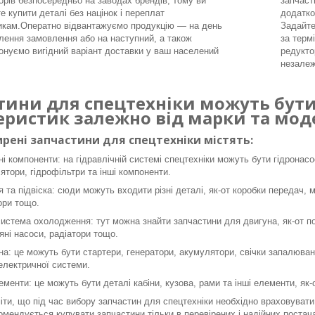
орів безпосередньо на заводах брендів, тому ви
запчаст
е купити деталі без націнок і переплат
додатко
икам.Оператно відвантажуємо продукцію — на день
Задайте
ення замовлення або на наступний, а також
за терм
онуємо вигідний варіант доставки у ваш населений
редукто
незалеж
тини для спецтехніки можуть бути 
еристик залежно від марки та моде
рені запчастини для спецтехніки містять:
ні компоненти: на гідравлічній системі спецтехніки можуть бути гідронасо
ятори, гідрофільтри та інші компоненти.
я та підвіска: сюди можуть входити різні деталі, як-от коробки передач, 
ори тощо.
система охолодження: тут можна знайти запчастини для двигуна, як-от пор
яні насоси, радіатори тощо.
а: це можуть бути стартери, генератори, акумулятори, свічки запалюванн
 електричної системи.
ементи: це можуть бути деталі кабіни, кузова, рами та інші елементи, як
ти, що під час вибору запчастин для спецтехніки необхідно враховувати 
омендується купувати запчастини тільки в перевірених і надійних постача