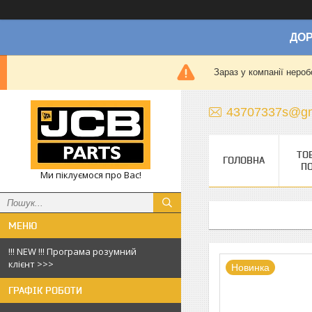
ДОР
Зараз у компанії нероб
43707337s@gm
ТО
ГОЛОВНА
П
Ми піклуємося про Вас!
!!! NEW !!! Програма розумний
клієнт >>>
Новинка
ГРАФІК РОБОТИ