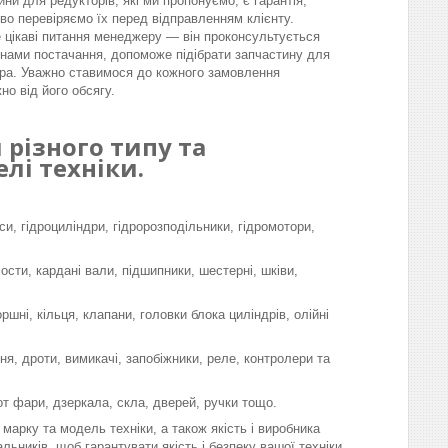
ини для редукторів, які ми пропонуємо, є гарантія,
во перевіряємо їх перед відправленням клієнту.
 цікаві питання менеджеру — він проконсультується
інами постачання, допоможе підібрати запчастину для
ра. Уважно ставимося до кожного замовлення
но від його обсягу.
різного типу та
лі техніки.
си, гідроциліндри, гідророзподільники, гідромотори,
мости, кардані вали, підшипники, шестерні, шківи,
шні, кільця, клапани, головки блока циліндрів, олійні
я, дроти, вимикачі, запобіжники, реле, контролери та
-от фари, дзеркала, скла, дверей, ручки тощо.
марку та модель техніки, а також якість і виробника
льників, щоб гарантувати якість і безпеку вашої техніки.