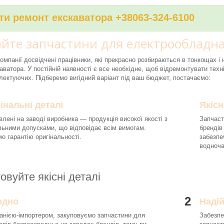
и ремонт екскаватора +38063-324-6100
йте запчастини для електрообладна
компанії досвідчені працівники, які прекрасно розбираються в тонкощах 
аватора. У постійній наявності є все необхідне, щоб відремонтувати техні
ектуючих. Підберемо вигідний варіант під ваш бюджет, постачаємо:
інальні деталі
Якісн
влені на заводі виробника — продукція високої якості з
Запчаст
льними допусками, що відповідає всім вимогам.
брендів
о гарантію оригінальності.
забезпе
водноч
овуйте якісні деталі
2
одно
Наді
анією-імпортером, закуповуємо запчастини для
Забезпе