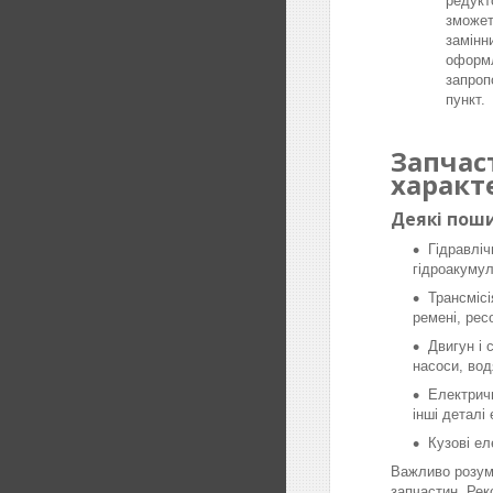
редукт
зможет
замінн
оформл
запроп
пункт.
Запчас
характ
Деякі поши
Гідравліч
гідроакумул
Трансмісі
ремені, рес
Двигун і 
насоси, вод
Електричн
інші деталі
Кузові ел
Важливо розумі
запчастин. Рек