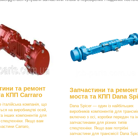
тини та ремонт
Запчастини та ремонт
та КПП Carraro
моста та КПП Dana Spi
е італійська компанія, що
Dana Spicer — один із найбільших
ться на виробництві осей,
виробників компонентів для трансміс
та інших компонентів для
включно з осі, коробки передач та і
в спецтехніки. Якщо вам
запчастинами для різних типів
частини Carraro,
спецтехніки. Якщо вам потрібні
запчастини для трансмісії Dana Spic