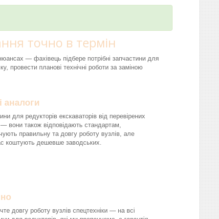
ння точно в термін
і нюансах — фахівець підбере потрібні запчастини для
ку, провести планові технічні роботи за заміною
і аналоги
ини для редукторів екскаваторів від перевірених
 — вони також відповідають стандартам,
чують правильну та довгу роботу вузлів, але
ас коштують дешевше заводських.
йно
чте довгу роботу вузлів спецтехніки — на всі