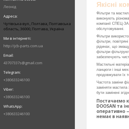
Якісні к
Леонід
Фільтри та мастил
виконують різнома
Чутівська вул., Полтава, Полтавська
компанії СПЕЦ-ЗАП
область, 36000, Полтава, Україна
обслуговуванні.
Фільтри використо
фільтри, повітрян
http://jcb-parts.com.ua
рідинах, що змащу
фільтри фільтруют
забезпечують чист
43707337s@gmail.com
Мастильні матеріа
ланцюги і інші ме
продовжувати їх т
+380633246100
Частота заміни фі
заміняти мастила 
бути замінені згі
+380633246100
Постачаємо к
DOOSAN та ін
оперативно —
+380633246100
немає в наяв