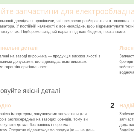
йте запчастини для електрообладна
компанії досвідчені працівники, які прекрасно розбираються в тонкощах 
аватора. У постійній наявності є все необхідне, щоб відремонтувати техні
ектуючих. Підберемо вигідний варіант під ваш бюджет, постачаємо:
інальні деталі
Якісн
влені на заводі виробника — продукція високої якості з
Запчаст
льними допусками, що відповідає всім вимогам.
брендів
о гарантію оригінальності.
забезпе
водноч
овуйте якісні деталі
2
одно
Наді
анією-імпортером, закуповуємо запчастини для
Забезпе
орів безпосередньо на заводах брендів, тому ви
запчаст
е купити деталі без націнок і переплат
додатко
икам.Оператно відвантажуємо продукцію — на день
Задайте