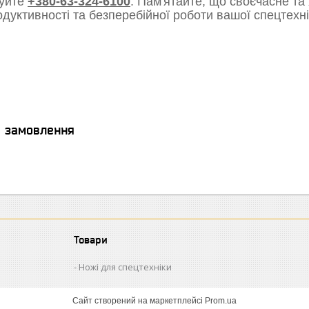
уйте
+380-63-324-6100
. Пам'ятайте, що своєчасне та
одуктивності та безперебійної роботи вашої спецтехні
я замовлення
Товари
Ножі для спецтехніки
Сайт створений на маркетплейсі
Prom.ua