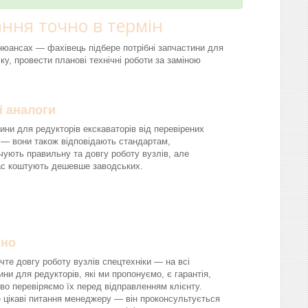
ння точно в термін
і нюансах — фахівець підбере потрібні запчастини для
ку, провести планові технічні роботи за заміною
і аналоги
ини для редукторів екскаваторів від перевірених
 — вони також відповідають стандартам,
чують правильну та довгу роботу вузлів, але
ас коштують дешевше заводських.
йно
чте довгу роботу вузлів спецтехніки — на всі
ини для редукторів, які ми пропонуємо, є гарантія,
во перевіряємо їх перед відправленням клієнту.
 цікаві питання менеджеру — він проконсультується