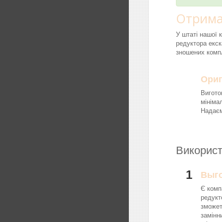
Отрима
У штаті нашої 
редуктора екск
зношених компл
Ориг
Вигото
мініма
Надаєм
Використ
1
Выг
Є комп
редукт
зможет
замінн