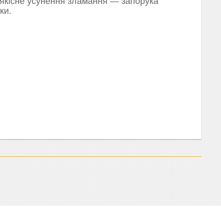
 якісне усунення зламання — запорука
ки.