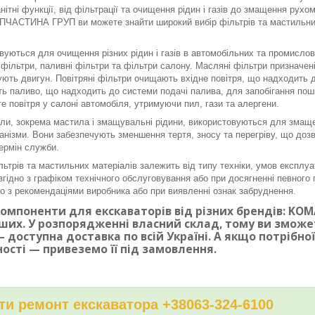
нітні функції, від фільтрації та очищення рідин і газів до змащення рух
ЧАСТИНА ГРУП ви можете знайти широкий вибір фільтрів та мастильних 
вуються для очищення різних рідин і газів в автомобільних та промисло
і фільтри, паливні фільтри та фільтри салону. Масляні фільтри призначе
ють двигун. Повітряні фільтри очищають вхідне повітря, що надходить до
ь паливо, що надходить до системи подачі палива, для запобігання по
е повітря у салоні автомобіля, утримуючи пил, гази та алергени.
ли, зокрема мастила і змащувальні рідини, використовуються для змаще
ханізми. Вони забезпечують зменшення тертя, зносу та перегріву, що доз
ермін служби.
льтрів та мастильних матеріалів залежить від типу техніки, умов експлуа
згідно з графіком технічного обслуговування або при досягненні певного п
дно з рекомендаціями виробника або при виявленні ознак забруднення.
омпоненти для екскаваторів від різних брендів: KOMAT
ших. У розпорядженні власний склад, тому ви змож
 доступна доставка по всій Україні. А якщо потрібн
ності — привеземо її під замовлення.
и ремонт екскаватора +38063-324-6100