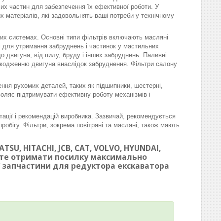
омих частин для забезпечення їх ефективної роботи. У
матеріалів, які задовольнять ваші потреби у технічному
вих системах. Основні типи фільтрів включають масляні
ні для утримання забруднень і частинок у мастильних
 двигуна, від пилу, бруду і інших забруднень. Паливні
шкодженню двигуна внаслідок забруднення. Фільтри салону
ння рухомих деталей, таких як підшипники, шестерні,
воляє підтримувати ефективну роботу механізмів і
тації і рекомендацій виробника. Зазвичай, рекомендується
робігу. Фільтри, зокрема повітряні та масляні, також мають
SU, HITACHI, JCB, CAT, VOLVO, HYUNDAI,
ете отримати посилку максимально
ої запчастини для редуктора екскаватора