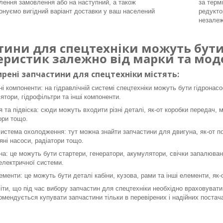
ення замовлення або на наступний, а також
за терм
онуємо вигідний варіант доставки у ваш населений
редукто
незалеж
тини для спецтехніки можуть бути 
еристик залежно від марки та моде
рені запчастини для спецтехніки містять:
ні компоненти: на гідравлічній системі спецтехніки можуть бути гідронасо
ятори, гідрофільтри та інші компоненти.
я та підвіска: сюди можуть входити різні деталі, як-от коробки передач, 
ори тощо.
система охолодження: тут можна знайти запчастини для двигуна, як-от пор
яні насоси, радіатори тощо.
а: це можуть бути стартери, генератори, акумулятори, свічки запалюванн
 електричної системи.
ементи: це можуть бути деталі кабіни, кузова, рами та інші елементи, як
ти, що під час вибору запчастин для спецтехніки необхідно враховувати 
омендується купувати запчастини тільки в перевірених і надійних постача