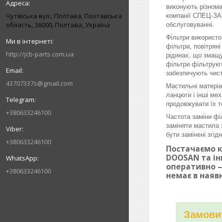
виконують різнома
Чутівська вул., Полтава, Полтавська
компанії СПЕЦ-ЗАП
область, 36000, Полтава, Україна
обслуговуванні.
Фільтри використо
фільтри, повітрян
http://jcb-parts.com.ua
рідинах, що змащу
фільтри фільтруют
забезпечують чист
43707337s@gmail.com
Мастильні матеріа
ланцюги і інші ме
продовжувати їх т
+380633246100
Частота заміни фі
заміняти мастила 
бути замінені згі
+380633246100
Постачаємо к
DOOSAN та ін
оперативно —
+380633246100
немає в наяв
Замовит