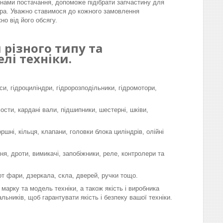
інами постачання, допоможе підібрати запчастину для
ра. Уважно ставимося до кожного замовлення
но від його обсягу.
різного типу та
лі техніки.
си, гідроциліндри, гідророзподільники, гідромотори,
мости, кардані вали, підшипники, шестерні, шківи,
шні, кільця, клапани, головки блока циліндрів, олійні
я, дроти, вимикачі, запобіжники, реле, контролери та
-от фари, дзеркала, скла, дверей, ручки тощо.
марку та модель техніки, а також якість і виробника
льників, щоб гарантувати якість і безпеку вашої техніки.