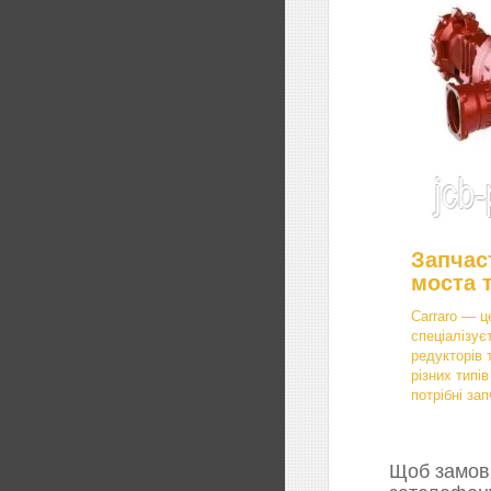
Запчас
моста 
Carraro — ц
спеціалізує
редукторів 
різних типі
потрібні зап
Щоб замови