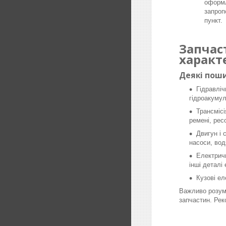
оформл
запроп
пункт.
Запчас
характ
Деякі поши
Гідравліч
гідроакумул
Трансмісі
ремені, рес
Двигун і 
насоси, вод
Електричн
інші деталі
Кузові ел
Важливо розумі
запчастин. Рек