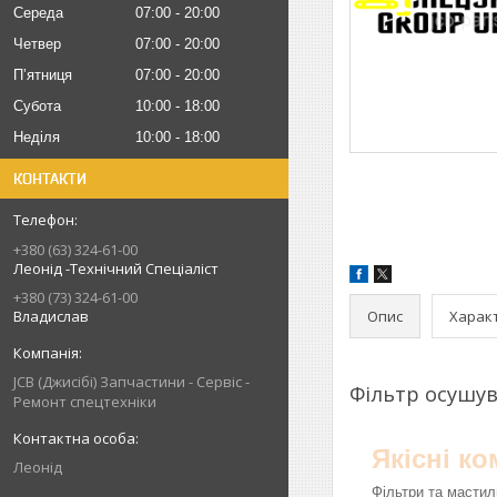
Середа
07:00
20:00
Четвер
07:00
20:00
Пʼятниця
07:00
20:00
Субота
10:00
18:00
Неділя
10:00
18:00
КОНТАКТИ
+380 (63) 324-61-00
Леонід -Технічний Спеціаліст
+380 (73) 324-61-00
Опис
Харак
Владислав
JCB (Джисібі) Запчастини - Сервіс -
Фільтр осушув
Ремонт спецтехніки
Якісні к
Леонід
Фільтри та мастил