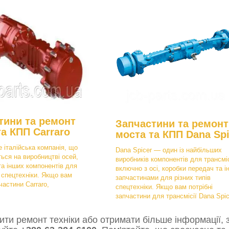
тини та ремонт
Запчастини та ремонт
та КПП Carraro
моста та КПП Dana Spi
е італійська компанія, що
Dana Spicer — один із найбільших
ться на виробництві осей,
виробників компонентів для трансміс
та інших компонентів для
включно з осі, коробки передач та і
в спецтехніки. Якщо вам
запчастинами для різних типів
частини Carraro,
спецтехніки. Якщо вам потрібні
запчастини для трансмісії Dana Spic
ти ремонт техніки або отримати більше інформації, з