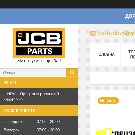
ДОР
43707337s@gm
ТО
ГОЛОВНА
П
Ми піклуємося про Вас!
!!! NEW !!! Програма розумний
клієнт >>>
Новинка
ГРАФІК РОБОТИ
Понеділок
07:00
20:00
Вівторок
07:00
20:00