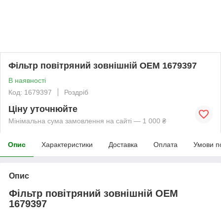
Фільтр повітряний зовнішній OEM 1679397
В наявності
Код: 1679397
Роздріб
Ціну уточнюйте
Мінімальна сума замовлення на сайті — 1 000 ₴
Опис
Характеристики
Доставка
Оплата
Умови п
Опис
Фільтр повітряний зовнішній OEM
1679397