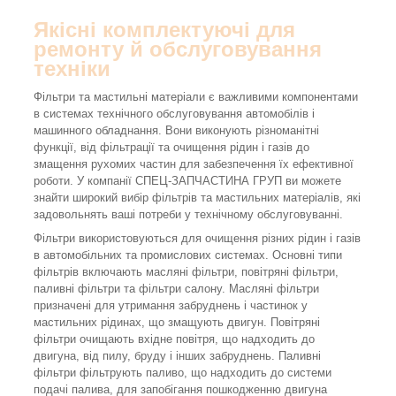
Якісні комплектуючі для
ремонту й обслуговування
техніки
Фільтри та мастильні матеріали є важливими компонентами
в системах технічного обслуговування автомобілів і
машинного обладнання. Вони виконують різноманітні
функції, від фільтрації та очищення рідин і газів до
змащення рухомих частин для забезпечення їх ефективної
роботи. У компанії СПЕЦ-ЗАПЧАСТИНА ГРУП ви можете
знайти широкий вибір фільтрів та мастильних матеріалів, які
задовольнять ваші потреби у технічному обслуговуванні.
Фільтри використовуються для очищення різних рідин і газів
в автомобільних та промислових системах. Основні типи
фільтрів включають масляні фільтри, повітряні фільтри,
паливні фільтри та фільтри салону. Масляні фільтри
призначені для утримання забруднень і частинок у
мастильних рідинах, що змащують двигун. Повітряні
фільтри очищають вхідне повітря, що надходить до
двигуна, від пилу, бруду і інших забруднень. Паливні
фільтри фільтрують паливо, що надходить до системи
подачі палива, для запобігання пошкодженню двигуна