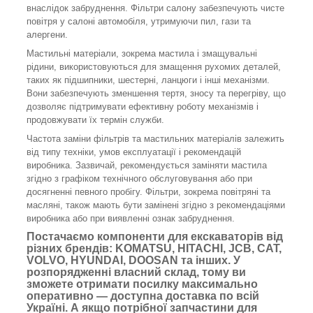
внаслідок забруднення. Фільтри салону забезпечують чисте
повітря у салоні автомобіля, утримуючи пил, гази та
алергени.
Мастильні матеріали, зокрема мастила і змащувальні
рідини, використовуються для змащення рухомих деталей,
таких як підшипники, шестерні, ланцюги і інші механізми.
Вони забезпечують зменшення тертя, зносу та перегріву, що
дозволяє підтримувати ефективну роботу механізмів і
продовжувати їх термін служби.
Частота заміни фільтрів та мастильних матеріалів залежить
від типу техніки, умов експлуатації і рекомендацій
виробника. Зазвичай, рекомендується заміняти мастила
згідно з графіком технічного обслуговування або при
досягненні певного пробігу. Фільтри, зокрема повітряні та
масляні, також мають бути замінені згідно з рекомендаціями
виробника або при виявленні ознак забруднення.
Постачаємо компоненти для екскаваторів від
різних брендів: KOMATSU, HITACHI, JCB, CAT,
VOLVO, HYUNDAI, DOOSAN та інших. У
розпорядженні власний склад, тому ви
зможете отримати посилку максимально
оперативно — доступна доставка по всій
Україні. А якщо потрібної запчастини для