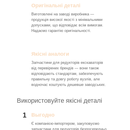
Оригінальні деталі
Виготовлені на заводі виробника —
продукція високої якості з мінімальними
допусками, що відповідає всім вимогам.
Надаємо гарантію оригінальності.
Якісні аналоги
Запчастини для редукторів екскаваторів
від перевірених брендів — вони також
відповідають стандартам, забезпечують
правильну та довгу роботу вузлів, але
водночас коштують дешевше заводських.
Використовуйте якісні деталі
1
Выгодно
Є компанією-імпортером, закуповуємо
запчастини для редукторів безпосередньо