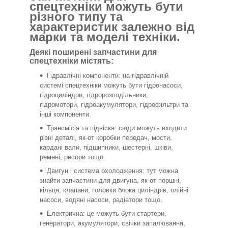
спецтехніки можуть бути
різного типу та
характеристик залежно від
марки та моделі техніки.
Деякі поширені запчастини для
спецтехніки містять:
Гідравлічні компоненти: на гідравлічній
системі спецтехніки можуть бути гідронасоси,
гідроциліндри, гідророзподільники,
гідромотори, гідроакумулятори, гідрофільтри та
інші компоненти.
Трансмісія та підвіска: сюди можуть входити
різні деталі, як-от коробки передач, мости,
кардані вали, підшипники, шестерні, шківи,
ремені, ресори тощо.
Двигун і система охолодження: тут можна
знайти запчастини для двигуна, як-от поршні,
кільця, клапани, головки блока циліндрів, олійні
насоси, водяні насоси, радіатори тощо.
Електрична: це можуть бути стартери,
генератори, акумулятори, свічки запалювання,