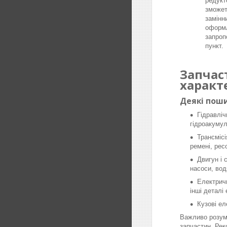
редукт
зможет
замінн
оформл
запроп
пункт.
Запчас
характ
Деякі поши
Гідравліч
гідроакумул
Трансмісі
ремені, рес
Двигун і 
насоси, вод
Електричн
інші деталі
Кузові ел
Важливо розумі
запчастин. Рек