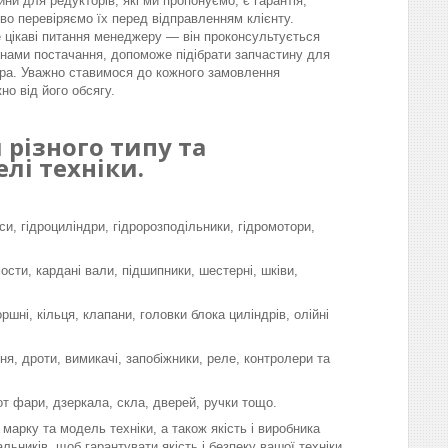
ини для редукторів, які ми пропонуємо, є гарантія,
во перевіряємо їх перед відправленням клієнту.
 цікаві питання менеджеру — він проконсультується
інами постачання, допоможе підібрати запчастину для
ра. Уважно ставимося до кожного замовлення
но від його обсягу.
різного типу та
лі техніки.
си, гідроциліндри, гідророзподільники, гідромотори,
мости, кардані вали, підшипники, шестерні, шківи,
шні, кільця, клапани, головки блока циліндрів, олійні
я, дроти, вимикачі, запобіжники, реле, контролери та
-от фари, дзеркала, скла, дверей, ручки тощо.
марку та модель техніки, а також якість і виробника
льників, щоб гарантувати якість і безпеку вашої техніки.