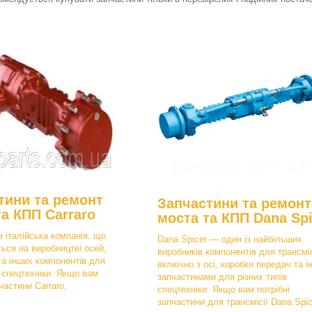
тини та ремонт
Запчастини та ремонт
та КПП Carraro
моста та КПП Dana Spi
е італійська компанія, що
Dana Spicer — один із найбільших
ться на виробництві осей,
виробників компонентів для трансміс
та інших компонентів для
включно з осі, коробки передач та і
в спецтехніки. Якщо вам
запчастинами для різних типів
частини Carraro,
спецтехніки. Якщо вам потрібні
запчастини для трансмісії Dana Spic