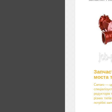
Запчас
моста 
Carraro — ц
спеціалізує
редукторів 
різних типі
потрібні зап