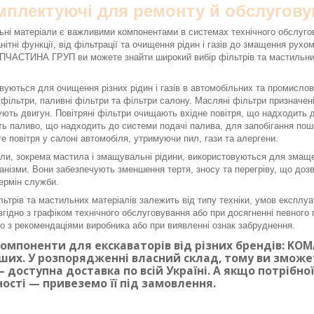
омплектуючі для ремонту й обслугову
ьні матеріали є важливими компонентами в системах технічного обслуго
нітні функції, від фільтрації та очищення рідин і газів до змащення рух
ЧАСТИНА ГРУП ви можете знайти широкий вибір фільтрів та мастильних 
вуються для очищення різних рідин і газів в автомобільних та промисло
і фільтри, паливні фільтри та фільтри салону. Масляні фільтри призначе
ють двигун. Повітряні фільтри очищають вхідне повітря, що надходить до
ь паливо, що надходить до системи подачі палива, для запобігання по
е повітря у салоні автомобіля, утримуючи пил, гази та алергени.
ли, зокрема мастила і змащувальні рідини, використовуються для змаще
ханізми. Вони забезпечують зменшення тертя, зносу та перегріву, що доз
ермін служби.
льтрів та мастильних матеріалів залежить від типу техніки, умов експлуа
згідно з графіком технічного обслуговування або при досягненні певного п
дно з рекомендаціями виробника або при виявленні ознак забруднення.
омпоненти для екскаваторів від різних брендів: KOMAT
ших. У розпорядженні власний склад, тому ви змож
 доступна доставка по всій Україні. А якщо потрібн
ності — привеземо її під замовлення.