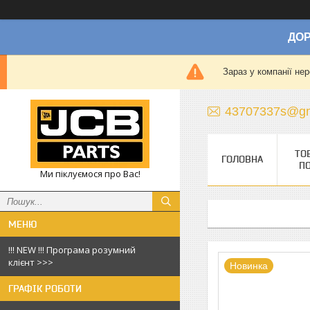
ДОР
Зараз у компанії не
43707337s@gm
ТО
ГОЛОВНА
П
Ми піклуємося про Вас!
!!! NEW !!! Програма розумний
клієнт >>>
Новинка
ГРАФІК РОБОТИ