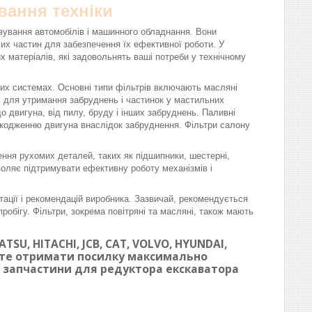
вання техніки
вування автомобілів і машинного обладнання. Вони
омих частин для забезпечення їх ефективної роботи. У
матеріалів, які задовольнять ваші потреби у технічному
вих системах. Основні типи фільтрів включають масляні
ні для утримання забруднень і частинок у мастильних
 двигуна, від пилу, бруду і інших забруднень. Паливні
шкодженню двигуна внаслідок забруднення. Фільтри салону
ння рухомих деталей, таких як підшипники, шестерні,
воляє підтримувати ефективну роботу механізмів і
тації і рекомендацій виробника. Зазвичай, рекомендується
робігу. Фільтри, зокрема повітряні та масляні, також мають
SU, HITACHI, JCB, CAT, VOLVO, HYUNDAI,
ете отримати посилку максимально
ої запчастини для редуктора екскаватора