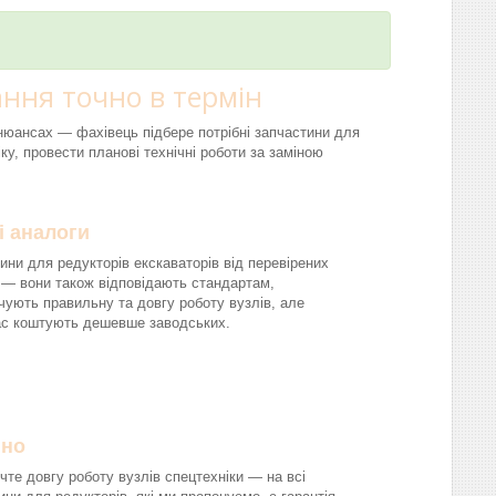
ння точно в термін
і нюансах — фахівець підбере потрібні запчастини для
ку, провести планові технічні роботи за заміною
і аналоги
ини для редукторів екскаваторів від перевірених
 — вони також відповідають стандартам,
чують правильну та довгу роботу вузлів, але
ас коштують дешевше заводських.
йно
чте довгу роботу вузлів спецтехніки — на всі