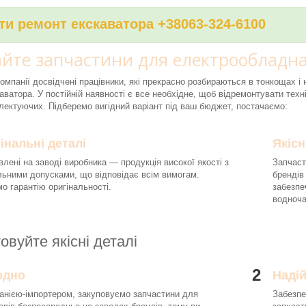
и ремонт екскаватора +38063-324-6100
йте запчастини для електрообладна
компанії досвідчені працівники, які прекрасно розбираються в тонкощах 
аватора. У постійній наявності є все необхідне, щоб відремонтувати техні
ектуючих. Підберемо вигідний варіант під ваш бюджет, постачаємо:
інальні деталі
Якісн
влені на заводі виробника — продукція високої якості з
Запчаст
льними допусками, що відповідає всім вимогам.
брендів
о гарантію оригінальності.
забезпе
водноч
овуйте якісні деталі
2
одно
Наді
анією-імпортером, закуповуємо запчастини для
Забезпе