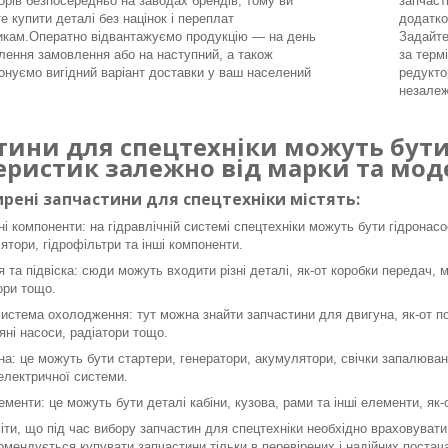
орів безпосередньо на заводах брендів, тому ви
запчаст
е купити деталі без націнок і переплат
додатко
икам.Оператно відвантажуємо продукцію — на день
Задайте
ення замовлення або на наступний, а також
за терм
онуємо вигідний варіант доставки у ваш населений
редукто
незалеж
тини для спецтехніки можуть бути 
еристик залежно від марки та моде
рені запчастини для спецтехніки містять:
ні компоненти: на гідравлічній системі спецтехніки можуть бути гідронасо
ятори, гідрофільтри та інші компоненти.
я та підвіска: сюди можуть входити різні деталі, як-от коробки передач, 
ори тощо.
система охолодження: тут можна знайти запчастини для двигуна, як-от пор
яні насоси, радіатори тощо.
а: це можуть бути стартери, генератори, акумулятори, свічки запалюванн
 електричної системи.
ементи: це можуть бути деталі кабіни, кузова, рами та інші елементи, як
ти, що під час вибору запчастин для спецтехніки необхідно враховувати 
омендується купувати запчастини тільки в перевірених і надійних постача