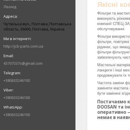
Якісні к
Леонід
Фільтри та мастил
виконують різнома
Чутівська вул., Полтава, Полтавська
компанії СПЕЦ-ЗАП
область, 36000, Полтава, Україна
обслуговуванні.
Фільтри використо
фільтри, повітрян
http://jcb-parts.com.ua
рідинах, що змащу
фільтри фільтруют
забезпечують чист
43707337s@gmail.com
Мастильні матеріа
ланцюги і інші ме
продовжувати їх т
+380633246100
Частота заміни фі
заміняти мастила 
бути замінені згі
+380633246100
Постачаємо к
DOOSAN та ін
оперативно —
+380633246100
немає в наяв