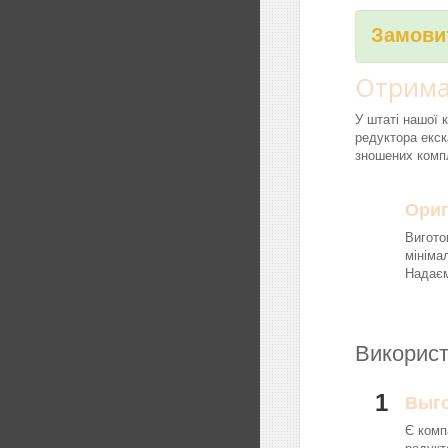
Замовит
Отрима
У штаті нашої 
редуктора екск
зношених компл
Ориг
Вигото
мініма
Надаєм
Використ
1
Выг
Є комп