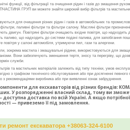
нітні функції, від фільтрації та очищення рідин і газів до змащення рух
ЧАСТИНА ГРУП ви можете знайти широкий вибір фільтрів та мастильних 
вуються для очищення різних рідин і газів в автомобільних та промисло
і фільтри, паливні фільтри та фільтри салону. Масляні фільтри призначе
ють двигун. Повітряні фільтри очищають вхідне повітря, що надходить до
ь паливо, що надходить до системи подачі палива, для запобігання по
е повітря у салоні автомобіля, утримуючи пил, гази та алергени.
ли, зокрема мастила і змащувальні рідини, використовуються для змаще
ханізми. Вони забезпечують зменшення тертя, зносу та перегріву, що доз
ермін служби.
льтрів та мастильних матеріалів залежить від типу техніки, умов експлуа
згідно з графіком технічного обслуговування або при досягненні певного п
дно з рекомендаціями виробника або при виявленні ознак забруднення.
омпоненти для екскаваторів від різних брендів: KOMAT
ших. У розпорядженні власний склад, тому ви змож
 доступна доставка по всій Україні. А якщо потрібн
ності — привеземо її під замовлення.
и ремонт екскаватора +38063-324-6100