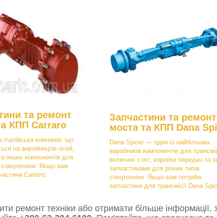
тини та ремонт
Запчастини та ремонт
та КПП Carraro
моста та КПП Dana Spi
е італійська компанія, що
Dana Spicer — один із найбільших
ться на виробництві осей,
виробників компонентів для трансміс
та інших компонентів для
включно з осі, коробки передач та і
в спецтехніки. Якщо вам
запчастинами для різних типів
частини Carraro,
спецтехніки. Якщо вам потрібні
запчастини для трансмісії Dana Spic
ти ремонт техніки або отримати більше інформації, з