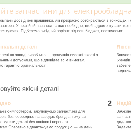
йте запчастини для електрообладна
компанії досвідчені працівники, які прекрасно розбираються в тонкощах 
аватора. У постійній наявності є все необхідне, щоб відремонтувати техні
ектуючих. Підберемо вигідний варіант під ваш бюджет, постачаємо:
інальні деталі
Якісн
влені на заводі виробника — продукція високої якості з
Запчаст
льними допусками, що відповідає всім вимогам.
брендів
о гарантію оригінальності.
забезпе
водноч
овуйте якісні деталі
2
одно
Наді
анією-імпортером, закуповуємо запчастини для
Забезпе
орів безпосередньо на заводах брендів, тому ви
запчаст
е купити деталі без націнок і переплат
додатко
икам.Оператно відвантажуємо продукцію — на день
Задайте