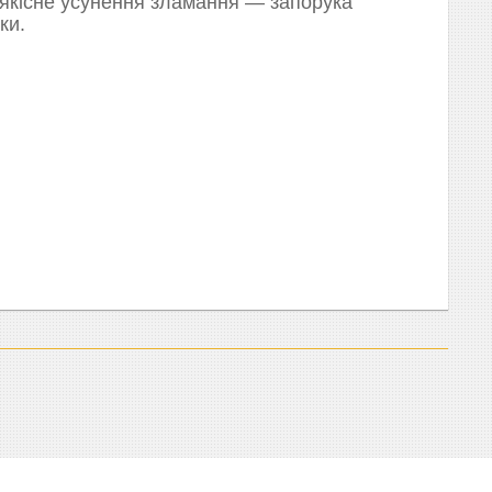
 якісне усунення зламання — запорука
ки.