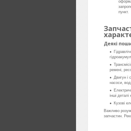
оформл
запроп
пункт.
Запчас
характ
Деякі поши
Гідравліч
гідроакумул
Трансмісі
ремені, рес
Двигун і 
насоси, вод
Електричн
інші деталі
Кузові ел
Важливо розумі
запчастин. Рек