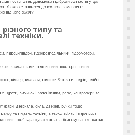
інами постачання, допоможе підібрати запчастину для
ра. Уважно ставимося до кожного замовлення
но від його обсягу.
різного типу та
лі техніки.
си, гідроциліндри, гідророзподільники, гідромотори,
мости, кардані вали, підшипники, шестерні, шківи,
шні, кільця, клапани, головки блока циліндрів, олійні
я, дроти, вимикачі, запобіжники, реле, контролери та
-от фари, дзеркала, скла, дверей, ручки тощо.
марку та модель техніки, а також якість і виробника
льників, щоб гарантувати якість і безпеку вашої техніки.