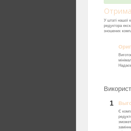
Отрима
У штаті нашої 
редуктора екск
зношених компл
Ориг
Вигото
мініма
Надаєм
Використ
1
Выг
Є комп
редукт
зможет
замінн