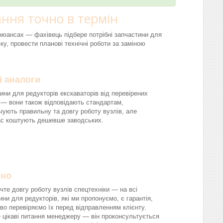
ння точно в термін
і нюансах — фахівець підбере потрібні запчастини для
ку, провести планові технічні роботи за заміною
і аналоги
ини для редукторів екскаваторів від перевірених
 — вони також відповідають стандартам,
чують правильну та довгу роботу вузлів, але
ас коштують дешевше заводських.
йно
чте довгу роботу вузлів спецтехніки — на всі
ини для редукторів, які ми пропонуємо, є гарантія,
во перевіряємо їх перед відправленням клієнту.
 цікаві питання менеджеру — він проконсультується