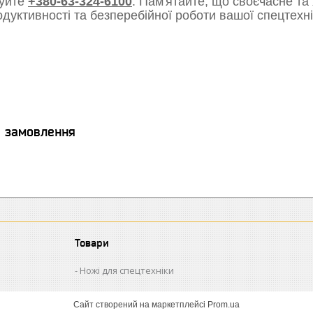
уйте
+380-63-324-6100
. Пам'ятайте, що своєчасне та
одуктивності та безперебійної роботи вашої спецтехні
я замовлення
Товари
Ножі для спецтехніки
Сайт створений на маркетплейсі
Prom.ua