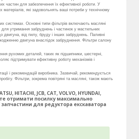
омих частин для забезпечення їх ефективної роботи. У
матеріалів, які задовольнять ваші потреби у технічному
вих системах. Основні типи фільтрів включають масляні
ні для утримання забруднень і частинок у мастильних
 двигуна, від пилу, бруду і інших забруднень. Паливні
шкодженню двигуна внаслідок забруднення. Фільтри салону
ння рухомих деталей, таких як підшипники, шестерні,
воляє підтримувати ефективну роботу механізмів і
тації і рекомендацій виробника. Зазвичай, рекомендується
робігу. Фільтри, зокрема повітряні та масляні, також мають
SU, HITACHI, JCB, CAT, VOLVO, HYUNDAI,
ете отримати посилку максимально
ої запчастини для редуктора екскаватора