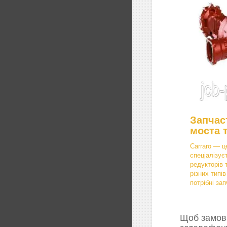
Запчас
моста 
Carraro — ц
спеціалізує
редукторів 
різних типі
потрібні зап
Щоб замови