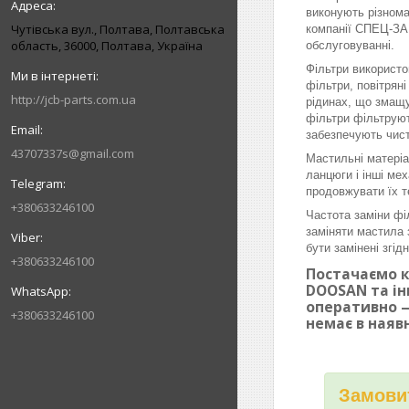
виконують різнома
Чутівська вул., Полтава, Полтавська
компанії СПЕЦ-ЗАП
область, 36000, Полтава, Україна
обслуговуванні.
Фільтри використо
фільтри, повітрян
http://jcb-parts.com.ua
рідинах, що змащу
фільтри фільтруют
забезпечують чист
43707337s@gmail.com
Мастильні матеріа
ланцюги і інші ме
продовжувати їх т
+380633246100
Частота заміни фі
заміняти мастила 
бути замінені згі
+380633246100
Постачаємо к
DOOSAN та ін
оперативно —
+380633246100
немає в наяв
Замовит