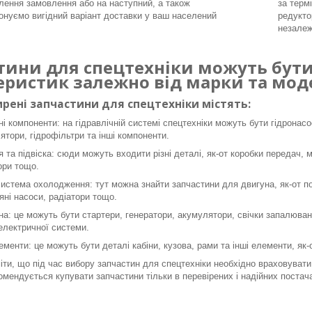
ення замовлення або на наступний, а також
за терм
онуємо вигідний варіант доставки у ваш населений
редукто
незалеж
тини для спецтехніки можуть бути 
еристик залежно від марки та моде
рені запчастини для спецтехніки містять:
ні компоненти: на гідравлічній системі спецтехніки можуть бути гідронасо
ятори, гідрофільтри та інші компоненти.
я та підвіска: сюди можуть входити різні деталі, як-от коробки передач, 
ори тощо.
система охолодження: тут можна знайти запчастини для двигуна, як-от пор
яні насоси, радіатори тощо.
а: це можуть бути стартери, генератори, акумулятори, свічки запалюванн
 електричної системи.
ементи: це можуть бути деталі кабіни, кузова, рами та інші елементи, як
ти, що під час вибору запчастин для спецтехніки необхідно враховувати 
омендується купувати запчастини тільки в перевірених і надійних постача