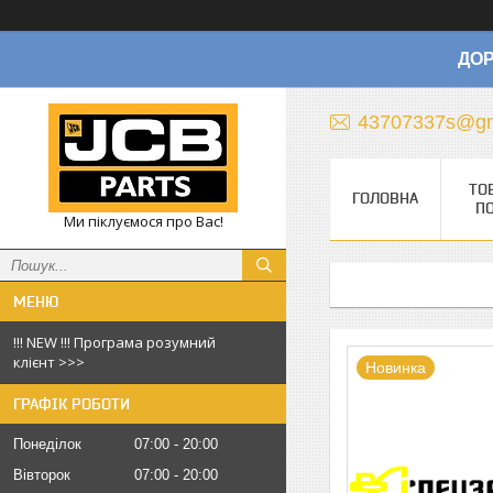
ДОР
43707337s@gm
ТО
ГОЛОВНА
П
Ми піклуємося про Вас!
!!! NEW !!! Програма розумний
клієнт >>>
Новинка
ГРАФІК РОБОТИ
Понеділок
07:00
20:00
Вівторок
07:00
20:00