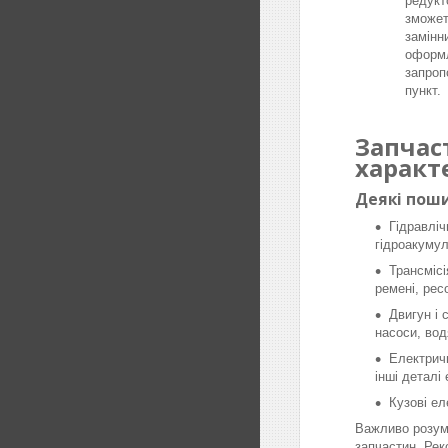
редукт
зможет
замінн
оформл
запроп
пункт.
Запчас
характ
Деякі поши
Гідравліч
гідроакумул
Трансмісі
ремені, рес
Двигун і 
насоси, вод
Електричн
інші деталі
Кузові ел
Важливо розумі
запчастин. Рек