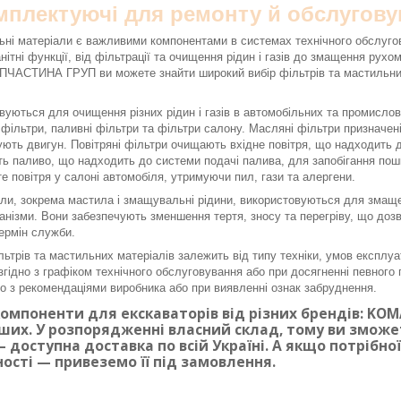
омплектуючі для ремонту й обслугову
ьні матеріали є важливими компонентами в системах технічного обслуго
нітні функції, від фільтрації та очищення рідин і газів до змащення рух
ЧАСТИНА ГРУП ви можете знайти широкий вибір фільтрів та мастильних 
вуються для очищення різних рідин і газів в автомобільних та промисло
і фільтри, паливні фільтри та фільтри салону. Масляні фільтри призначе
ють двигун. Повітряні фільтри очищають вхідне повітря, що надходить до
ь паливо, що надходить до системи подачі палива, для запобігання по
е повітря у салоні автомобіля, утримуючи пил, гази та алергени.
ли, зокрема мастила і змащувальні рідини, використовуються для змаще
ханізми. Вони забезпечують зменшення тертя, зносу та перегріву, що доз
ермін служби.
льтрів та мастильних матеріалів залежить від типу техніки, умов експлуа
згідно з графіком технічного обслуговування або при досягненні певного п
дно з рекомендаціями виробника або при виявленні ознак забруднення.
омпоненти для екскаваторів від різних брендів: KOMAT
ших. У розпорядженні власний склад, тому ви змож
 доступна доставка по всій Україні. А якщо потрібн
ності — привеземо її під замовлення.