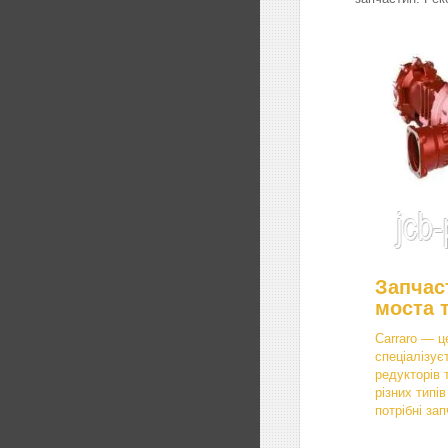
Запчас
моста 
Carraro — ц
спеціалізує
редукторів 
різних типі
потрібні зап