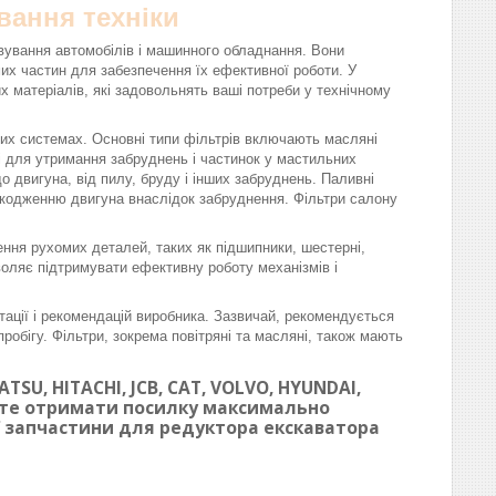
вання техніки
вування автомобілів і машинного обладнання. Вони
омих частин для забезпечення їх ефективної роботи. У
матеріалів, які задовольнять ваші потреби у технічному
вих системах. Основні типи фільтрів включають масляні
ні для утримання забруднень і частинок у мастильних
 двигуна, від пилу, бруду і інших забруднень. Паливні
шкодженню двигуна внаслідок забруднення. Фільтри салону
ння рухомих деталей, таких як підшипники, шестерні,
воляє підтримувати ефективну роботу механізмів і
тації і рекомендацій виробника. Зазвичай, рекомендується
робігу. Фільтри, зокрема повітряні та масляні, також мають
SU, HITACHI, JCB, CAT, VOLVO, HYUNDAI,
ете отримати посилку максимально
ої запчастини для редуктора екскаватора