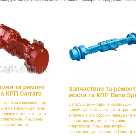
тини та ремонт
Запчастини та ремонт
та КПП Carraro
моста та КПП Dana Spi
е італійська компанія, що
Dana Spicer — один із найбільших
ться на виробництві осей,
виробників компонентів для трансміс
та інших компонентів для
включно з осі, коробки передач та і
в спецтехніки. Якщо вам
запчастинами для різних типів
частини Carraro,
спецтехніки. Якщо вам потрібні
запчастини для трансмісії Dana Spic