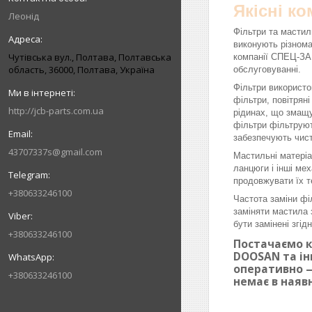
Якісні к
Леонід
Фільтри та мастил
виконують різнома
Чутівська вул., Полтава, Полтавська
компанії СПЕЦ-ЗАП
область, 36000, Полтава, Україна
обслуговуванні.
Фільтри використо
фільтри, повітрян
http://jcb-parts.com.ua
рідинах, що змащу
фільтри фільтруют
забезпечують чист
43707337s@gmail.com
Мастильні матеріа
ланцюги і інші ме
продовжувати їх т
+380633246100
Частота заміни фі
заміняти мастила 
бути замінені згі
+380633246100
Постачаємо к
DOOSAN та ін
оперативно —
+380633246100
немає в наяв