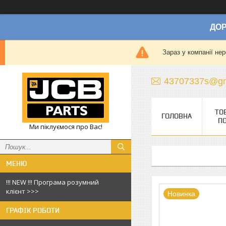
ДОР
Зараз у компанії не
43707337s@gm
ТО
ГОЛОВНА
П
Ми піклуємося про Вас!
!!! NEW !!! Програма розумний
клієнт >>>
Новинка
ГРАФІК РОБОТИ