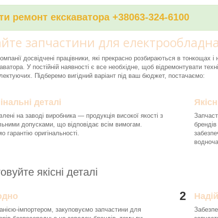
и ремонт екскаватора +38063-324-6100
йте запчастини для електрообладна
компанії досвідчені працівники, які прекрасно розбираються в тонкощах 
аватора. У постійній наявності є все необхідне, щоб відремонтувати техні
ектуючих. Підберемо вигідний варіант під ваш бюджет, постачаємо:
інальні деталі
Якісн
влені на заводі виробника — продукція високої якості з
Запчаст
льними допусками, що відповідає всім вимогам.
брендів
о гарантію оригінальності.
забезпе
водноч
овуйте якісні деталі
2
одно
Наді
анією-імпортером, закуповуємо запчастини для
Забезпе