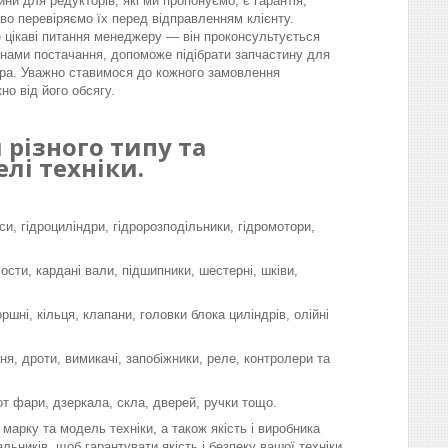
ини для редукторів, які ми пропонуємо, є гарантія,
во перевіряємо їх перед відправленням клієнту.
 цікаві питання менеджеру — він проконсультується
інами постачання, допоможе підібрати запчастину для
ра. Уважно ставимося до кожного замовлення
но від його обсягу.
різного типу та
лі техніки.
си, гідроциліндри, гідророзподільники, гідромотори,
мости, кардані вали, підшипники, шестерні, шківи,
шні, кільця, клапани, головки блока циліндрів, олійні
я, дроти, вимикачі, запобіжники, реле, контролери та
-от фари, дзеркала, скла, дверей, ручки тощо.
марку та модель техніки, а також якість і виробника
льників, щоб гарантувати якість і безпеку вашої техніки.