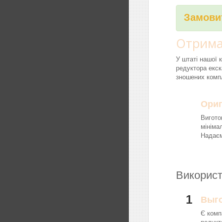
Замовит
Отрима
У штаті нашої 
редуктора екск
зношених компл
Ориг
Вигото
мініма
Надаєм
Використ
1
Выг
Є комп