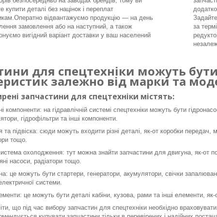
орів безпосередньо на заводах брендів, тому ви
запчаст
е купити деталі без націнок і переплат
додатко
икам.Оператно відвантажуємо продукцію — на день
Задайте
ення замовлення або на наступний, а також
за терм
онуємо вигідний варіант доставки у ваш населений
редукто
незалеж
тини для спецтехніки можуть бути 
еристик залежно від марки та моде
рені запчастини для спецтехніки містять:
ні компоненти: на гідравлічній системі спецтехніки можуть бути гідронасо
ятори, гідрофільтри та інші компоненти.
я та підвіска: сюди можуть входити різні деталі, як-от коробки передач, 
ори тощо.
система охолодження: тут можна знайти запчастини для двигуна, як-от пор
яні насоси, радіатори тощо.
а: це можуть бути стартери, генератори, акумулятори, свічки запалюванн
 електричної системи.
ементи: це можуть бути деталі кабіни, кузова, рами та інші елементи, як
ти, що під час вибору запчастин для спецтехніки необхідно враховувати 
омендується купувати запчастини тільки в перевірених і надійних постача