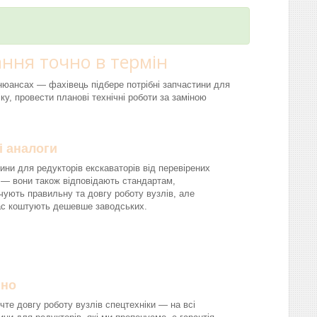
ння точно в термін
і нюансах — фахівець підбере потрібні запчастини для
ку, провести планові технічні роботи за заміною
і аналоги
ини для редукторів екскаваторів від перевірених
 — вони також відповідають стандартам,
чують правильну та довгу роботу вузлів, але
ас коштують дешевше заводських.
йно
чте довгу роботу вузлів спецтехніки — на всі