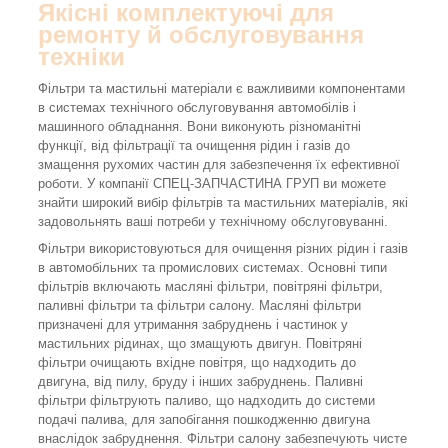
Якісні комплектуючі для
ремонту й обслуговування
техніки
Фільтри та мастильні матеріали є важливими компонентами
в системах технічного обслуговування автомобілів і
машинного обладнання. Вони виконують різноманітні
функції, від фільтрації та очищення рідин і газів до
змащення рухомих частин для забезпечення їх ефективної
роботи. У компанії СПЕЦ-ЗАПЧАСТИНА ГРУП ви можете
знайти широкий вибір фільтрів та мастильних матеріалів, які
задовольнять ваші потреби у технічному обслуговуванні.
Фільтри використовуються для очищення різних рідин і газів
в автомобільних та промислових системах. Основні типи
фільтрів включають масляні фільтри, повітряні фільтри,
паливні фільтри та фільтри салону. Масляні фільтри
призначені для утримання забруднень і частинок у
мастильних рідинах, що змащують двигун. Повітряні
фільтри очищають вхідне повітря, що надходить до
двигуна, від пилу, бруду і інших забруднень. Паливні
фільтри фільтрують паливо, що надходить до системи
подачі палива, для запобігання пошкодженню двигуна
внаслідок забруднення. Фільтри салону забезпечують чисте