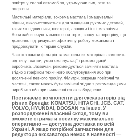
повітря у салоні автомобіля, утримуючи пил, гази та
алергени.
Мастильні матеріали, зокрема мастила і змащувальні
рідини, використовуються для змащення рухомих деталей,
таких як підшипники, шестерні, ланцюги і інші механізми.
Вони забезпечують зменшення тертя, зносу та перегріву, що
дозволяє підтримувати ефективну роботу механізмів і
продовжувати їх термін служби.
Частота заміни фільтрів та мастильних матеріалів залежить
від типу техніки, умов експлуатації і рекомендацій
виробника. Зазвичай, рекомендується заміняти мастила
згідно з графіком технічного обслуговування або при
досягненні певного пробігу. Фільтри, зокрема повітряні та
масляні, також мають бути замінені згідно з рекомендаціями
виробника або при виявленні ознак забруднення.
Постачаємо компоненти для екскаваторів від
різних брендів: KOMATSU, HITACHI, JCB, CAT,
VOLVO, HYUNDAI, DOOSAN та інших. У
розпорядженні власний склад, тому ви
зможете отримати посилку максимально
оперативно — доступна доставка по всій
Україні. А якщо потрібної запчастини для
редуктора екскаватора немає в наявності —