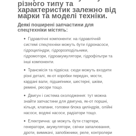
різного типу та
характеристик залежно від
марки та моделі техніки.
Деякі поширені запчастини для
спецтехніки містять:
Гідравлічні компоненти: на гідравлічній
системі спецтехніки можуть бути гідронасоси,
гідроциліндри, гідророзподільники,
гідромотори, гідроакумулятори, гідрофільтри та
інші компоненти.
Трансмісія та підвіска: сюди можуть входити
різні деталі, як-от коробки передач, мости,
кардані вали, підшипники, шестерні, шківи,
ремені, ресори тощо.
Двигун і система охолодження: тут можна
знайти запчастини для двигуна, як-от поршні,
кільця, клапани, головки блока циліндрів, олійні
насоси, водяні насоси, радіатори тощо.
Електрична: це можуть бути стартери,
генератори, акумулятори, свічки запалювання,
дроти, вимикачі, запобіжники, реле, контролери