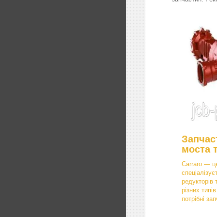
Запчас
моста 
Carraro — ц
спеціалізує
редукторів 
різних типі
потрібні зап