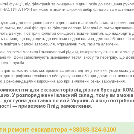
нітні функції, від фільтрації та очищення рідин і газів до змащення рух
ЧАСТИНА ГРУП ви можете знайти широкий вибір фільтрів та мастильних 
вуються для очищення різних рідин і газів в автомобільних та промисло
і фільтри, паливні фільтри та фільтри салону. Масляні фільтри призначе
ють двигун. Повітряні фільтри очищають вхідне повітря, що надходить до
ь паливо, що надходить до системи подачі палива, для запобігання по
е повітря у салоні автомобіля, утримуючи пил, гази та алергени.
ли, зокрема мастила і змащувальні рідини, використовуються для змаще
ханізми. Вони забезпечують зменшення тертя, зносу та перегріву, що доз
ермін служби.
льтрів та мастильних матеріалів залежить від типу техніки, умов експлуа
згідно з графіком технічного обслуговування або при досягненні певного п
дно з рекомендаціями виробника або при виявленні ознак забруднення.
омпоненти для екскаваторів від різних брендів: KOMAT
ших. У розпорядженні власний склад, тому ви змож
 доступна доставка по всій Україні. А якщо потрібн
ності — привеземо її під замовлення.
и ремонт екскаватора +38063-324-6100