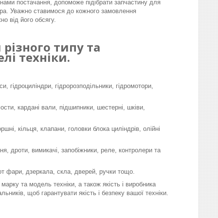
інами постачання, допоможе підібрати запчастину для
ра. Уважно ставимося до кожного замовлення
но від його обсягу.
різного типу та
лі техніки.
си, гідроциліндри, гідророзподільники, гідромотори,
мости, кардані вали, підшипники, шестерні, шківи,
шні, кільця, клапани, головки блока циліндрів, олійні
я, дроти, вимикачі, запобіжники, реле, контролери та
-от фари, дзеркала, скла, дверей, ручки тощо.
марку та модель техніки, а також якість і виробника
льників, щоб гарантувати якість і безпеку вашої техніки.