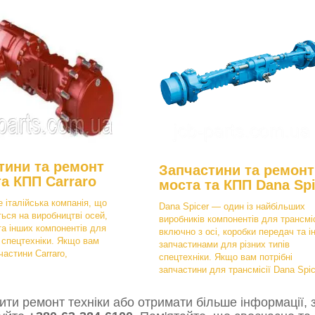
тини та ремонт
Запчастини та ремонт
та КПП Carraro
моста та КПП Dana Spi
е італійська компанія, що
Dana Spicer — один із найбільших
ться на виробництві осей,
виробників компонентів для трансміс
та інших компонентів для
включно з осі, коробки передач та і
в спецтехніки. Якщо вам
запчастинами для різних типів
частини Carraro,
спецтехніки. Якщо вам потрібні
запчастини для трансмісії Dana Spic
ти ремонт техніки або отримати більше інформації, з