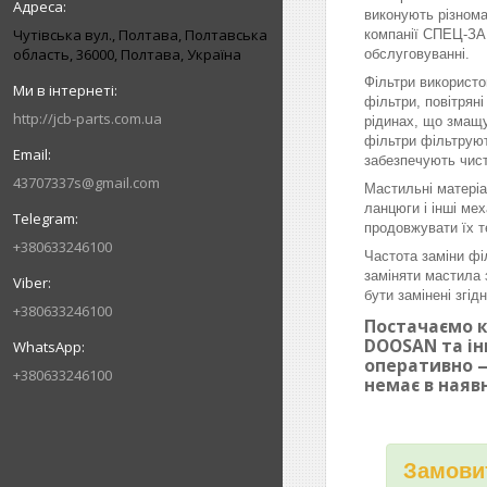
виконують різнома
Чутівська вул., Полтава, Полтавська
компанії СПЕЦ-ЗАП
область, 36000, Полтава, Україна
обслуговуванні.
Фільтри використо
фільтри, повітрян
http://jcb-parts.com.ua
рідинах, що змащу
фільтри фільтруют
забезпечують чист
43707337s@gmail.com
Мастильні матеріа
ланцюги і інші ме
продовжувати їх т
+380633246100
Частота заміни фі
заміняти мастила 
бути замінені згі
+380633246100
Постачаємо к
DOOSAN та ін
оперативно —
+380633246100
немає в наяв
Замовит