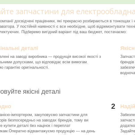
йте запчастини для електрообладна
компанії досвідчені працівники, які прекрасно розбираються в тонкощах 
аватора. У постійній наявності є все необхідне, щоб відремонтувати техні
ектуючих. Підберемо вигідний варіант під ваш бюджет, постачаємо:
інальні деталі
Якісн
влені на заводі виробника — продукція високої якості з
Запчаст
льними допусками, що відповідає всім вимогам.
брендів
о гарантію оригінальності.
забезпе
водноч
овуйте якісні деталі
2
одно
Наді
анією-імпортером, закуповуємо запчастини для
Забезпе
орів безпосередньо на заводах брендів, тому ви
запчаст
е купити деталі без націнок і переплат
додатко
икам.Оператно відвантажуємо продукцію — на день
Задайте