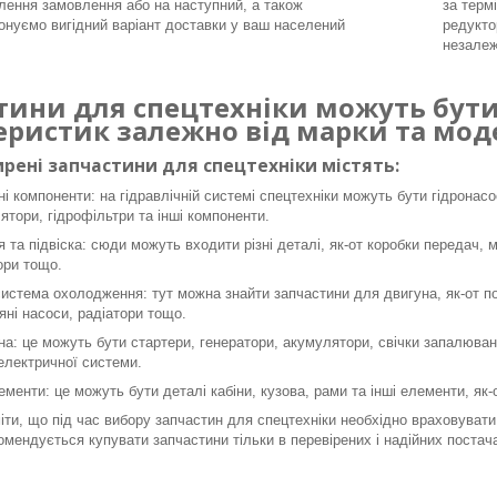
ення замовлення або на наступний, а також
за терм
онуємо вигідний варіант доставки у ваш населений
редукто
незалеж
тини для спецтехніки можуть бути 
еристик залежно від марки та моде
рені запчастини для спецтехніки містять:
ні компоненти: на гідравлічній системі спецтехніки можуть бути гідронасо
ятори, гідрофільтри та інші компоненти.
я та підвіска: сюди можуть входити різні деталі, як-от коробки передач, 
ори тощо.
система охолодження: тут можна знайти запчастини для двигуна, як-от пор
яні насоси, радіатори тощо.
а: це можуть бути стартери, генератори, акумулятори, свічки запалюванн
 електричної системи.
ементи: це можуть бути деталі кабіни, кузова, рами та інші елементи, як
ти, що під час вибору запчастин для спецтехніки необхідно враховувати 
омендується купувати запчастини тільки в перевірених і надійних постача