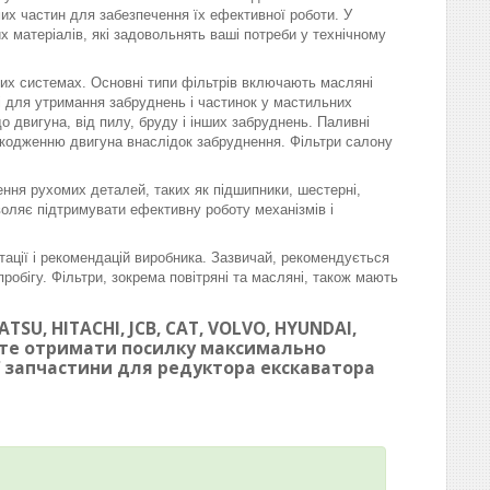
омих частин для забезпечення їх ефективної роботи. У
матеріалів, які задовольнять ваші потреби у технічному
вих системах. Основні типи фільтрів включають масляні
ні для утримання забруднень і частинок у мастильних
 двигуна, від пилу, бруду і інших забруднень. Паливні
шкодженню двигуна внаслідок забруднення. Фільтри салону
ння рухомих деталей, таких як підшипники, шестерні,
воляє підтримувати ефективну роботу механізмів і
тації і рекомендацій виробника. Зазвичай, рекомендується
робігу. Фільтри, зокрема повітряні та масляні, також мають
SU, HITACHI, JCB, CAT, VOLVO, HYUNDAI,
ете отримати посилку максимально
ої запчастини для редуктора екскаватора