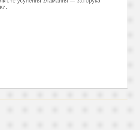
 якісне усунення зламання — запорука
ки.