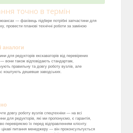
ння точно в термін
і нюансах — фахівець підбере потрібні запчастини для
ку, провести планові технічні роботи за заміною
і аналоги
ини для редукторів екскаваторів від перевірених
 — вони також відповідають стандартам,
чують правильну та довгу роботу вузлів, але
ас коштують дешевше заводських.
йно
чте довгу роботу вузлів спецтехніки — на всі
ини для редукторів, які ми пропонуємо, є гарантія,
во перевіряємо їх перед відправленням клієнту.
 цікаві питання менеджеру — він проконсультується