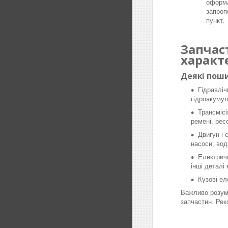
оформл
запроп
пункт.
Запчас
характ
Деякі поши
Гідравліч
гідроакумул
Трансмісі
ремені, рес
Двигун і 
насоси, вод
Електричн
інші деталі
Кузові ел
Важливо розумі
запчастин. Рек