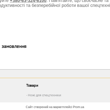
уйте
+380-63-324-6100
. Пам'ятайте, що своєчасне та
одуктивності та безперебійної роботи вашої спецтехні
я замовлення
Товари
Ножі для спецтехніки
Сайт створений на маркетплейсі
Prom.ua