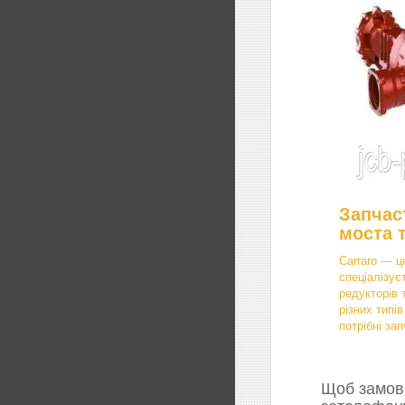
Запчас
моста 
Carraro — ц
спеціалізує
редукторів 
різних типі
потрібні зап
Щоб замови