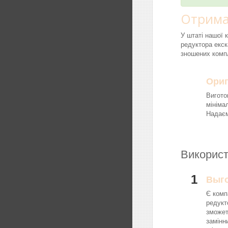
Отрима
У штаті нашої 
редуктора екск
зношених компл
Ориг
Вигото
мініма
Надаєм
Використ
1
Выг
Є комп
редукт
зможет
замінн