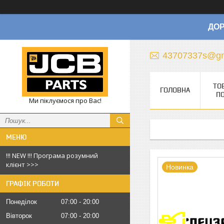
ДОР
43707337s@gm
ТО
ГОЛОВНА
П
Ми піклуємося про Вас!
!!! NEW !!! Програма розумний
клієнт >>>
Новинка
ГРАФІК РОБОТИ
Понеділок
07:00
20:00
Вівторок
07:00
20:00