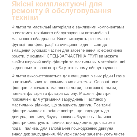
Якісні комплектуючі для
ремонту й обслуговування
техніки
Фільтри та мастильні матеріали є важливими компонентами
в системах технічного обслуговування автомобілів і
машинного обладнання. Вони виконують різноманітні
функції, від фільтрації та очищення рідин і газів до
змащення рухомих частин для забезпечення їх ефективної
роботи. У компанії СПЕЦ-ЗАПЧАСТИНА ГРУП ви можете
знайти широкий вибір фільтрів та мастильних матеріалів, які
задовольнять ваші потреби у технічному обслуговуванні.
Фільтри використовуються для очищення різних рідин і газів
в автомобільних та промислових системах. Основні типи
фільтрів включають масляні фільтри, повітряні фільтри,
паливні фільтри та фільтри салону. Масляні фільтри
призначені для утримання забруднень і частинок у
мастильних рідинах, що змащують двигун. Повітряні
фільтри очищають вхідне повітря, що надходить до
двигуна, від пилу, бруду і інших забруднень. Паливні
фільтри фільтрують паливо, що надходить до системи
подачі палива, для запобігання пошкодженню двигуна
внаслідок забруднення. Фільтри салону забезпечують чисте