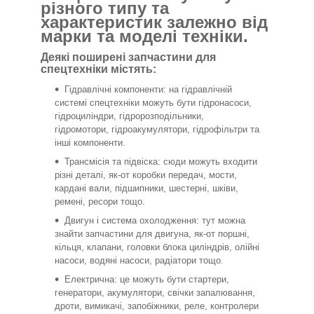
різного типу та
характеристик залежно від
марки та моделі техніки.
Деякі поширені запчастини для
спецтехніки містять:
Гідравлічні компоненти: на гідравлічній
системі спецтехніки можуть бути гідронасоси,
гідроциліндри, гідророзподільники,
гідромотори, гідроакумулятори, гідрофільтри та
інші компоненти.
Трансмісія та підвіска: сюди можуть входити
різні деталі, як-от коробки передач, мости,
кардані вали, підшипники, шестерні, шківи,
ремені, ресори тощо.
Двигун і система охолодження: тут можна
знайти запчастини для двигуна, як-от поршні,
кільця, клапани, головки блока циліндрів, олійні
насоси, водяні насоси, радіатори тощо.
Електрична: це можуть бути стартери,
генератори, акумулятори, свічки запалювання,
дроти, вимикачі, запобіжники, реле, контролери