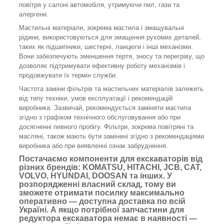
повітря у салоні автомобіля, утримуючи пил, гази та
алергени.
Мастильні матеріали, зокрема мастила і змащувальні
рідини, використовуються для змащення рухомих деталей,
таких як підшипники, шестерні, ланцюги і інші механізми.
Вони забезпечують зменшення тертя, зносу та перегріву, що
дозволяє підтримувати ефективну роботу механізмів і
продовжувати їх термін служби.
Частота заміни фільтрів та мастильних матеріалів залежить
від типу техніки, умов експлуатації і рекомендацій
виробника. Зазвичай, рекомендується заміняти мастила
згідно з графіком технічного обслуговування або при
досягненні певного пробігу. Фільтри, зокрема повітряні та
масляні, також мають бути замінені згідно з рекомендаціями
виробника або при виявленні ознак забруднення.
Постачаємо компоненти для екскаваторів від
різних брендів: KOMATSU, HITACHI, JCB, CAT,
VOLVO, HYUNDAI, DOOSAN та інших. У
розпорядженні власний склад, тому ви
зможете отримати посилку максимально
оперативно — доступна доставка по всій
Україні. А якщо потрібної запчастини для
редуктора екскаватора немає в наявності —