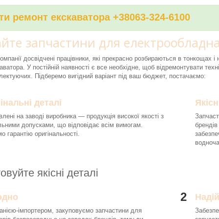
и ремонт екскаватора +38063-324-6100
йте запчастини для електрообладна
компанії досвідчені працівники, які прекрасно розбираються в тонкощах 
аватора. У постійній наявності є все необхідне, щоб відремонтувати техні
ектуючих. Підберемо вигідний варіант під ваш бюджет, постачаємо:
інальні деталі
Якісн
влені на заводі виробника — продукція високої якості з
Запчаст
льними допусками, що відповідає всім вимогам.
брендів
о гарантію оригінальності.
забезпе
водноч
овуйте якісні деталі
2
одно
Наді
анією-імпортером, закуповуємо запчастини для
Забезпе