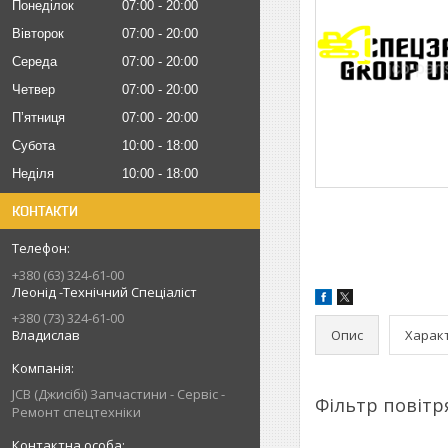
Понеділок
07:00
20:00
Вівторок
07:00
20:00
Середа
07:00
20:00
Четвер
07:00
20:00
Пʼятниця
07:00
20:00
Субота
10:00
18:00
Неділя
10:00
18:00
КОНТАКТИ
+380 (63) 324-61-00
Леонід -Технічний Спеціаліст
+380 (73) 324-61-00
Опис
Харак
Владислав
JCB (Джисібі) Запчастини - Сервіс -
Фільтр повіт
Ремонт спецтехніки