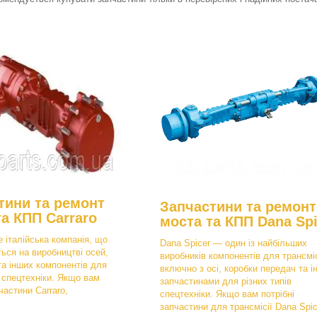
тини та ремонт
Запчастини та ремонт
та КПП Carraro
моста та КПП Dana Spi
е італійська компанія, що
Dana Spicer — один із найбільших
ться на виробництві осей,
виробників компонентів для трансміс
та інших компонентів для
включно з осі, коробки передач та і
в спецтехніки. Якщо вам
запчастинами для різних типів
частини Carraro,
спецтехніки. Якщо вам потрібні
запчастини для трансмісії Dana Spic