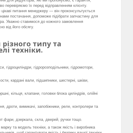
ини для редукторів, які ми пропонуємо, є гарантія,
во перевіряємо їх перед відправленням клієнту.
 цікаві питання менеджеру — він проконсультується
інами постачання, допоможе підібрати запчастину для
ра. Уважно ставимося до кожного замовлення
но від його обсягу.
різного типу та
лі техніки.
си, гідроциліндри, гідророзподільники, гідромотори,
мости, кардані вали, підшипники, шестерні, шківи,
шні, кільця, клапани, головки блока циліндрів, олійні
я, дроти, вимикачі, запобіжники, реле, контролери та
-от фари, дзеркала, скла, дверей, ручки тощо.
марку та модель техніки, а також якість і виробника
льників, щоб гарантувати якість і безпеку вашої техніки.