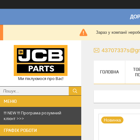
ДОР
Зараз у компанії нероб
43707337s@gm
ТО
ГОЛОВНА
П
Ми піклуємося про Вас!
!!! NEW !!! Програма розумний
клієнт >>>
Новинка
ГРАФІК РОБОТИ