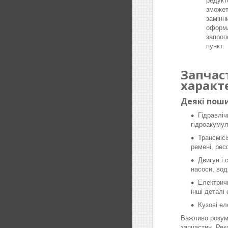
редукт
зможет
замінн
оформл
запроп
пункт.
Запчас
характ
Деякі поши
Гідравліч
гідроакумул
Трансмісі
ремені, рес
Двигун і 
насоси, вод
Електричн
інші деталі
Кузові ел
Важливо розумі
запчастин. Рек