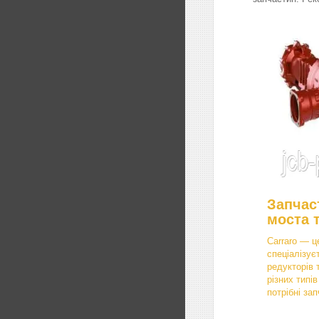
Запчас
моста 
Carraro — ц
спеціалізує
редукторів 
різних типі
потрібні зап