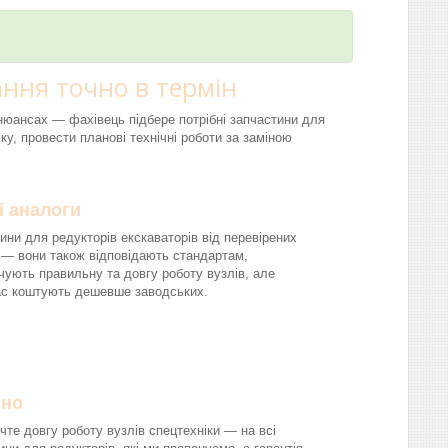
ння точно в термін
і нюансах — фахівець підбере потрібні запчастини для
ку, провести планові технічні роботи за заміною
і аналоги
ини для редукторів екскаваторів від перевірених
 — вони також відповідають стандартам,
чують правильну та довгу роботу вузлів, але
ас коштують дешевше заводських.
йно
чте довгу роботу вузлів спецтехніки — на всі