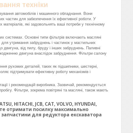
вання техніки
вування автомобілів і машинного обладнання. Вони
омих частин для забезпечення їх ефективної роботи. У
матеріалів, які задовольнять ваші потреби у технічному
вих системах. Основні типи фільтрів включають масляні
ні для утримання забруднень і частинок у мастильних
 двигуна, від пилу, бруду і інших забруднень. Паливні
шкодженню двигуна внаслідок забруднення. Фільтри салону
ння рухомих деталей, таких як підшипники, шестерні,
воляє підтримувати ефективну роботу механізмів і
тації і рекомендацій виробника. Зазвичай, рекомендується
робігу. Фільтри, зокрема повітряні та масляні, також мають
SU, HITACHI, JCB, CAT, VOLVO, HYUNDAI,
ете отримати посилку максимально
ої запчастини для редуктора екскаватора