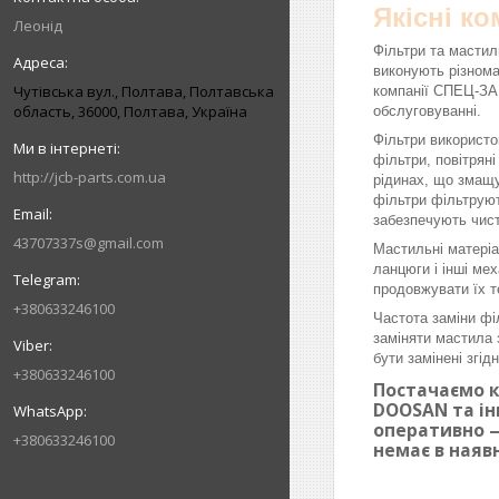
Якісні к
Леонід
Фільтри та мастил
виконують різнома
Чутівська вул., Полтава, Полтавська
компанії СПЕЦ-ЗАП
область, 36000, Полтава, Україна
обслуговуванні.
Фільтри використо
фільтри, повітрян
http://jcb-parts.com.ua
рідинах, що змащу
фільтри фільтруют
забезпечують чист
43707337s@gmail.com
Мастильні матеріа
ланцюги і інші ме
продовжувати їх т
+380633246100
Частота заміни фі
заміняти мастила 
бути замінені згі
+380633246100
Постачаємо к
DOOSAN та ін
оперативно —
+380633246100
немає в наяв