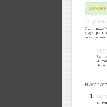
Замовит
Отрима
У штаті нашої 
редуктора екск
зношених компл
Ориг
Вигото
мініма
Надаєм
Використ
1
Выг
Є комп