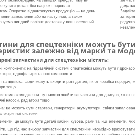
орів безпосередньо на заводах брендів, тому ви
запчаст
е купити деталі без націнок і переплат
додатко
икам.Оператно відвантажуємо продукцію — на день
Задайте
ення замовлення або на наступний, а також
за терм
онуємо вигідний варіант доставки у ваш населений
редукто
незалеж
тини для спецтехніки можуть бути 
еристик залежно від марки та моде
рені запчастини для спецтехніки містять:
ні компоненти: на гідравлічній системі спецтехніки можуть бути гідронасо
ятори, гідрофільтри та інші компоненти.
я та підвіска: сюди можуть входити різні деталі, як-от коробки передач, 
ори тощо.
система охолодження: тут можна знайти запчастини для двигуна, як-от пор
яні насоси, радіатори тощо.
а: це можуть бути стартери, генератори, акумулятори, свічки запалюванн
 електричної системи.
ементи: це можуть бути деталі кабіни, кузова, рами та інші елементи, як
ти, що під час вибору запчастин для спецтехніки необхідно враховувати 
омендується купувати запчастини тільки в перевірених і надійних постача