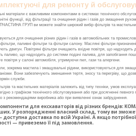
омплектуючі для ремонту й обслугову
ьні матеріали є важливими компонентами в системах технічного обслуго
нітні функції, від фільтрації та очищення рідин і газів до змащення рух
ЧАСТИНА ГРУП ви можете знайти широкий вибір фільтрів та мастильних 
вуються для очищення різних рідин і газів в автомобільних та промисло
і фільтри, паливні фільтри та фільтри салону. Масляні фільтри призначе
ють двигун. Повітряні фільтри очищають вхідне повітря, що надходить до
ь паливо, що надходить до системи подачі палива, для запобігання по
е повітря у салоні автомобіля, утримуючи пил, гази та алергени.
ли, зокрема мастила і змащувальні рідини, використовуються для змаще
ханізми. Вони забезпечують зменшення тертя, зносу та перегріву, що доз
ермін служби.
льтрів та мастильних матеріалів залежить від типу техніки, умов експлуа
згідно з графіком технічного обслуговування або при досягненні певного п
дно з рекомендаціями виробника або при виявленні ознак забруднення.
омпоненти для екскаваторів від різних брендів: KOMAT
ших. У розпорядженні власний склад, тому ви змож
 доступна доставка по всій Україні. А якщо потрібн
ності — привеземо її під замовлення.