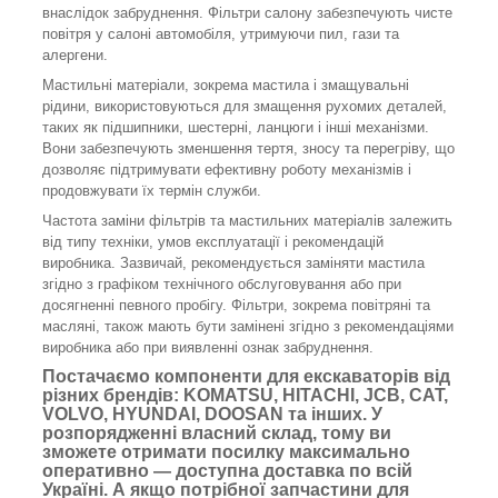
внаслідок забруднення. Фільтри салону забезпечують чисте
повітря у салоні автомобіля, утримуючи пил, гази та
алергени.
Мастильні матеріали, зокрема мастила і змащувальні
рідини, використовуються для змащення рухомих деталей,
таких як підшипники, шестерні, ланцюги і інші механізми.
Вони забезпечують зменшення тертя, зносу та перегріву, що
дозволяє підтримувати ефективну роботу механізмів і
продовжувати їх термін служби.
Частота заміни фільтрів та мастильних матеріалів залежить
від типу техніки, умов експлуатації і рекомендацій
виробника. Зазвичай, рекомендується заміняти мастила
згідно з графіком технічного обслуговування або при
досягненні певного пробігу. Фільтри, зокрема повітряні та
масляні, також мають бути замінені згідно з рекомендаціями
виробника або при виявленні ознак забруднення.
Постачаємо компоненти для екскаваторів від
різних брендів: KOMATSU, HITACHI, JCB, CAT,
VOLVO, HYUNDAI, DOOSAN та інших. У
розпорядженні власний склад, тому ви
зможете отримати посилку максимально
оперативно — доступна доставка по всій
Україні. А якщо потрібної запчастини для