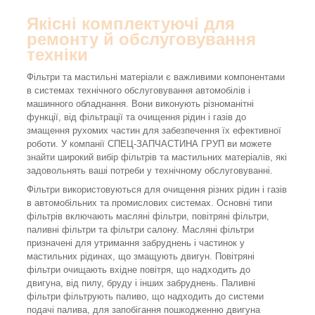
Якісні комплектуючі для
ремонту й обслуговування
техніки
Фільтри та мастильні матеріали є важливими компонентами
в системах технічного обслуговування автомобілів і
машинного обладнання. Вони виконують різноманітні
функції, від фільтрації та очищення рідин і газів до
змащення рухомих частин для забезпечення їх ефективної
роботи. У компанії СПЕЦ-ЗАПЧАСТИНА ГРУП ви можете
знайти широкий вибір фільтрів та мастильних матеріалів, які
задовольнять ваші потреби у технічному обслуговуванні.
Фільтри використовуються для очищення різних рідин і газів
в автомобільних та промислових системах. Основні типи
фільтрів включають масляні фільтри, повітряні фільтри,
паливні фільтри та фільтри салону. Масляні фільтри
призначені для утримання забруднень і частинок у
мастильних рідинах, що змащують двигун. Повітряні
фільтри очищають вхідне повітря, що надходить до
двигуна, від пилу, бруду і інших забруднень. Паливні
фільтри фільтрують паливо, що надходить до системи
подачі палива, для запобігання пошкодженню двигуна