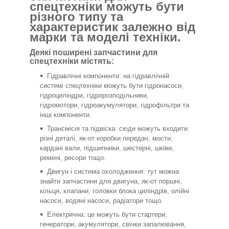
спецтехніки можуть бути
різного типу та
характеристик залежно від
марки та моделі техніки.
Деякі поширені запчастини для
спецтехніки містять:
Гідравлічні компоненти: на гідравлічній
системі спецтехніки можуть бути гідронасоси,
гідроциліндри, гідророзподільники,
гідромотори, гідроакумулятори, гідрофільтри та
інші компоненти.
Трансмісія та підвіска: сюди можуть входити
різні деталі, як-от коробки передач, мости,
кардані вали, підшипники, шестерні, шківи,
ремені, ресори тощо.
Двигун і система охолодження: тут можна
знайти запчастини для двигуна, як-от поршні,
кільця, клапани, головки блока циліндрів, олійні
насоси, водяні насоси, радіатори тощо.
Електрична: це можуть бути стартери,
генератори, акумулятори, свічки запалювання,