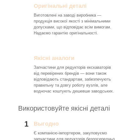
Оригінальні деталі
Виготовлені на заводі виробника —
продукція високої якості з мінімальними
допусками, що відповідає всім вимогам.
Надаємо гарантію оригінальності.
Якісні аналоги
Запчастини для редукторів екскаваторів
від перевірених брендів — вони також
відповідають стандартам, забезпечують
правильну та довгу роботу вузлів, але
водночас коштують дешевше заводських.
Використовуйте якісні деталі
1
Выгодно
Є компанією-імпортером, закуповуємо
запчастини для редукторів безпосередньо