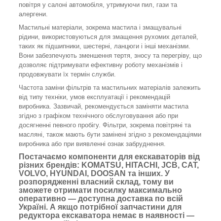
повітря у салоні автомобіля, утримуючи пил, гази та
алергени.
Мастильні матеріали, зокрема мастила і змащувальні
рідини, використовуються для змащення рухомих деталей,
таких як підшипники, шестерні, ланцюги і інші механізми.
Вони забезпечують зменшення тертя, зносу та перегріву, що
дозволяє підтримувати ефективну роботу механізмів і
продовжувати їх термін служби.
Частота заміни фільтрів та мастильних матеріалів залежить
від типу техніки, умов експлуатації і рекомендацій
виробника. Зазвичай, рекомендується заміняти мастила
згідно з графіком технічного обслуговування або при
досягненні певного пробігу. Фільтри, зокрема повітряні та
масляні, також мають бути замінені згідно з рекомендаціями
виробника або при виявленні ознак забруднення.
Постачаємо компоненти для екскаваторів від
різних брендів: KOMATSU, HITACHI, JCB, CAT,
VOLVO, HYUNDAI, DOOSAN та інших. У
розпорядженні власний склад, тому ви
зможете отримати посилку максимально
оперативно — доступна доставка по всій
Україні. А якщо потрібної запчастини для
редуктора екскаватора немає в наявності —