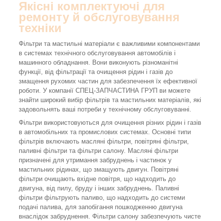
Якісні комплектуючі для
ремонту й обслуговування
техніки
Фільтри та мастильні матеріали є важливими компонентами
в системах технічного обслуговування автомобілів і
машинного обладнання. Вони виконують різноманітні
функції, від фільтрації та очищення рідин і газів до
змащення рухомих частин для забезпечення їх ефективної
роботи. У компанії СПЕЦ-ЗАПЧАСТИНА ГРУП ви можете
знайти широкий вибір фільтрів та мастильних матеріалів, які
задовольнять ваші потреби у технічному обслуговуванні.
Фільтри використовуються для очищення різних рідин і газів
в автомобільних та промислових системах. Основні типи
фільтрів включають масляні фільтри, повітряні фільтри,
паливні фільтри та фільтри салону. Масляні фільтри
призначені для утримання забруднень і частинок у
мастильних рідинах, що змащують двигун. Повітряні
фільтри очищають вхідне повітря, що надходить до
двигуна, від пилу, бруду і інших забруднень. Паливні
фільтри фільтрують паливо, що надходить до системи
подачі палива, для запобігання пошкодженню двигуна
внаслідок забруднення. Фільтри салону забезпечують чисте