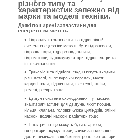
різного типу та
характеристик залежно від
марки та моделі техніки.
Деякі поширені запчастини для
спецтехніки містять:
Гідравлічні компоненти: на гідравлічній
системі спецтехніки можуть бути гідронасоси,
гідроциліндри, гідророзподільники,
гідромотори, гідроакумулятори, гідрофільтри та
інші компоненти.
Трансмісія та підвіска: сюди можуть входити
різні деталі, як-от коробки передач, мости,
кардані вали, підшипники, шестерні, шківи,
ремені, ресори тощо.
Двигун і система охолодження: тут можна
знайти запчастини для двигуна, як-от поршні,
кільця, клапани, головки блока циліндрів, олійні
насоси, водяні насоси, радіатори тощо.
Електрична: це можуть бути стартери,
генератори, акумулятори, свічки запалювання,
дроти, вимикачі, запобіжники, реле, контролери