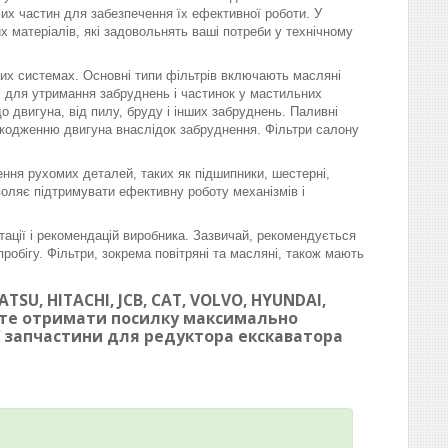
омих частин для забезпечення їх ефективної роботи. У
матеріалів, які задовольнять ваші потреби у технічному
вих системах. Основні типи фільтрів включають масляні
ні для утримання забруднень і частинок у мастильних
 двигуна, від пилу, бруду і інших забруднень. Паливні
шкодженню двигуна внаслідок забруднення. Фільтри салону
ння рухомих деталей, таких як підшипники, шестерні,
воляє підтримувати ефективну роботу механізмів і
тації і рекомендацій виробника. Зазвичай, рекомендується
робігу. Фільтри, зокрема повітряні та масляні, також мають
SU, HITACHI, JCB, CAT, VOLVO, HYUNDAI,
ете отримати посилку максимально
ої запчастини для редуктора екскаватора