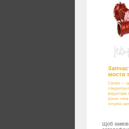
Запчас
моста 
Carraro — ц
спеціалізує
редукторів 
різних типі
потрібні зап
Щоб замови