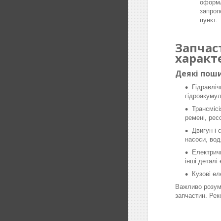
оформл
запроп
пункт.
Запчас
характ
Деякі поши
Гідравліч
гідроакумул
Трансмісі
ремені, рес
Двигун і 
насоси, вод
Електричн
інші деталі
Кузові ел
Важливо розумі
запчастин. Рек