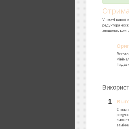
Отрима
У штаті нашої 
редуктора екск
зношених компл
Ориг
Вигото
мініма
Надаєм
Використ
1
Выг
Є комп
редукт
зможет
замінн