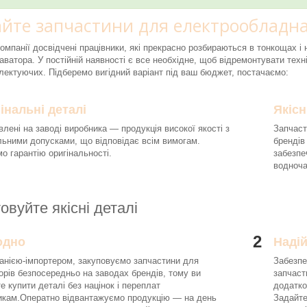
йте запчастини для електрообладна
компанії досвідчені працівники, які прекрасно розбираються в тонкощах 
аватора. У постійній наявності є все необхідне, щоб відремонтувати техні
ектуючих. Підберемо вигідний варіант під ваш бюджет, постачаємо:
інальні деталі
Якісн
влені на заводі виробника — продукція високої якості з
Запчаст
льними допусками, що відповідає всім вимогам.
брендів
о гарантію оригінальності.
забезпе
водноч
овуйте якісні деталі
2
одно
Наді
анією-імпортером, закуповуємо запчастини для
Забезпе
орів безпосередньо на заводах брендів, тому ви
запчаст
е купити деталі без націнок і переплат
додатко
икам.Оператно відвантажуємо продукцію — на день
Задайте