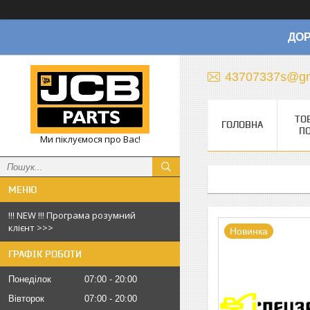
ДОР
43707337s@gm
ТО
ГОЛОВНА
П
Ми піклуємося про Вас!
!!! NEW !!! Програма розумний
клієнт >>>
Новинка
ГРАФІК РОБОТИ
Понеділок
07:00
20:00
Вівторок
07:00
20:00