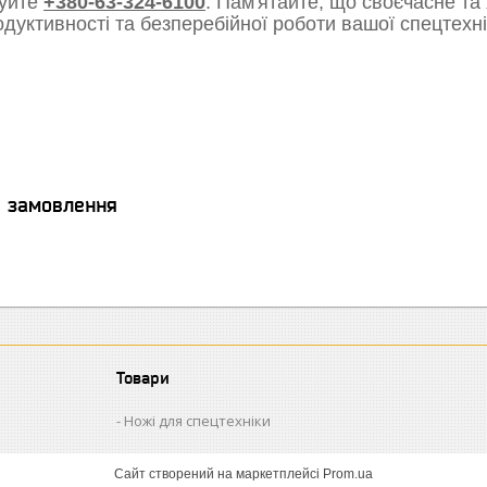
уйте
+380-63-324-6100
. Пам'ятайте, що своєчасне та
одуктивності та безперебійної роботи вашої спецтехні
я замовлення
Товари
Ножі для спецтехніки
Сайт створений на маркетплейсі
Prom.ua