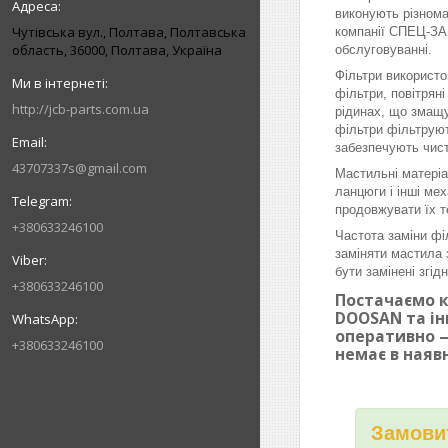
виконують різнома
Чутівська вул., Полтава, Полтавська
компанії СПЕЦ-ЗАП
область, 36000, Полтава, Україна
обслуговуванні.
Фільтри використо
фільтри, повітрян
http://jcb-parts.com.ua
рідинах, що змащу
фільтри фільтруют
забезпечують чист
43707337s@gmail.com
Мастильні матеріа
ланцюги і інші ме
продовжувати їх т
+380633246100
Частота заміни фі
заміняти мастила 
бути замінені згі
+380633246100
Постачаємо к
DOOSAN та ін
оперативно —
+380633246100
немає в наяв
Замовит