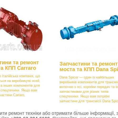
тини та ремонт
Запчастини та ремонт
та КПП Carraro
моста та КПП Dana Spi
е італійська компанія, що
Dana Spicer — один із найбільших
ться на виробництві осей,
виробників компонентів для трансміс
та інших компонентів для
включно з осі, коробки передач та і
в спецтехніки. Якщо вам
запчастинами для різних типів
частини Carraro,
спецтехніки. Якщо вам потрібні
запчастини для трансмісії Dana Spic
ти ремонт техніки або отримати більше інформації, з