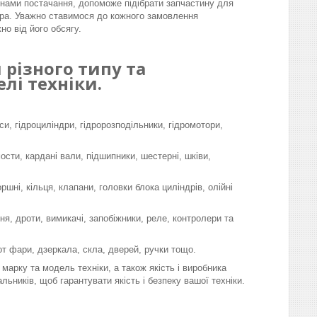
інами постачання, допоможе підібрати запчастину для
ра. Уважно ставимося до кожного замовлення
но від його обсягу.
різного типу та
лі техніки.
си, гідроциліндри, гідророзподільники, гідромотори,
мости, кардані вали, підшипники, шестерні, шківи,
шні, кільця, клапани, головки блока циліндрів, олійні
я, дроти, вимикачі, запобіжники, реле, контролери та
-от фари, дзеркала, скла, дверей, ручки тощо.
марку та модель техніки, а також якість і виробника
льників, щоб гарантувати якість і безпеку вашої техніки.