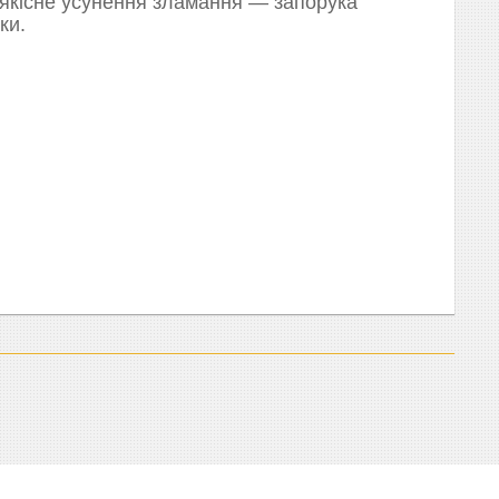
 якісне усунення зламання — запорука
ки.