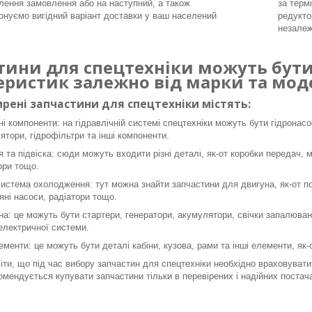
ення замовлення або на наступний, а також
за терм
онуємо вигідний варіант доставки у ваш населений
редукто
незалеж
тини для спецтехніки можуть бути 
еристик залежно від марки та моде
рені запчастини для спецтехніки містять:
ні компоненти: на гідравлічній системі спецтехніки можуть бути гідронасо
ятори, гідрофільтри та інші компоненти.
я та підвіска: сюди можуть входити різні деталі, як-от коробки передач, 
ори тощо.
система охолодження: тут можна знайти запчастини для двигуна, як-от пор
яні насоси, радіатори тощо.
а: це можуть бути стартери, генератори, акумулятори, свічки запалюванн
 електричної системи.
ементи: це можуть бути деталі кабіни, кузова, рами та інші елементи, як
ти, що під час вибору запчастин для спецтехніки необхідно враховувати 
омендується купувати запчастини тільки в перевірених і надійних постача