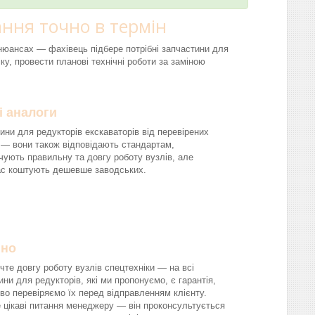
ння точно в термін
і нюансах — фахівець підбере потрібні запчастини для
ку, провести планові технічні роботи за заміною
і аналоги
ини для редукторів екскаваторів від перевірених
 — вони також відповідають стандартам,
чують правильну та довгу роботу вузлів, але
ас коштують дешевше заводських.
йно
чте довгу роботу вузлів спецтехніки — на всі
ини для редукторів, які ми пропонуємо, є гарантія,
во перевіряємо їх перед відправленням клієнту.
 цікаві питання менеджеру — він проконсультується