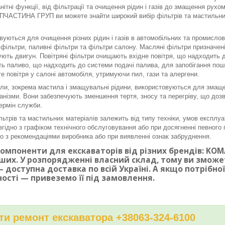
нітні функції, від фільтрації та очищення рідин і газів до змащення рух
ЧАСТИНА ГРУП ви можете знайти широкий вибір фільтрів та мастильних 
вуються для очищення різних рідин і газів в автомобільних та промисло
і фільтри, паливні фільтри та фільтри салону. Масляні фільтри призначе
ють двигун. Повітряні фільтри очищають вхідне повітря, що надходить до
ь паливо, що надходить до системи подачі палива, для запобігання по
е повітря у салоні автомобіля, утримуючи пил, гази та алергени.
ли, зокрема мастила і змащувальні рідини, використовуються для змаще
ханізми. Вони забезпечують зменшення тертя, зносу та перегріву, що доз
ермін служби.
льтрів та мастильних матеріалів залежить від типу техніки, умов експлуа
згідно з графіком технічного обслуговування або при досягненні певного п
дно з рекомендаціями виробника або при виявленні ознак забруднення.
омпоненти для екскаваторів від різних брендів: KOMAT
ших. У розпорядженні власний склад, тому ви змож
 доступна доставка по всій Україні. А якщо потрібн
ності — привеземо її під замовлення.
и ремонт екскаватора +38063-324-6100