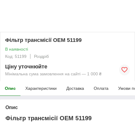
Фільтр трансмісії OEM 51199
В наявності
Код: 51199
Роздріб
Ціну уточнюйте
Мінімальна сума замовлення на сайті — 1 000 ₴
Опис
Характеристики
Доставка
Оплата
Умови п
Опис
Фільтр трансмісії OEM 51199