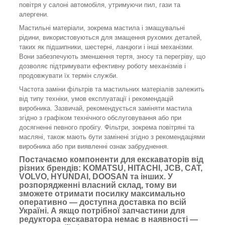
повітря у салоні автомобіля, утримуючи пил, гази та
алергени.
Мастильні матеріали, зокрема мастила і змащувальні
рідини, використовуються для змащення рухомих деталей,
таких як підшипники, шестерні, ланцюги і інші механізми.
Вони забезпечують зменшення тертя, зносу та перегріву, що
дозволяє підтримувати ефективну роботу механізмів і
продовжувати їх термін служби.
Частота заміни фільтрів та мастильних матеріалів залежить
від типу техніки, умов експлуатації і рекомендацій
виробника. Зазвичай, рекомендується заміняти мастила
згідно з графіком технічного обслуговування або при
досягненні певного пробігу. Фільтри, зокрема повітряні та
масляні, також мають бути замінені згідно з рекомендаціями
виробника або при виявленні ознак забруднення.
Постачаємо компоненти для екскаваторів від
різних брендів: KOMATSU, HITACHI, JCB, CAT,
VOLVO, HYUNDAI, DOOSAN та інших. У
розпорядженні власний склад, тому ви
зможете отримати посилку максимально
оперативно — доступна доставка по всій
Україні. А якщо потрібної запчастини для
редуктора екскаватора немає в наявності —