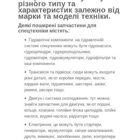
різного типу та
характеристик залежно від
марки та моделі техніки.
Деякі поширені запчастини для
спецтехніки містять:
Гідравлічні компоненти: на гідравлічній
системі спецтехніки можуть бути гідронасоси,
гідроциліндри, гідророзподільники,
гідромотори, гідроакумулятори, гідрофільтри та
інші компоненти.
Трансмісія та підвіска: сюди можуть входити
різні деталі, як-от коробки передач, мости,
кардані вали, підшипники, шестерні, шківи,
ремені, ресори тощо.
Двигун і система охолодження: тут можна
знайти запчастини для двигуна, як-от поршні,
кільця, клапани, головки блока циліндрів, олійні
насоси, водяні насоси, радіатори тощо.
Електрична: це можуть бути стартери,
генератори, акумулятори, свічки запалювання,
дроти, вимикачі, запобіжники, реле, контролери