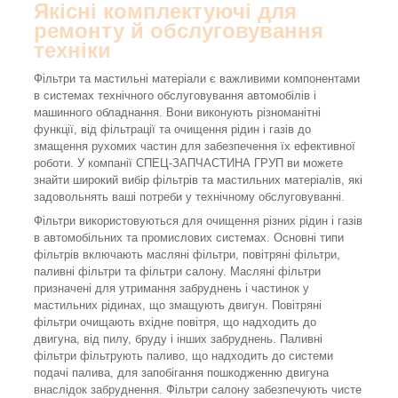
Якісні комплектуючі для
ремонту й обслуговування
техніки
Фільтри та мастильні матеріали є важливими компонентами
в системах технічного обслуговування автомобілів і
машинного обладнання. Вони виконують різноманітні
функції, від фільтрації та очищення рідин і газів до
змащення рухомих частин для забезпечення їх ефективної
роботи. У компанії СПЕЦ-ЗАПЧАСТИНА ГРУП ви можете
знайти широкий вибір фільтрів та мастильних матеріалів, які
задовольнять ваші потреби у технічному обслуговуванні.
Фільтри використовуються для очищення різних рідин і газів
в автомобільних та промислових системах. Основні типи
фільтрів включають масляні фільтри, повітряні фільтри,
паливні фільтри та фільтри салону. Масляні фільтри
призначені для утримання забруднень і частинок у
мастильних рідинах, що змащують двигун. Повітряні
фільтри очищають вхідне повітря, що надходить до
двигуна, від пилу, бруду і інших забруднень. Паливні
фільтри фільтрують паливо, що надходить до системи
подачі палива, для запобігання пошкодженню двигуна
внаслідок забруднення. Фільтри салону забезпечують чисте