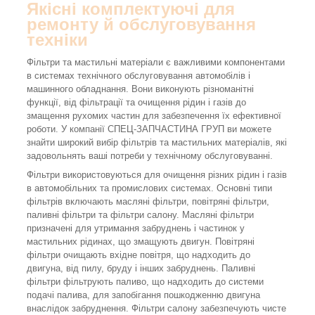
Якісні комплектуючі для
ремонту й обслуговування
техніки
Фільтри та мастильні матеріали є важливими компонентами
в системах технічного обслуговування автомобілів і
машинного обладнання. Вони виконують різноманітні
функції, від фільтрації та очищення рідин і газів до
змащення рухомих частин для забезпечення їх ефективної
роботи. У компанії СПЕЦ-ЗАПЧАСТИНА ГРУП ви можете
знайти широкий вибір фільтрів та мастильних матеріалів, які
задовольнять ваші потреби у технічному обслуговуванні.
Фільтри використовуються для очищення різних рідин і газів
в автомобільних та промислових системах. Основні типи
фільтрів включають масляні фільтри, повітряні фільтри,
паливні фільтри та фільтри салону. Масляні фільтри
призначені для утримання забруднень і частинок у
мастильних рідинах, що змащують двигун. Повітряні
фільтри очищають вхідне повітря, що надходить до
двигуна, від пилу, бруду і інших забруднень. Паливні
фільтри фільтрують паливо, що надходить до системи
подачі палива, для запобігання пошкодженню двигуна
внаслідок забруднення. Фільтри салону забезпечують чисте