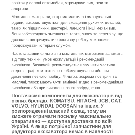
повітря у салоні автомобіля, утримуючи пил, гази та
алергени.
Мастильні матеріали, зокрема мастила і змащувальні
рідини, використовуються для змащення рухомих деталей,
таких як підшипники, шестерні, ланцюги і інші механізми.
Вони забезпечують зменшення тертя, зносу та перегріву, що
дозволяє підтримувати ефективну роботу механізмів і
продовжувати їх термін служби.
Частота заміни фільтрів та мастильних матеріалів залежить
від типу техніки, умов експлуатації і рекомендацій
виробника. Зазвичай, рекомендується заміняти мастила
згідно з графіком технічного обслуговування або при
досягненні певного пробігу. Фільтри, зокрема повітряні та
масляні, також мають бути замінені згідно з рекомендаціями
виробника або при виявленні ознак забруднення.
Постачаємо компоненти для екскаваторів від
різних брендів: KOMATSU, HITACHI, JCB, CAT,
VOLVO, HYUNDAI, DOOSAN та інших. У
розпорядженні власний склад, тому ви
зможете отримати посилку максимально
оперативно — доступна доставка по всій
Україні. А якщо потрібної запчастини для
редуктора екскаватора немає в наявності —