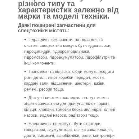
різного типу та
характеристик залежно від
марки та моделі техніки.
Деякі поширені запчастини для
спецтехніки містять:
Гідравлічні компоненти: на гідравлічній
системі спецтехніки можуть бути гідронасоси,
гідроциліндри, гідророзподільники,
гідромотори, гідроакумулятори, гідрофільтри та
інші компоненти.
Трансмісія та підвіска: сюди можуть входити
різні деталі, як-от коробки передач, мости,
кардані вали, підшипники, шестерні, шківи,
ремені, ресори тощо.
Двигун і система охолодження: тут можна
знайти запчастини для двигуна, як-от поршні,
кільця, клапани, головки блока циліндрів, олійні
насоси, водяні насоси, радіатори тощо.
Електрична: це можуть бути стартери,
генератори, акумулятори, свічки запалювання,
дроти, вимикачі, запобіжники, реле, контролери