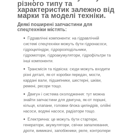
різного типу та
характеристик залежно від
марки та моделі техніки.
Деякі поширені запчастини для
спецтехніки містять:
Гідравлічні компоненти: на гідравлічній
системі спецтехніки можуть бути гідронасоси,
гідроциліндри, гідророзподільники,
гідромотори, гідроакумулятори, гідрофільтри та
інші компоненти.
Трансмісія та підвіска: сюди можуть входити
різні деталі, як-от коробки передач, мости,
кардані вали, підшипники, шестерні, шківи,
ремені, ресори тощо.
Двигун і система охолодження: тут можна
знайти запчастини для двигуна, як-от поршні,
кільця, клапани, головки блока циліндрів, олійні
насоси, водяні насоси, радіатори тощо.
Електрична: це можуть бути стартери,
генератори, акумулятори, свічки запалювання,
дроти, вимикачі, запобіжники, реле, контролери