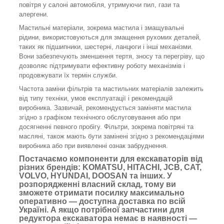
повітря у салоні автомобіля, утримуючи пил, гази та
алергени.
Мастильні матеріали, зокрема мастила і змащувальні
рідини, використовуються для змащення рухомих деталей,
таких як підшипники, шестерні, ланцюги і інші механізми.
Вони забезпечують зменшення тертя, зносу та перегріву, що
дозволяє підтримувати ефективну роботу механізмів і
продовжувати їх термін служби.
Частота заміни фільтрів та мастильних матеріалів залежить
від типу техніки, умов експлуатації і рекомендацій
виробника. Зазвичай, рекомендується заміняти мастила
згідно з графіком технічного обслуговування або при
досягненні певного пробігу. Фільтри, зокрема повітряні та
масляні, також мають бути замінені згідно з рекомендаціями
виробника або при виявленні ознак забруднення.
Постачаємо компоненти для екскаваторів від
різних брендів: KOMATSU, HITACHI, JCB, CAT,
VOLVO, HYUNDAI, DOOSAN та інших. У
розпорядженні власний склад, тому ви
зможете отримати посилку максимально
оперативно — доступна доставка по всій
Україні. А якщо потрібної запчастини для
редуктора екскаватора немає в наявності —