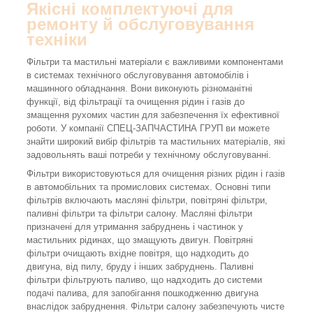
Якісні комплектуючі для
ремонту й обслуговування
техніки
Фільтри та мастильні матеріали є важливими компонентами
в системах технічного обслуговування автомобілів і
машинного обладнання. Вони виконують різноманітні
функції, від фільтрації та очищення рідин і газів до
змащення рухомих частин для забезпечення їх ефективної
роботи. У компанії СПЕЦ-ЗАПЧАСТИНА ГРУП ви можете
знайти широкий вибір фільтрів та мастильних матеріалів, які
задовольнять ваші потреби у технічному обслуговуванні.
Фільтри використовуються для очищення різних рідин і газів
в автомобільних та промислових системах. Основні типи
фільтрів включають масляні фільтри, повітряні фільтри,
паливні фільтри та фільтри салону. Масляні фільтри
призначені для утримання забруднень і частинок у
мастильних рідинах, що змащують двигун. Повітряні
фільтри очищають вхідне повітря, що надходить до
двигуна, від пилу, бруду і інших забруднень. Паливні
фільтри фільтрують паливо, що надходить до системи
подачі палива, для запобігання пошкодженню двигуна
внаслідок забруднення. Фільтри салону забезпечують чисте