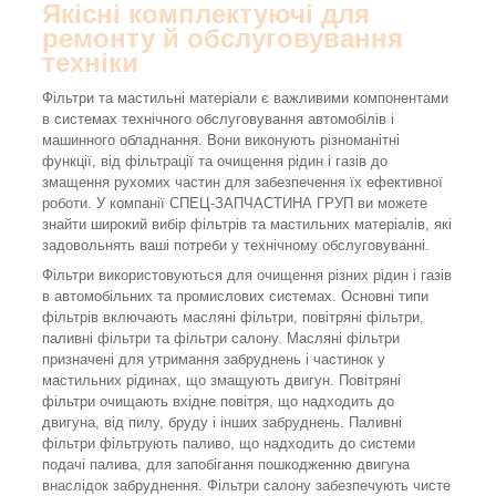
Якісні комплектуючі для
ремонту й обслуговування
техніки
Фільтри та мастильні матеріали є важливими компонентами
в системах технічного обслуговування автомобілів і
машинного обладнання. Вони виконують різноманітні
функції, від фільтрації та очищення рідин і газів до
змащення рухомих частин для забезпечення їх ефективної
роботи. У компанії СПЕЦ-ЗАПЧАСТИНА ГРУП ви можете
знайти широкий вибір фільтрів та мастильних матеріалів, які
задовольнять ваші потреби у технічному обслуговуванні.
Фільтри використовуються для очищення різних рідин і газів
в автомобільних та промислових системах. Основні типи
фільтрів включають масляні фільтри, повітряні фільтри,
паливні фільтри та фільтри салону. Масляні фільтри
призначені для утримання забруднень і частинок у
мастильних рідинах, що змащують двигун. Повітряні
фільтри очищають вхідне повітря, що надходить до
двигуна, від пилу, бруду і інших забруднень. Паливні
фільтри фільтрують паливо, що надходить до системи
подачі палива, для запобігання пошкодженню двигуна
внаслідок забруднення. Фільтри салону забезпечують чисте