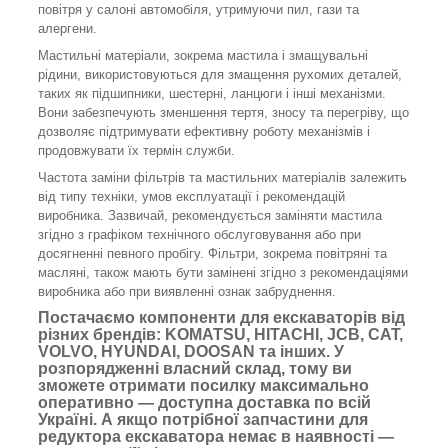
повітря у салоні автомобіля, утримуючи пил, гази та
алергени.
Мастильні матеріали, зокрема мастила і змащувальні
рідини, використовуються для змащення рухомих деталей,
таких як підшипники, шестерні, ланцюги і інші механізми.
Вони забезпечують зменшення тертя, зносу та перегріву, що
дозволяє підтримувати ефективну роботу механізмів і
продовжувати їх термін служби.
Частота заміни фільтрів та мастильних матеріалів залежить
від типу техніки, умов експлуатації і рекомендацій
виробника. Зазвичай, рекомендується заміняти мастила
згідно з графіком технічного обслуговування або при
досягненні певного пробігу. Фільтри, зокрема повітряні та
масляні, також мають бути замінені згідно з рекомендаціями
виробника або при виявленні ознак забруднення.
Постачаємо компоненти для екскаваторів від
різних брендів: KOMATSU, HITACHI, JCB, CAT,
VOLVO, HYUNDAI, DOOSAN та інших. У
розпорядженні власний склад, тому ви
зможете отримати посилку максимально
оперативно — доступна доставка по всій
Україні. А якщо потрібної запчастини для
редуктора екскаватора немає в наявності —