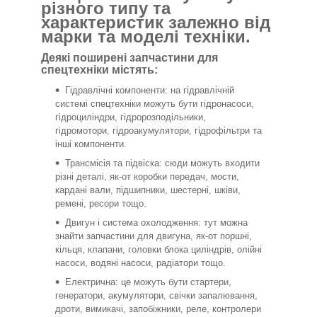
різного типу та
характеристик залежно від
марки та моделі техніки.
Деякі поширені запчастини для
спецтехніки містять:
Гідравлічні компоненти: на гідравлічній
системі спецтехніки можуть бути гідронасоси,
гідроциліндри, гідророзподільники,
гідромотори, гідроакумулятори, гідрофільтри та
інші компоненти.
Трансмісія та підвіска: сюди можуть входити
різні деталі, як-от коробки передач, мости,
кардані вали, підшипники, шестерні, шківи,
ремені, ресори тощо.
Двигун і система охолодження: тут можна
знайти запчастини для двигуна, як-от поршні,
кільця, клапани, головки блока циліндрів, олійні
насоси, водяні насоси, радіатори тощо.
Електрична: це можуть бути стартери,
генератори, акумулятори, свічки запалювання,
дроти, вимикачі, запобіжники, реле, контролери