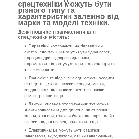
спецтехніки можуть бути
різного типу та
характеристик залежно від
марки та моделі техніки.
Деякі поширені запчастини для
спецтехніки містять:
Гідравлічні компоненти: на гідравлічній
системі спецтехніки можуть бути гідронасоси,
гідроциліндри, гідророзподільники,
гідромотори, гідроакумулятори, гідрофільтри та
інші компоненти.
Трансмісія та підвіска: сюди можуть входити
різні деталі, як-от коробки передач, мости,
кардані вали, підшипники, шестерні, шківи,
ремені, ресори тощо.
Двигун і система охолодження: тут можна
знайти запчастини для двигуна, як-от поршні,
кільця, клапани, головки блока циліндрів, олійні
насоси, водяні насоси, радіатори тощо.
Електрична: це можуть бути стартери,
генератори, акумулятори, свічки запалювання,