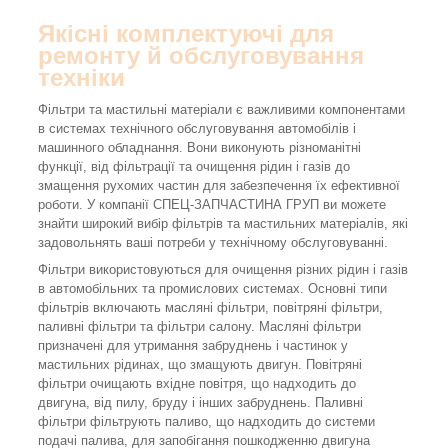
Якісні комплектуючі для
ремонту й обслуговування
техніки
Фільтри та мастильні матеріали є важливими компонентами
в системах технічного обслуговування автомобілів і
машинного обладнання. Вони виконують різноманітні
функції, від фільтрації та очищення рідин і газів до
змащення рухомих частин для забезпечення їх ефективної
роботи. У компанії СПЕЦ-ЗАПЧАСТИНА ГРУП ви можете
знайти широкий вибір фільтрів та мастильних матеріалів, які
задовольнять ваші потреби у технічному обслуговуванні.
Фільтри використовуються для очищення різних рідин і газів
в автомобільних та промислових системах. Основні типи
фільтрів включають масляні фільтри, повітряні фільтри,
паливні фільтри та фільтри салону. Масляні фільтри
призначені для утримання забруднень і частинок у
мастильних рідинах, що змащують двигун. Повітряні
фільтри очищають вхідне повітря, що надходить до
двигуна, від пилу, бруду і інших забруднень. Паливні
фільтри фільтрують паливо, що надходить до системи
подачі палива, для запобігання пошкодженню двигуна