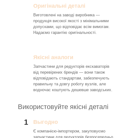
Оригінальні деталі
Виготовлені на заводі виробника —
продукція високої якості з мінімальними
допусками, що відповідає всім вимогам.
Надаємо гарантію оригінальності.
Якісні аналоги
Запчастини для редукторів екскаваторів
від перевірених брендів — вони також
відповідають стандартам, забезпечують
правильну та довгу роботу вузлів, але
водночас коштують дешевше заводських.
Використовуйте якісні деталі
1
Выгодно
Є компанією-імпортером, закуповуємо
запчастини для редукторів безпосередньо