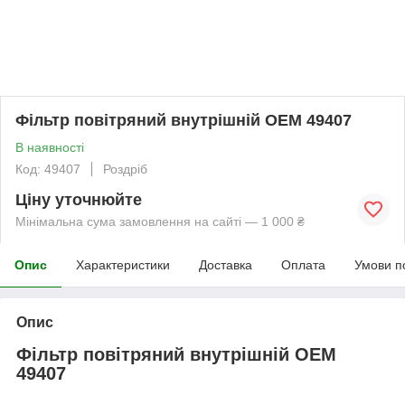
Фільтр повітряний внутрішній OEM 49407
В наявності
Код: 49407
Роздріб
Ціну уточнюйте
Мінімальна сума замовлення на сайті — 1 000 ₴
Опис
Характеристики
Доставка
Оплата
Умови п
Опис
Фільтр повітряний внутрішній OEM
49407