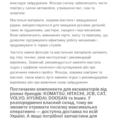
внаслідок забруднення. Фільтри салону забезпечують чисте
повітря у салоні автомобіля, утримуючи пил, гази та
алергени.
Мастильні матеріали, зокрема мастила і змащувальні
рідини, використовуються для змащення рухомих деталей,
таких як підшипники, шестерні, ланцюги і інші механізми.
Вони забезпечують зменшення тертя, зносу та перегріву, що
дозволяє підтримувати ефективну роботу механізмів і
продовжувати їх термін служби.
Частота заміни фільтрів та мастильних матеріалів залежить
від типу техніки, умов експлуатації і рекомендацій
виробника. Зазвичай, рекомендується заміняти мастила
згідно з графіком технічного обслуговування або при
досягненні певного пробігу. Фільтри, зокрема повітряні та
масляні, також мають бути замінені згідно з рекомендаціями
виробника або при виявленні ознак забруднення.
Постачаємо компоненти для екскаваторів від
різних брендів: KOMATSU, HITACHI, JCB, CAT,
VOLVO, HYUNDAI, DOOSAN та інших. У
розпорядженні власний склад, тому ви
зможете отримати посилку максимально
оперативно — доступна доставка по всій
Україні. А якщо потрібної запчастини для