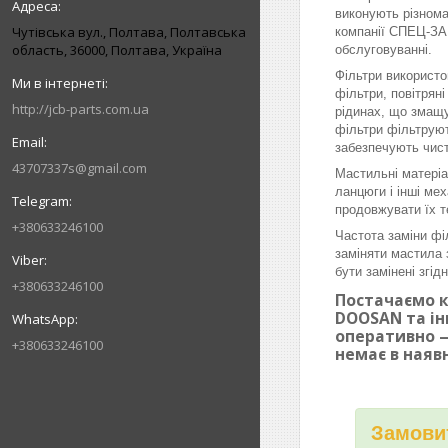
виконують різнома
Чутівська вул., Полтава, Полтавська
компанії СПЕЦ-ЗАП
область, 36000, Полтава, Україна
обслуговуванні.
Фільтри використо
фільтри, повітрян
http://jcb-parts.com.ua
рідинах, що змащу
фільтри фільтруют
забезпечують чист
43707337s@gmail.com
Мастильні матеріа
ланцюги і інші ме
продовжувати їх т
+380633246100
Частота заміни фі
заміняти мастила 
бути замінені згі
+380633246100
Постачаємо к
DOOSAN та ін
оперативно —
+380633246100
немає в наяв
Замовит