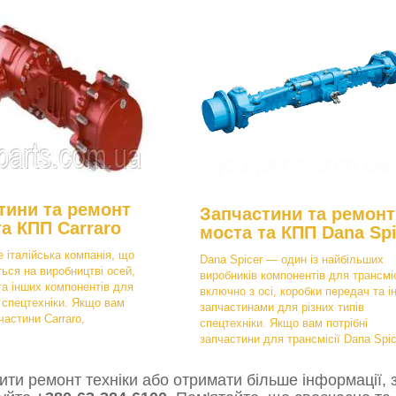
тини та ремонт
Запчастини та ремонт
та КПП Carraro
моста та КПП Dana Spi
е італійська компанія, що
Dana Spicer — один із найбільших
ться на виробництві осей,
виробників компонентів для трансміс
та інших компонентів для
включно з осі, коробки передач та і
в спецтехніки. Якщо вам
запчастинами для різних типів
частини Carraro,
спецтехніки. Якщо вам потрібні
запчастини для трансмісії Dana Spic
ти ремонт техніки або отримати більше інформації, з