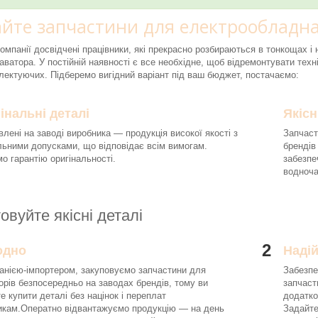
йте запчастини для електрообладна
компанії досвідчені працівники, які прекрасно розбираються в тонкощах 
аватора. У постійній наявності є все необхідне, щоб відремонтувати техні
ектуючих. Підберемо вигідний варіант під ваш бюджет, постачаємо:
інальні деталі
Якісн
влені на заводі виробника — продукція високої якості з
Запчаст
льними допусками, що відповідає всім вимогам.
брендів
о гарантію оригінальності.
забезпе
водноч
овуйте якісні деталі
2
одно
Наді
анією-імпортером, закуповуємо запчастини для
Забезпе
орів безпосередньо на заводах брендів, тому ви
запчаст
е купити деталі без націнок і переплат
додатко
икам.Оператно відвантажуємо продукцію — на день
Задайте