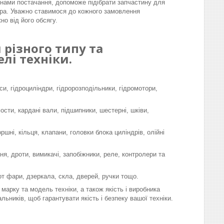
інами постачання, допоможе підібрати запчастину для
ра. Уважно ставимося до кожного замовлення
но від його обсягу.
різного типу та
лі техніки.
си, гідроциліндри, гідророзподільники, гідромотори,
мости, кардані вали, підшипники, шестерні, шківи,
шні, кільця, клапани, головки блока циліндрів, олійні
я, дроти, вимикачі, запобіжники, реле, контролери та
-от фари, дзеркала, скла, дверей, ручки тощо.
марку та модель техніки, а також якість і виробника
льників, щоб гарантувати якість і безпеку вашої техніки.