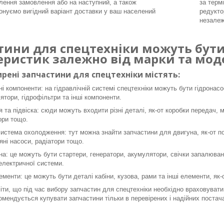
ення замовлення або на наступний, а також
за терм
онуємо вигідний варіант доставки у ваш населений
редукто
незалеж
тини для спецтехніки можуть бути 
еристик залежно від марки та моде
рені запчастини для спецтехніки містять:
ні компоненти: на гідравлічній системі спецтехніки можуть бути гідронасо
ятори, гідрофільтри та інші компоненти.
я та підвіска: сюди можуть входити різні деталі, як-от коробки передач, 
ори тощо.
система охолодження: тут можна знайти запчастини для двигуна, як-от пор
яні насоси, радіатори тощо.
а: це можуть бути стартери, генератори, акумулятори, свічки запалюванн
 електричної системи.
ементи: це можуть бути деталі кабіни, кузова, рами та інші елементи, як
ти, що під час вибору запчастин для спецтехніки необхідно враховувати 
омендується купувати запчастини тільки в перевірених і надійних постача