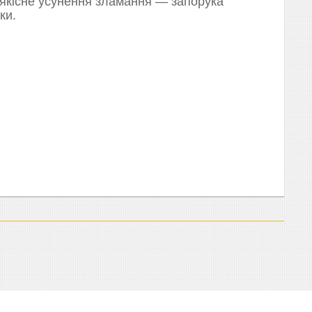
 якісне усунення зламання — запорука
ки.