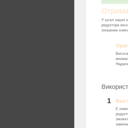
Отрима
У штаті нашої 
редуктора екск
зношених компл
Ориг
Вигото
мініма
Надаєм
Використ
1
Выг
Є комп
редукт
зможет
замінн