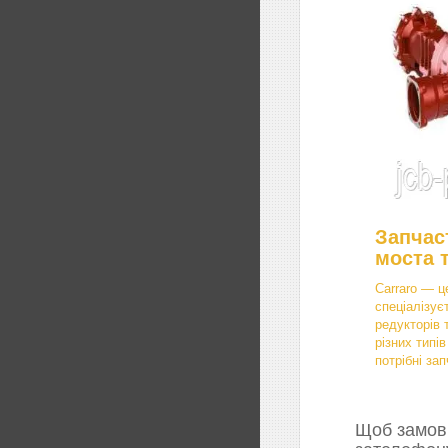
Запчас
моста 
Carraro — ц
спеціалізує
редукторів 
різних типі
потрібні зап
Щоб замови