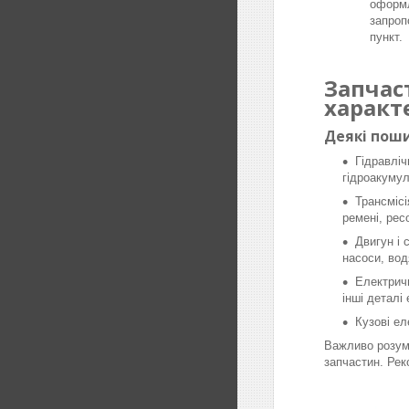
оформл
запроп
пункт.
Запчас
характ
Деякі поши
Гідравліч
гідроакумул
Трансмісі
ремені, рес
Двигун і 
насоси, вод
Електричн
інші деталі
Кузові ел
Важливо розумі
запчастин. Рек