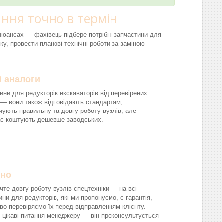
ння точно в термін
і нюансах — фахівець підбере потрібні запчастини для
ку, провести планові технічні роботи за заміною
і аналоги
ини для редукторів екскаваторів від перевірених
 — вони також відповідають стандартам,
чують правильну та довгу роботу вузлів, але
ас коштують дешевше заводських.
йно
чте довгу роботу вузлів спецтехніки — на всі
ини для редукторів, які ми пропонуємо, є гарантія,
во перевіряємо їх перед відправленням клієнту.
 цікаві питання менеджеру — він проконсультується