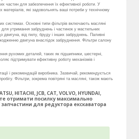
омих частин для забезпечення їх ефективної роботи. У
матеріалів, які задовольнять ваші потреби у технічному
вих системах. Основні типи фільтрів включають масляні
ні для утримання забруднень і частинок у мастильних
 двигуна, від пилу, бруду і інших забруднень. Паливні
шкодженню двигуна внаслідок забруднення. Фільтри салону
ння рухомих деталей, таких як підшипники, шестерні,
воляє підтримувати ефективну роботу механізмів і
тації і рекомендацій виробника. Зазвичай, рекомендується
робігу. Фільтри, зокрема повітряні та масляні, також мають
SU, HITACHI, JCB, CAT, VOLVO, HYUNDAI,
ете отримати посилку максимально
ої запчастини для редуктора екскаватора