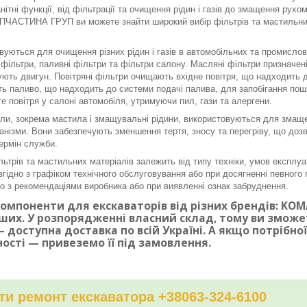
нітні функції, від фільтрації та очищення рідин і газів до змащення рух
ЧАСТИНА ГРУП ви можете знайти широкий вибір фільтрів та мастильних 
вуються для очищення різних рідин і газів в автомобільних та промисло
і фільтри, паливні фільтри та фільтри салону. Масляні фільтри призначе
ють двигун. Повітряні фільтри очищають вхідне повітря, що надходить до
ь паливо, що надходить до системи подачі палива, для запобігання по
е повітря у салоні автомобіля, утримуючи пил, гази та алергени.
ли, зокрема мастила і змащувальні рідини, використовуються для змаще
ханізми. Вони забезпечують зменшення тертя, зносу та перегріву, що доз
ермін служби.
льтрів та мастильних матеріалів залежить від типу техніки, умов експлуа
згідно з графіком технічного обслуговування або при досягненні певного п
дно з рекомендаціями виробника або при виявленні ознак забруднення.
омпоненти для екскаваторів від різних брендів: KOMAT
ших. У розпорядженні власний склад, тому ви змож
 доступна доставка по всій Україні. А якщо потрібн
ності — привеземо її під замовлення.
и ремонт екскаватора +38063-324-6100