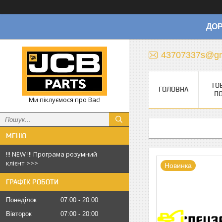
ДОР
43707337s@gm
ТО
ГОЛОВНА
П
Ми піклуємося про Вас!
!!! NEW !!! Програма розумний
клієнт >>>
Новинка
ГРАФІК РОБОТИ
Понеділок
07:00
20:00
Вівторок
07:00
20:00