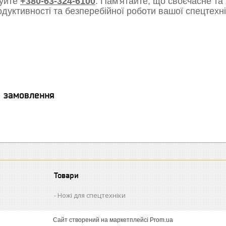
уйте
+380-63-324-6100
. Пам'ятайте, що своєчасне та
одуктивності та безперебійної роботи вашої спецтехні
я замовлення
Товари
Ножі для спецтехніки
Сайт створений на маркетплейсі
Prom.ua