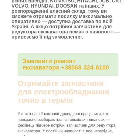
різних брендів: KOMATSU, HITACHI, JCB, CAT,
VOLVO, HYUNDAI, DOOSAN та інших. У
розпорядженні власний склад, тому ви
зможете отримати посилку максимально
оперативно — доступна доставка по всій
Україні. А якщо потрібної запчастини для
редуктора екскаватора немає в наявності —
привеземо її під замовлення.
Замовити ремонт
екскаватора +38063-324-6100
Отримайте запчастини
для електрообладнання
точно в термін
У штаті нашої компанії досвідчені працівники, які
прекрасно розбираються в тонкощах і нюансах —
фахівець підбере потрібні запчастини для редуктора
екскаватора. У постійній наявності є все необхідне,