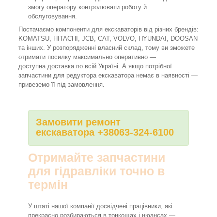
змогу оператору контролювати роботу й
обслуговування.
Постачаємо компоненти для екскаваторів від різних брендів:
KOMATSU, HITACHI, JCB, CAT, VOLVO, HYUNDAI, DOOSAN
та інших. У розпорядженні власний склад, тому ви зможете
отримати посилку максимально оперативно —
доступна доставка по всій Україні. А якщо потрібної
запчастини для редуктора екскаватора немає в наявності —
привеземо її під замовлення.
Замовити ремонт
екскаватора +38063-324-6100
Отримайте запчастини
для гідравліки точно в
термін
У штаті нашої компанії досвідчені працівники, які
прекрасно розбираються в тонкощах і нюансах —