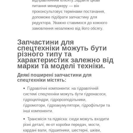
відправленням клієнту.Задайте цікаві
питання менеджеру — він
проконсультовує термінами постачання,
допоможе підібрати запчастину для
редуктора. Уважно ставимося до кожного
замовлення незалежно від його обсягу.
Запчастини для
спецтехніки можуть бути
різного типу та
характеристик залежно від
марки та моделі техніки.
Деякі поширені запчастини для
спецтехніки містять:
Гідравлічні компоненти: на гідравлічній
системі спецтехніки можуть бути гідронасоси,
гідроциліндри, гідророзподільники,
гідромотори, гідроакумулятори, гідрофільтри та
інші компоненти.
Трансмісія та підвіска: сюди можуть входити
різні деталі, як-от коробки передач, мости,
кардані вали, підшипники, шестерні, шківи,