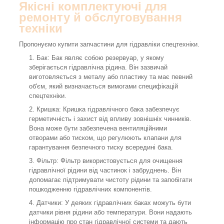
Якісні комплектуючі для
ремонту й обслуговування
техніки
Пропонуємо купити запчастини для гідравліки спецтехніки.
Бак: Бак являє собою резервуар, у якому
зберігається гідравлічна рідина. Він зазвичай
виготовляється з металу або пластику та має певний
об'єм, який визначається вимогами специфікацій
спецтехніки.
Кришка: Кришка гідравлічного бака забезпечує
герметичність і захист від впливу зовнішніх чинників.
Вона може бути забезпечена вентиляційними
отворами або тиском, що регулюють клапани для
гарантування безпечного тиску всередині бака.
Фільтр: Фільтр використовується для очищення
гідравлічної рідини від частинок і забруднень. Він
допомагає підтримувати чистоту рідини та запобігати
пошкодженню гідравлічних компонентів.
Датчики: У деяких гідравлічних баках можуть бути
датчики рівня рідини або температури. Вони надають
інформацію про стан гідравлічної системи та дають