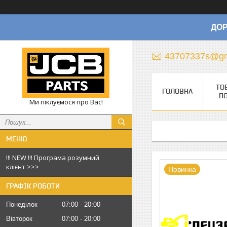
ДОР
43707337s@gm
ТО
ГОЛОВНА
П
Ми піклуємося про Вас!
!!! NEW !!! Програма розумний
клієнт >>>
Новинка
ГРАФІК РОБОТИ
Понеділок
07:00
20:00
Вівторок
07:00
20:00