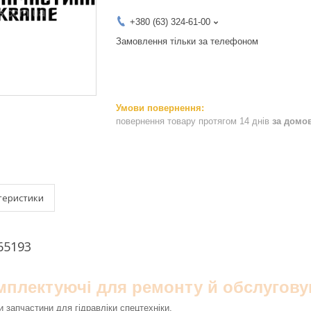
+380 (63) 324-61-00
Замовлення тільки за телефоном
повернення товару протягом 14 днів
за домо
теристики
65193
омплектуючі для ремонту й обслугову
 запчастини для гідравліки спецтехніки.