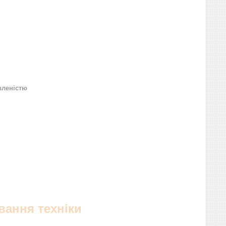
вленістю
вання техніки