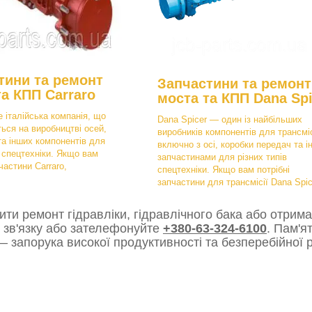
тини та ремонт
Запчастини та ремонт
та КПП Carraro
моста та КПП Dana Spi
е італійська компанія, що
Dana Spicer — один із найбільших
ться на виробництві осей,
виробників компонентів для трансміс
та інших компонентів для
включно з осі, коробки передач та і
в спецтехніки. Якщо вам
запчастинами для різних типів
частини Carraro,
спецтехніки. Якщо вам потрібні
запчастини для трансмісії Dana Spic
ти ремонт гідравліки, гідравлічного бака або отрима
 зв'язку або зателефонуйте
+380-63-324-6100
. Пам'я
 запорука високої продуктивності та безперебійної р