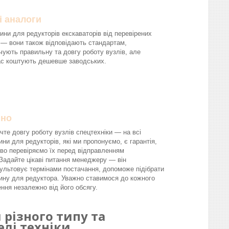
і аналоги
ини для редукторів екскаваторів від перевірених
 — вони також відповідають стандартам,
чують правильну та довгу роботу вузлів, але
ас коштують дешевше заводських.
йно
чте довгу роботу вузлів спецтехніки — на всі
ини для редукторів, які ми пропонуємо, є гарантія,
во перевіряємо їх перед відправленням
.Задайте цікаві питання менеджеру — він
ультовує термінами постачання, допоможе підібрати
ину для редуктора. Уважно ставимося до кожного
ння незалежно від його обсягу.
різного типу та
лі техніки.