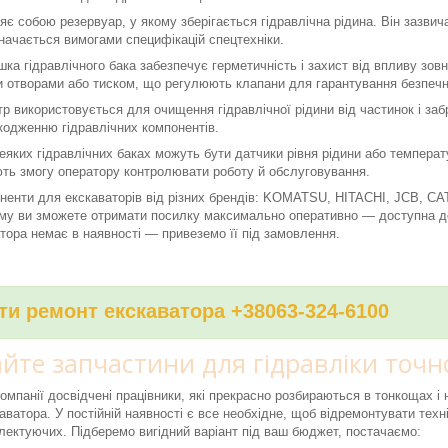
яє собою резервуар, у якому зберігається гідравлічна рідина. Він зазви
значається вимогами специфікацій спецтехніки.
ка гідравлічного бака забезпечує герметичність і захист від впливу зов
 отворами або тиском, що регулюють клапани для гарантування безпечно
тр використовується для очищення гідравлічної рідини від частинок і за
кодженню гідравлічних компонентів.
еяких гідравлічних баках можуть бути датчики рівня рідини або темпера
ть змогу оператору контролювати роботу й обслуговування.
ненти для екскаваторів від різних брендів: KOMATSU, HITACHI, JCB, C
му ви зможете отримати посилку максимально оперативно — доступна дос
тора немає в наявності — привеземо її під замовлення.
и ремонт екскаватора +38063-324-6100
те запчастини для гідравліки точно
компанії досвідчені працівники, які прекрасно розбираються в тонкощах 
аватора. У постійній наявності є все необхідне, щоб відремонтувати техні
ектуючих. Підберемо вигідний варіант під ваш бюджет, постачаємо: