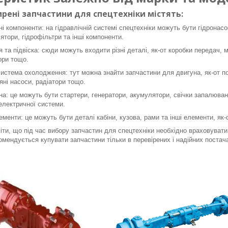
рені запчастини для спецтехніки містять:
ні компоненти: на гідравлічній системі спецтехніки можуть бути гідронасо
ятори, гідрофільтри та інші компоненти.
я та підвіска: сюди можуть входити різні деталі, як-от коробки передач, 
ори тощо.
система охолодження: тут можна знайти запчастини для двигуна, як-от пор
яні насоси, радіатори тощо.
а: це можуть бути стартери, генератори, акумулятори, свічки запалюванн
 електричної системи.
ементи: це можуть бути деталі кабіни, кузова, рами та інші елементи, як
ти, що під час вибору запчастин для спецтехніки необхідно враховувати 
омендується купувати запчастини тільки в перевірених і надійних постача