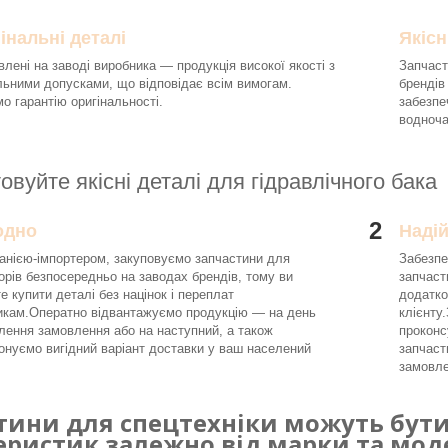
інальні деталі
Якісн
влені на заводі виробника — продукція високої якості з
Запчаст
льними допусками, що відповідає всім вимогам.
брендів
о гарантію оригінальності.
забезпе
водноч
овуйте якісні деталі для гідравлічного бака
2
одно
Наді
анією-імпортером, закуповуємо запчастини для
Забезпе
орів безпосередньо на заводах брендів, тому ви
запчаст
е купити деталі без націнок і переплат
додатко
икам.Оператно відвантажуємо продукцію — на день
клієнту
ення замовлення або на наступний, а також
проконс
онуємо вигідний варіант доставки у ваш населений
запчаст
замовле
тини для спецтехніки можуть бути 
еристик залежно від марки та моде