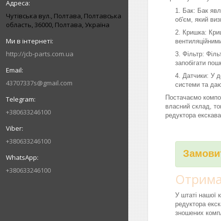
Бак: Бак явл
Чутівська вул., Полтава, Полтавська
об'єм, який ви
область, 36000, Полтава, Україна
Кришка: Криш
вентиляційними
http://jcb-parts.com.ua
Фільтр: Філь
запобігати пош
Датчики: У д
43707337s@gmail.com
системи та даю
Постачаємо компо
власний склад, то
+380633246100
редуктора екскава
+380633246100
Замовит
+380633246100
Отримай
У штаті нашої 
редуктора екск
зношених компл