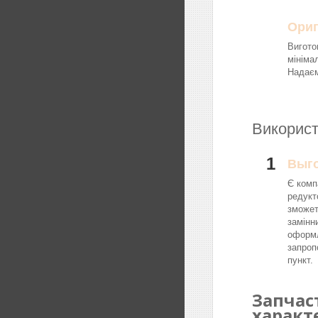
Ориг
Вигото
мініма
Надаєм
Використ
1
Выг
Є комп
редукт
зможет
замінн
оформл
запроп
пункт.
Запчас
характ