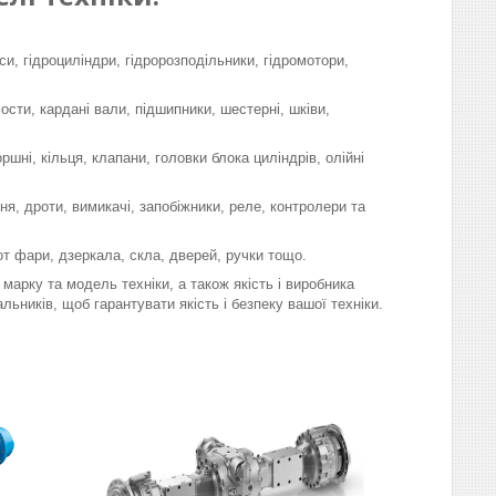
си, гідроциліндри, гідророзподільники, гідромотори,
мости, кардані вали, підшипники, шестерні, шківи,
шні, кільця, клапани, головки блока циліндрів, олійні
я, дроти, вимикачі, запобіжники, реле, контролери та
-от фари, дзеркала, скла, дверей, ручки тощо.
марку та модель техніки, а також якість і виробника
льників, щоб гарантувати якість і безпеку вашої техніки.