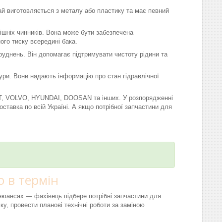
чай виготовляється з металу або пластику та має певний
нішніх чинників. Вона може бути забезпечена
го тиску всередині бака.
бруднень. Він допомагає підтримувати чистоту рідини та
тури. Вони надають інформацію про стан гідравлічної
AT, VOLVO, HYUNDAI, DOOSAN та інших. У розпорядженні
тавка по всій Україні. А якщо потрібної запчастини для
 в термін
і нюансах — фахівець підбере потрібні запчастини для
ку, провести планові технічні роботи за заміною