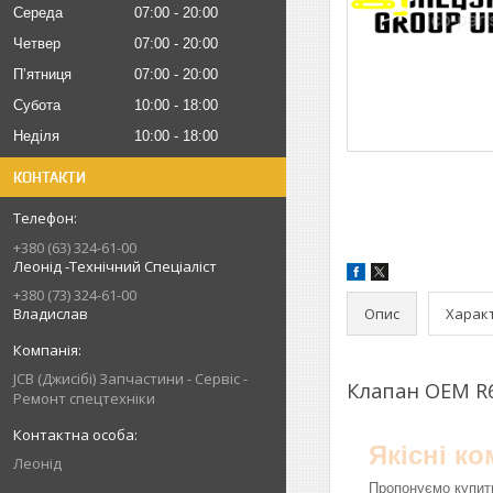
Середа
07:00
20:00
Четвер
07:00
20:00
Пʼятниця
07:00
20:00
Субота
10:00
18:00
Неділя
10:00
18:00
КОНТАКТИ
+380 (63) 324-61-00
Леонід -Технічний Спеціаліст
+380 (73) 324-61-00
Опис
Харак
Владислав
JCB (Джисібі) Запчастини - Сервіс -
Клапан OEM R
Ремонт спецтехніки
Якісні к
Леонід
Пропонуємо купити