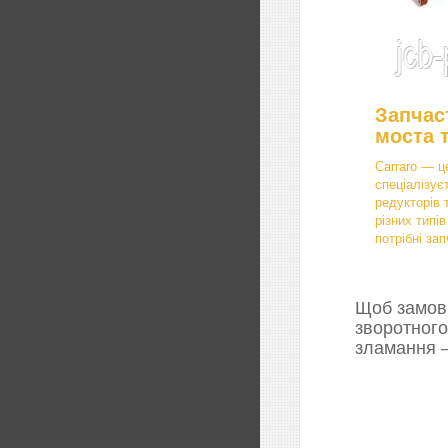
Запчас
моста 
Carraro — ц
спеціалізує
редукторів 
різних типі
потрібні зап
Щоб замови
зворотного
зламання —