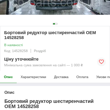
Бортовий редуктор шестиренчастий OEM
14528258
В наявності
Код: 14528258
Роздріб
Ціну уточнюйте
Мінімальна сума замовлення на сайті — 1 000 ₴
Опис
Характеристики
Доставка
Оплата
Умови п
Опис
Бортовий редуктор шестиренчастий
OEM 14528258