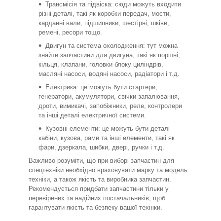
Трансмісія та підвіска: сюди можуть входити
різні деталі, такі як коробки передач, мости,
карданні вали, підшипники, шестірні, шківи,
ремені, ресори тощо.
Двигун та система охолодження: тут можна
знайти запчастини для двигуна, такі як поршні,
кільця, клапани, головки блоку циліндрів,
масляні насоси, водяні насоси, радіатори і т.д.
Електрика: це можуть бути стартери,
генератори, акумулятори, свічки запалювання,
дроти, вимикачі, запобіжники, реле, контролери
та інші деталі електричної системи.
Кузовні елементи: це можуть бути деталі
кабіни, кузова, рами та інші елементи, такі як
фари, дзеркала, шибки, двері, ручки і т.д.
Важливо розуміти, що при виборі запчастин для
спецтехніки необхідно враховувати марку та модель
техніки, а також якість та виробника запчастин.
Рекомендується придбати запчастини тільки у
перевірених та надійних постачальників, щоб
гарантувати якість та безпеку вашої техніки.