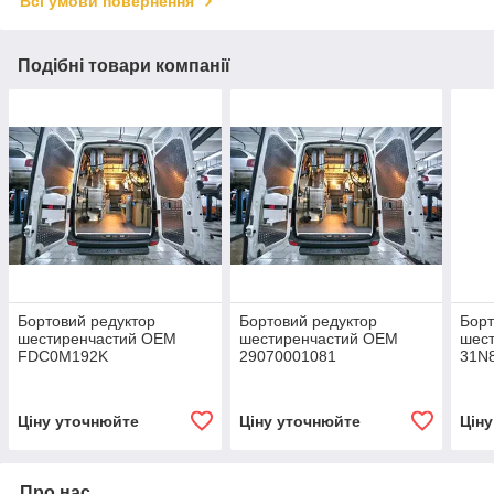
Всі умови повернення
Подібні товари компанії
Бортовий редуктор
Бортовий редуктор
Борт
шестиренчастий OEM
шестиренчастий OEM
шес
FDC0M192K
29070001081
31N
Ціну уточнюйте
Ціну уточнюйте
Цін
Про нас