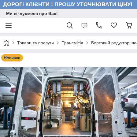
ДОРОГІ КЛІЄНТИ ! ПРОШУ УТОЧНЮВАТИ ЦІНУ!
Ми піклуємося про Вас!
Товари та послуги
Трансмісія
Бортовий редуктор ш
Новинка