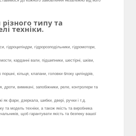
ставимося до кожного замовлення незалежно від його
різного типу та
лі техніки.
си, гідроциліндри, гідророзподільники, гідромотори,
 мости, карданні вали, підшипники, шестірні, шківи,
поршні, кільця, клапани, головки блоку циліндрів,
, дроти, вимикачі, запобіжники, реле, контролери та
і як фари, дзеркала, шибки, двері, ручки і т.д.
у та модель техніки, а також якість та виробника
чальників, щоб гарантувати якість та безпеку вашої