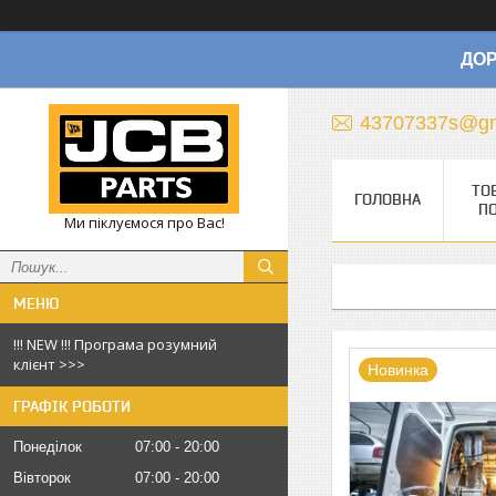
ДОР
43707337s@gm
ТО
ГОЛОВНА
П
Ми піклуємося про Вас!
!!! NEW !!! Програма розумний
клієнт >>>
Новинка
ГРАФІК РОБОТИ
Понеділок
07:00
20:00
Вівторок
07:00
20:00