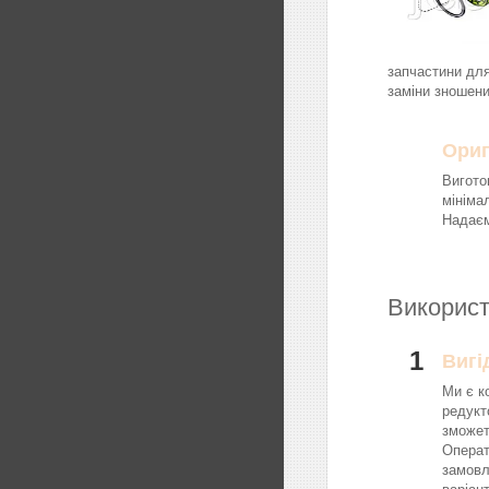
запчастини для
заміни зношени
Ориг
Вигото
мініма
Надаєм
Використ
1
Вигі
Ми є к
редукт
зможет
Операт
замовл