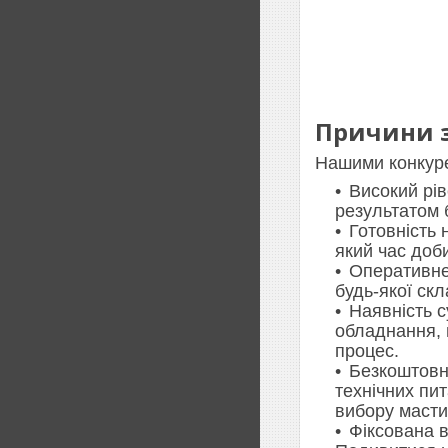
Причини з
Нашими конкуре
Високий рів
результатом 
Готовність 
який час доб
Оперативне
будь-якої скл
Наявність 
обладнання, 
процес.
Безкоштовн
технічних пи
вибору масти
Фіксована в