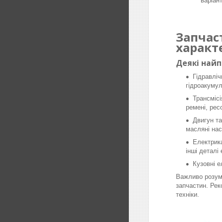
варіан
Запчас
характ
Деякі най
Гідравліч
гідроакумул
Трансмісі
ремені, рес
Двигун та
масляні нас
Електрика
інші деталі
Кузовні е
Важливо розумі
запчастин. Рек
техніки.