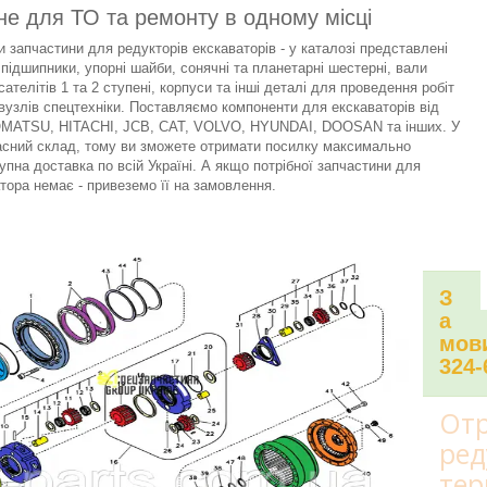
не для ТО та ремонту в одному місці
 запчастини для редукторів екскаваторів - у каталозі представлені
 підшипники, упорні шайби, сонячні та планетарні шестерні, вали
сателітів 1 та 2 ступені, корпуси та інші деталі для проведення робіт
вузлів спецтехніки. Поставляємо компоненти для екскаваторів від
KOMATSU, HITACHI, JCB, CAT, VOLVO, HYUNDAI, DOOSAN та інших. У
асний склад, тому ви зможете отримати посилку максимально
упна доставка по всій Україні. А якщо потрібної запчастини для
тора немає - привеземо її на замовлення.
З
а
мови
324-
Отр
ред
тер