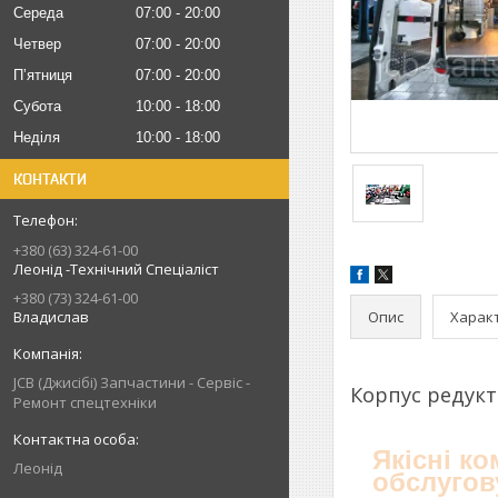
Середа
07:00
20:00
Четвер
07:00
20:00
Пʼятниця
07:00
20:00
Субота
10:00
18:00
Неділя
10:00
18:00
КОНТАКТИ
+380 (63) 324-61-00
Леонід -Технічний Спеціаліст
+380 (73) 324-61-00
Опис
Харак
Владислав
JCB (Джисібі) Запчастини - Сервіс -
Корпус редукт
Ремонт спецтехніки
Якісні к
Леонід
обслугов