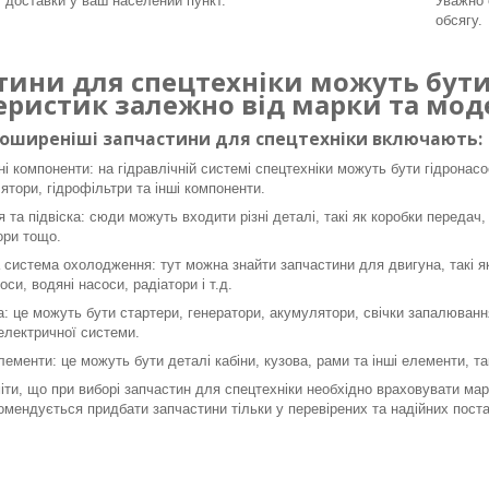
т доставки у ваш населений пункт.
Уважно 
обсягу.
тини для спецтехніки можуть бути 
еристик залежно від марки та моде
поширеніші запчастини для спецтехніки включають:
ні компоненти: на гідравлічній системі спецтехніки можуть бути гідронасо
ятори, гідрофільтри та інші компоненти.
я та підвіска: сюди можуть входити різні деталі, такі як коробки передач,
ори тощо.
 система охолодження: тут можна знайти запчастини для двигуна, такі як 
оси, водяні насоси, радіатори і т.д.
: це можуть бути стартери, генератори, акумулятори, свічки запалювання
 електричної системи.
лементи: це можуть бути деталі кабіни, кузова, рами та інші елементи, так
ти, що при виборі запчастин для спецтехніки необхідно враховувати марк
омендується придбати запчастини тільки у перевірених та надійних поста