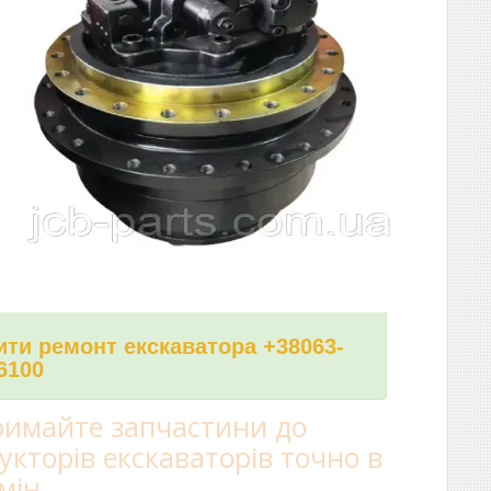
ти ремонт екскаватора +38063-
6100
имайте запчастини до
укторів екскаваторів точно в
мін