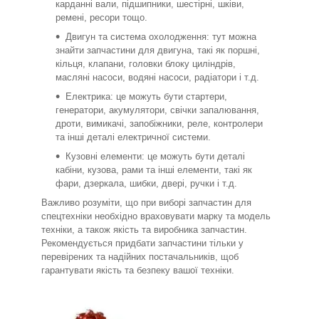
карданні вали, підшипники, шестірні, шківи,
ремені, ресори тощо.
Двигун та система охолодження: тут можна
знайти запчастини для двигуна, такі як поршні,
кільця, клапани, головки блоку циліндрів,
масляні насоси, водяні насоси, радіатори і т.д.
Електрика: це можуть бути стартери,
генератори, акумулятори, свічки запалювання,
дроти, вимикачі, запобіжники, реле, контролери
та інші деталі електричної системи.
Кузовні елементи: це можуть бути деталі
кабіни, кузова, рами та інші елементи, такі як
фари, дзеркала, шибки, двері, ручки і т.д.
Важливо розуміти, що при виборі запчастин для
спецтехніки необхідно враховувати марку та модель
техніки, а також якість та виробника запчастин.
Рекомендується придбати запчастини тільки у
перевірених та надійних постачальників, щоб
гарантувати якість та безпеку вашої техніки.