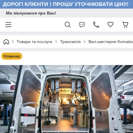
ДОРОГІ КЛІЄНТИ ! ПРОШУ УТОЧНЮВАТИ ЦІНУ!
Ми піклуємося про Вас!
Товари та послуги
Трансмісія
Вал-шестерня Komats
Новинка