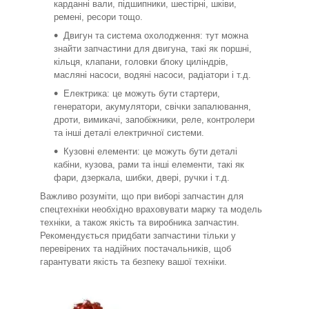
карданні вали, підшипники, шестірні, шківи,
ремені, ресори тощо.
Двигун та система охолодження: тут можна
знайти запчастини для двигуна, такі як поршні,
кільця, клапани, головки блоку циліндрів,
масляні насоси, водяні насоси, радіатори і т.д.
Електрика: це можуть бути стартери,
генератори, акумулятори, свічки запалювання,
дроти, вимикачі, запобіжники, реле, контролери
та інші деталі електричної системи.
Кузовні елементи: це можуть бути деталі
кабіни, кузова, рами та інші елементи, такі як
фари, дзеркала, шибки, двері, ручки і т.д.
Важливо розуміти, що при виборі запчастин для
спецтехніки необхідно враховувати марку та модель
техніки, а також якість та виробника запчастин.
Рекомендується придбати запчастини тільки у
перевірених та надійних постачальників, щоб
гарантувати якість та безпеку вашої техніки.