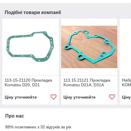
Подібні товари компанії
113-15-21120 Прокладка
113.15.21121 Прокладка
Набі
Komatsu D20, D21
Komatsu D21A, D31A
KOM
Ціну уточнюйте
Ціну уточнюйте
Цін
Про нас
88% позитивних з 32 відгуків за рік