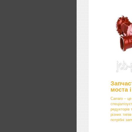
Запчас
моста і
Carraro – це
спеціалізує
редукторів 
різних типі
потрібні за