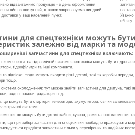
ивно відвантажимо продукцію - в день оформлення
запитан
ення або на наступний, а також запропонуємо вигідний
поставо
т доставки у ваш населений пункт.
Уважно 
обсягу.
тини для спецтехніки можуть бути 
еристик залежно від марки та моде
поширеніші запчастини для спецтехніки включають:
ні компоненти: на гідравлічній системі спецтехніки можуть бути гідронасо
ятори, гідрофільтри та інші компоненти.
я та підвіска: сюди можуть входити різні деталі, такі як коробки передач,
ори тощо.
 система охолодження: тут можна знайти запчастини для двигуна, такі як 
оси, водяні насоси, радіатори і т.д.
: це можуть бути стартери, генератори, акумулятори, свічки запалювання
 електричної системи.
лементи: це можуть бути деталі кабіни, кузова, рами та інші елементи, так
ти, що при виборі запчастин для спецтехніки необхідно враховувати марк
омендується придбати запчастини тільки у перевірених та надійних поста