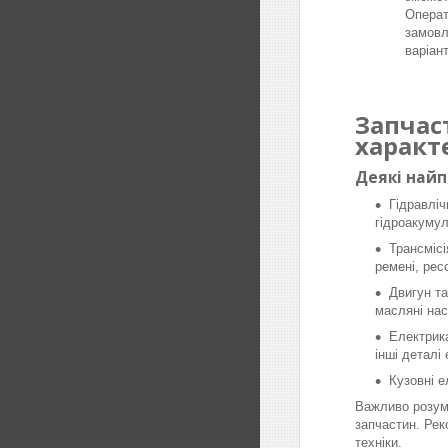
Операт
замовл
варіан
Запчас
характ
Деякі най
Гідравліч
гідроакумул
Трансмісі
ремені, рес
Двигун та
масляні нас
Електрика
інші деталі
Кузовні е
Важливо розумі
запчастин. Рек
техніки.