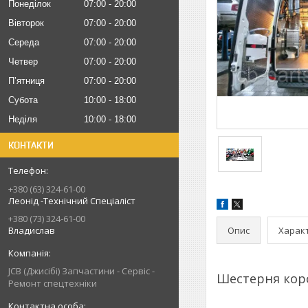
Понеділок
07:00
20:00
Вівторок
07:00
20:00
Середа
07:00
20:00
Четвер
07:00
20:00
Пʼятниця
07:00
20:00
Субота
10:00
18:00
Неділя
10:00
18:00
КОНТАКТИ
+380 (63) 324-61-00
Леонід -Технічний Спеціаліст
+380 (73) 324-61-00
Опис
Харак
Владислав
JCB (Джисібі) Запчастини - Сервіс -
Шестерня коро
Ремонт спецтехніки