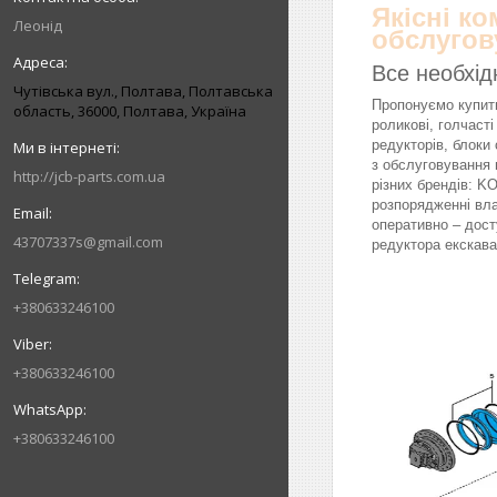
Якісні к
Леонід
обслугов
Все необхід
Чутівська вул., Полтава, Полтавська
Пропонуємо купити
область, 36000, Полтава, Україна
роликові, голчасті
редукторів, блоки 
з обслуговування 
http://jcb-parts.com.ua
різних брендів: 
розпорядженні вл
оперативно – дост
43707337s@gmail.com
редуктора екскава
+380633246100
+380633246100
+380633246100