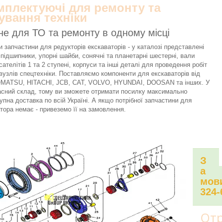
омплектуючі для ремонту та
ування техніки
не для ТО та ремонту в одному місці
 запчастини для редукторів екскаваторів - у каталозі представлені
 підшипники, упорні шайби, сонячні та планетарні шестерні, вали
сателітів 1 та 2 ступені, корпуси та інші деталі для проведення робіт
вузлів спецтехніки. Поставляємо компоненти для екскаваторів від
KOMATSU, HITACHI, JCB, CAT, VOLVO, HYUNDAI, DOOSAN та інших. У
асний склад, тому ви зможете отримати посилку максимально
упна доставка по всій Україні. А якщо потрібної запчастини для
тора немає - привеземо її на замовлення.
З
а
мови
324-
Отр