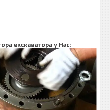
ра екскаватора у Нас: