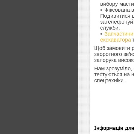
вибору масти
Фіксована в
Подивитися ц
зателефонуйт
служби.
Запчастини
екскаватора
Щоб замовити р
зворотного зв'
запорука високо
Нам зрозуміло, 
тестуються на н
спецтехніки.
Інформація дл