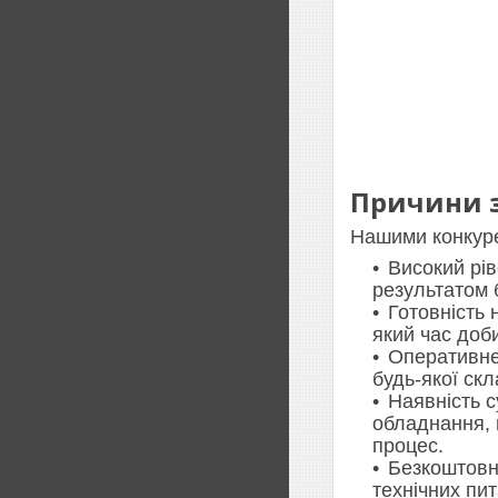
Причини з
Нашими конкуре
Високий рів
результатом 
Готовність 
який час доб
Оперативне
будь-якої скл
Наявність 
обладнання, 
процес.
Безкоштовн
технічних пи