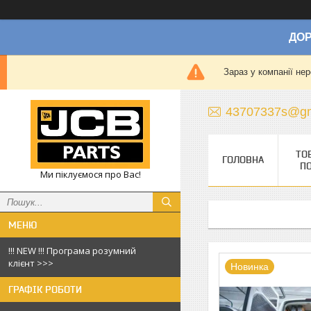
ДОР
Зараз у компанії не
43707337s@gm
ТО
ГОЛОВНА
П
Ми піклуємося про Вас!
!!! NEW !!! Програма розумний
клієнт >>>
Новинка
ГРАФІК РОБОТИ