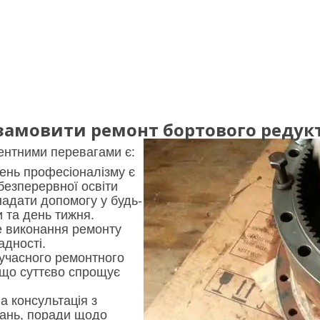
амовити ремонт бортового редукто
нтними перевагами є:
ень професіоналізму є
безперервної освіти
надати допомогу у будь-
и та день тижня.
 виконання ремонту
адності.
сучасного ремонтного
що суттєво спрощує
а консультація з
тань, поради щодо