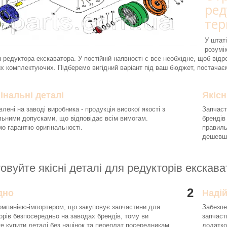
ред
тер
У штаті
розумі
 редуктора екскаватора. У постійній наявності є все необхідне, щоб відре
х комплектуючих. Підберемо вигідний варіант під ваш бюджет, постачає
інальні деталі
Якісн
влені на заводі виробника - продукція високої якості з
Запчаст
льними допусками, що відповідає всім вимогам.
брендів
о гарантію оригінальності.
правиль
дешевше
овуйте якісні деталі для редукторів екскав
2
дно
Наді
омпанією-імпортером, що закуповує запчастини для
Забезпе
орів безпосередньо на заводах брендів, тому ви
запчаст
е купити деталі без націнок та переплат посередникам.
додатко