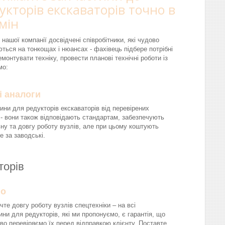
укторів екскаваторів точно в
мін
 нашої компанії досвідчені співробітники, які чудово
ються на тонкощах і нюансах - фахівець підбере потрібні
монтувати техніку, провести планові технічні роботи із
мо:
і аналоги
ини для редукторів екскаваторів від перевірених
 - вони також відповідають стандартам, забезпечують
ну та довгу роботу вузлів, але при цьому коштують
 за заводські.
аторів
йо
чте довгу роботу вузлів спецтехніки – на всі
ини для редукторів, які ми пропонуємо, є гарантія, що
во перевіряємо їх перед відправкою клієнту. Поставте