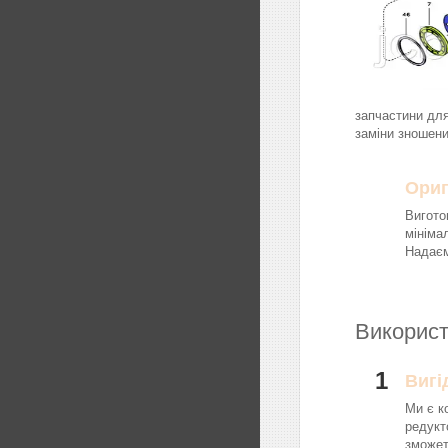
запчастини для
заміни зношени
Ориг
Вигото
мініма
Надаєм
Використ
1
Вигі
Ми є к
редукт
зможет