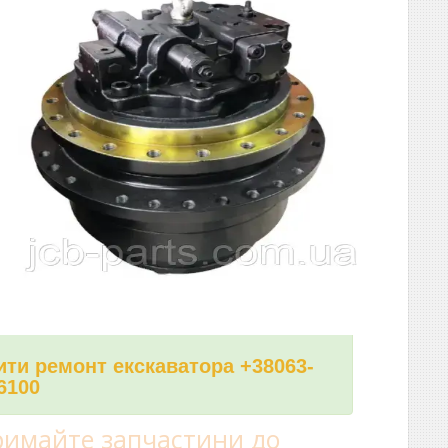
ти ремонт екскаватора +38063-
6100
имайте запчастини до