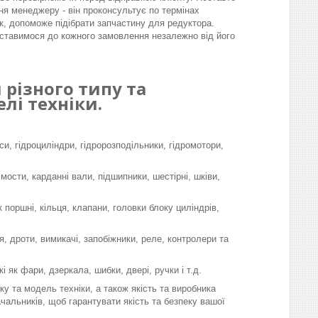
ня менеджеру - він проконсультує по термінах
к, допоможе підібрати запчастину для редуктора.
ставимося до кожного замовлення незалежно від його
різного типу та
лі техніки.
си, гідроциліндри, гідророзподільники, гідромотори,
 мости, карданні вали, підшипники, шестірні, шківи,
поршні, кільця, клапани, головки блоку циліндрів,
, дроти, вимикачі, запобіжники, реле, контролери та
і як фари, дзеркала, шибки, двері, ручки і т.д.
у та модель техніки, а також якість та виробника
чальників, щоб гарантувати якість та безпеку вашої