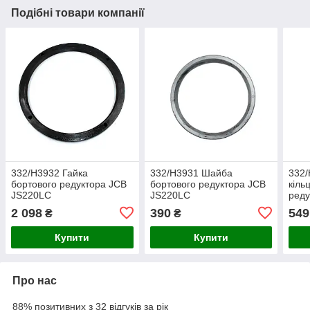
Подібні товари компанії
332/H3932 Гайка
332/H3931 Шайба
332/
бортового редуктора JCB
бортового редуктора JCB
кіль
JS220LC
JS220LC
реду
JCB
2 098
390
549
₴
₴
Купити
Купити
Про нас
88% позитивних з 32 відгуків за рік