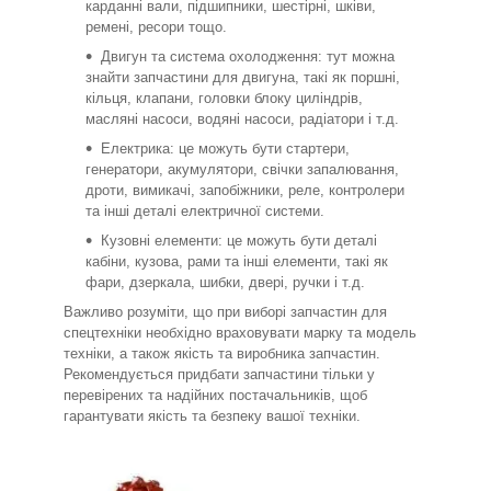
карданні вали, підшипники, шестірні, шківи,
ремені, ресори тощо.
Двигун та система охолодження: тут можна
знайти запчастини для двигуна, такі як поршні,
кільця, клапани, головки блоку циліндрів,
масляні насоси, водяні насоси, радіатори і т.д.
Електрика: це можуть бути стартери,
генератори, акумулятори, свічки запалювання,
дроти, вимикачі, запобіжники, реле, контролери
та інші деталі електричної системи.
Кузовні елементи: це можуть бути деталі
кабіни, кузова, рами та інші елементи, такі як
фари, дзеркала, шибки, двері, ручки і т.д.
Важливо розуміти, що при виборі запчастин для
спецтехніки необхідно враховувати марку та модель
техніки, а також якість та виробника запчастин.
Рекомендується придбати запчастини тільки у
перевірених та надійних постачальників, щоб
гарантувати якість та безпеку вашої техніки.