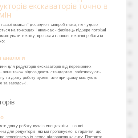
укторів екскаваторів точно в
мін
 нашої компанії досвідчені співробітники, які чудово
ються на тонкощах і нюансах - фахівець підбере потрібні
монтувати техніку, провести планові технічні роботи із
мо:
і аналоги
ини для редукторів екскаваторів від перевірених
 - вони також відповідають стандартам, забезпечують
ну та довгу роботу вузлів, але при цьому коштують
 за заводські.
аторів
йо
чте довгу роботу вузлів спецтехніки – на всі
ини для редукторів, які ми пропонуємо, є гарантія, що
во перевіряємо їх перед відправкою клієнту. Поставте