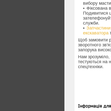
вибору масти
Фіксована в
Подивитися ц
зателефонуйт
служби.
Запчастини
екскаватора
Щоб замовити р
зворотного зв'
запорука високо
Нам зрозуміло, 
тестуються на н
спецтехніки.
Інформація дл