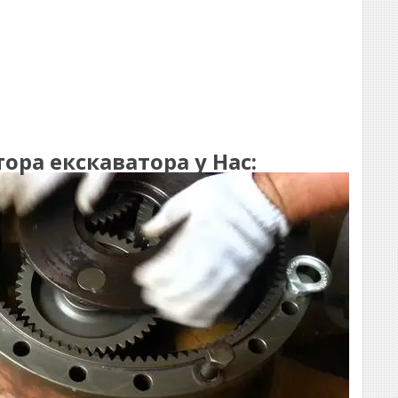
ра екскаватора у Нас: