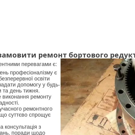
амовити ремонт бортового редукто
нтними перевагами є:
ень професіоналізму є
безперервної освіти
надати допомогу у будь-
и та день тижня.
 виконання ремонту
адності.
сучасного ремонтного
що суттєво спрощує
а консультація з
тань, поради щодо