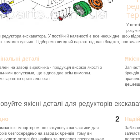
ред
тер
У штаті
розумі
 редуктора екскаватора. У постійній наявності є все необхідне, щоб відре
х комплектуючих. Підберемо вигідний варіант під ваш бюджет, постачає
інальні деталі
Якісн
влені на заводі виробника - продукція високої якості з
Запчаст
льними допусками, що відповідає всім вимогам.
брендів
о гарантію оригінальності.
правиль
дешевше
овуйте якісні деталі для редукторів екскав
2
дно
Наді
омпанією-імпортером, що закуповує запчастини для
Забезпе
орів безпосередньо на заводах брендів, тому ви
запчаст
е купити деталі без націнок та переплат посередникам.
додатко