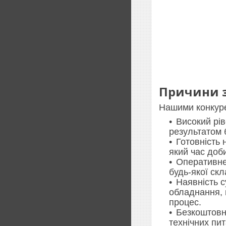
Причини з
Нашими конкуре
Високий рів
результатом 
Готовність 
який час доб
Оперативне
будь-якої скл
Наявність 
обладнання, 
процес.
Безкоштовн
технічних пи