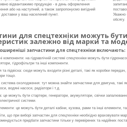
ивно відвантажимо продукцію - в день оформлення
запитан
ення або на наступний, а також запропонуємо вигідний
поставо
т доставки у ваш населений пункт.
Уважно 
обсягу.
тини для спецтехніки можуть бути 
еристик залежно від марки та моде
поширеніші запчастини для спецтехніки включають:
ні компоненти: на гідравлічній системі спецтехніки можуть бути гідронасо
ятори, гідрофільтри та інші компоненти.
я та підвіска: сюди можуть входити різні деталі, такі як коробки передач,
ори тощо.
 система охолодження: тут можна знайти запчастини для двигуна, такі як 
оси, водяні насоси, радіатори і т.д.
: це можуть бути стартери, генератори, акумулятори, свічки запалювання
 електричної системи.
лементи: це можуть бути деталі кабіни, кузова, рами та інші елементи, так
ти, що при виборі запчастин для спецтехніки необхідно враховувати марк
омендується придбати запчастини тільки у перевірених та надійних поста