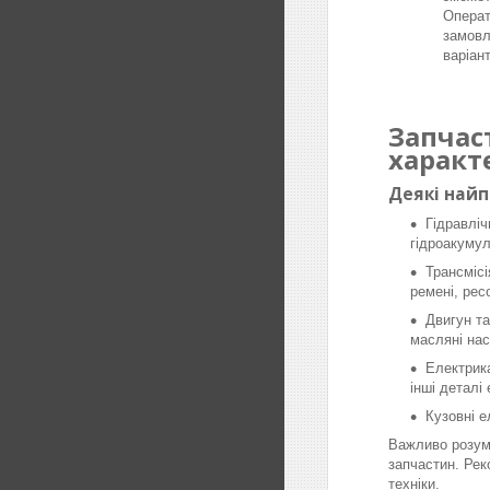
Операт
замовл
варіан
Запчас
характ
Деякі най
Гідравліч
гідроакумул
Трансмісі
ремені, рес
Двигун та
масляні нас
Електрика
інші деталі
Кузовні е
Важливо розумі
запчастин. Рек
техніки.