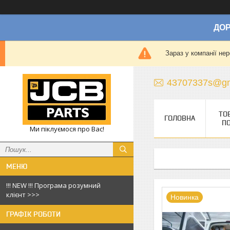
ДОР
Зараз у компанії не
43707337s@gm
ТО
ГОЛОВНА
П
Ми піклуємося про Вас!
!!! NEW !!! Програма розумний
клієнт >>>
Новинка
ГРАФІК РОБОТИ