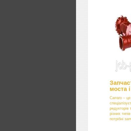
Запчас
моста і
Carraro – це
спеціалізує
редукторів 
різних типі
потрібні за