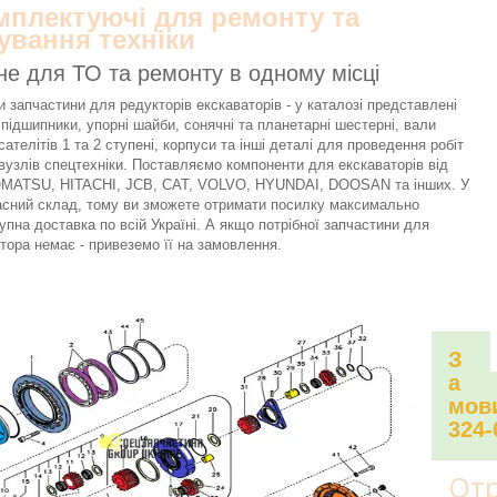
омплектуючі для ремонту та
ування техніки
не для ТО та ремонту в одному місці
 запчастини для редукторів екскаваторів - у каталозі представлені
 підшипники, упорні шайби, сонячні та планетарні шестерні, вали
сателітів 1 та 2 ступені, корпуси та інші деталі для проведення робіт
вузлів спецтехніки. Поставляємо компоненти для екскаваторів від
KOMATSU, HITACHI, JCB, CAT, VOLVO, HYUNDAI, DOOSAN та інших. У
асний склад, тому ви зможете отримати посилку максимально
упна доставка по всій Україні. А якщо потрібної запчастини для
тора немає - привеземо її на замовлення.
З
а
мови
324-
Отр