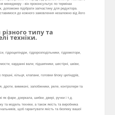
ня менеджеру - він проконсультує по термінах
к, допоможе підібрати запчастину для редуктора.
ставимося до кожного замовлення незалежно від його
різного типу та
лі техніки.
си, гідроциліндри, гідророзподільники, гідромотори,
 мости, карданні вали, підшипники, шестірні, шківи,
поршні, кільця, клапани, головки блоку циліндрів,
, дроти, вимикачі, запобіжники, реле, контролери та
і як фари, дзеркала, шибки, двері, ручки і т.д.
у та модель техніки, а також якість та виробника
чальників, щоб гарантувати якість та безпеку вашої