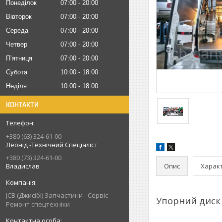
Понеділок
07:00
20:00
Вівторок
07:00
20:00
Середа
07:00
20:00
Четвер
07:00
20:00
Пʼятниця
07:00
20:00
Субота
10:00
18:00
Неділя
10:00
18:00
КОНТАКТИ
+380 (63) 324-61-00
Леонід -Технічний Спеціаліст
+380 (73) 324-61-00
Опис
Харак
Владислав
JCB (Джисібі) Запчастини - Сервіс -
Упорний диск 
Ремонт спецтехніки