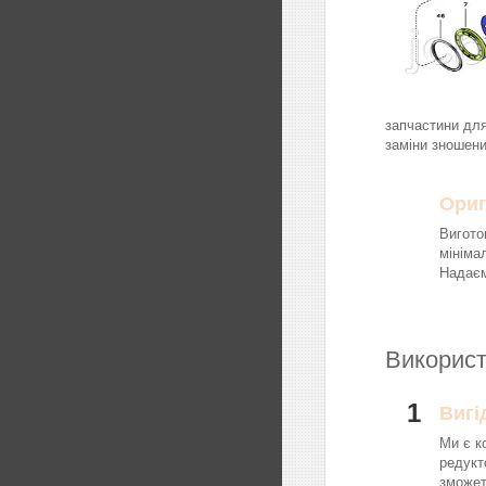
запчастини для
заміни зношени
Ориг
Вигото
мініма
Надаєм
Використ
1
Вигі
Ми є к
редукт
зможет