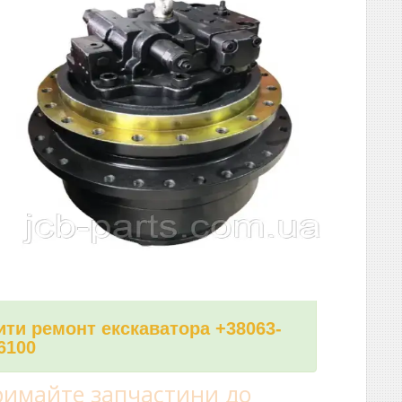
ти ремонт екскаватора +38063-
6100
имайте запчастини до