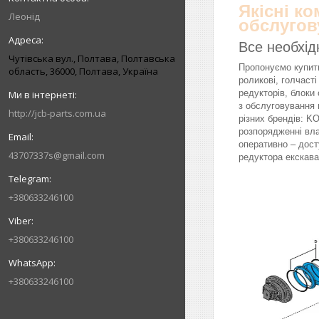
Якісні к
Леонід
обслугов
Все необхід
Чутівська вул., Полтава, Полтавська
Пропонуємо купити
область, 36000, Полтава, Україна
роликові, голчасті
редукторів, блоки 
з обслуговування 
http://jcb-parts.com.ua
різних брендів: 
розпорядженні вл
оперативно – дост
43707337s@gmail.com
редуктора екскава
+380633246100
+380633246100
+380633246100