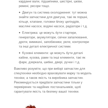
карданні вали, підшипники, шестірні, шківи,
ремені, ресори тощо.
Двигун та система охолодження: тут можна
знайти запчастини для двигуна, такі як поршні,
кільця, клапани, головки блоку циліндрів,
масляні насоси, водяні насоси, радіатори і т.д.
Електрика: це можуть бути стартери,
генератори, акумулятори, свічки запалювання,
дроти, вимикачі, запобіжники, реле, контролери
та інші деталі електричної системи.
Кузовні елементи: це можуть бути деталі
кабіни, кузова, рами та інші елементи, такі як
фари, дзеркала, шибки, двері, ручки і т.д.
Важливо розуміти, що при виборі запчастин для
спецтехніки необхідно враховувати марку та модель
техніки, а також якість та виробника запчастин.
Рекомендується придбати запчастини тільки у
перевірених та надійних постачальників, щоб
гарантувати якість та безпеку вашої техніки.