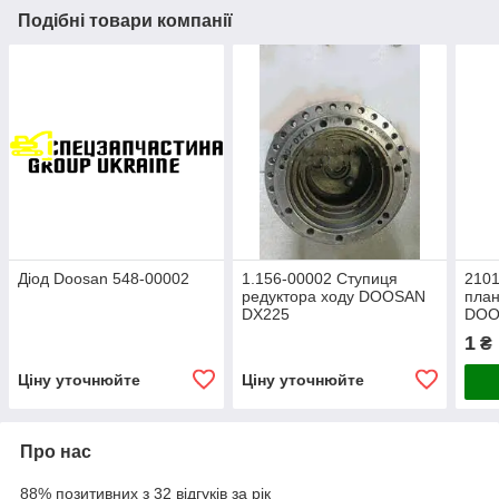
Подібні товари компанії
Діод Doosan 548-00002
1.156-00002 Ступиця
210
редуктора ходу DOOSAN
план
DX225
DOO
1
₴
Ціну уточнюйте
Ціну уточнюйте
Про нас
88% позитивних з 32 відгуків за рік