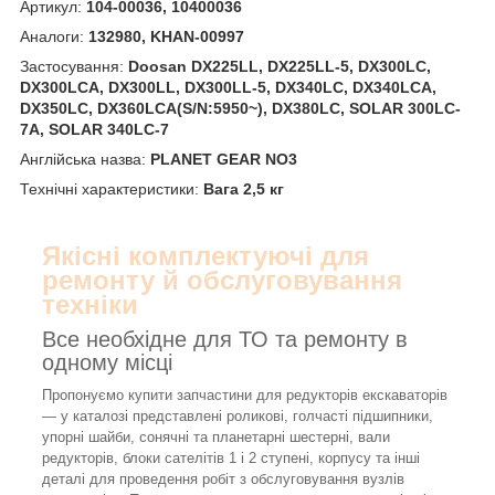
Артикул:
104-00036, 10400036
Аналоги:
132980, KHAN-00997
Застосування:
Doosan DX225LL, DX225LL-5, DX300LC,
DX300LCA, DX300LL, DX300LL-5, DX340LC, DX340LCA,
DX350LC, DX360LCA(S/N:5950~), DX380LC, SOLAR 300LC-
7A, SOLAR 340LC-7
Англійська назва:
PLANET GEAR NO3
Технічні характеристики:
Вага 2,5 кг
Якісні комплектуючі для
ремонту й обслуговування
техніки
Все необхідне для ТО та ремонту в
одному місці
Пропонуємо купити запчастини для редукторів екскаваторів
— у каталозі представлені роликові, голчасті підшипники,
упорні шайби, сонячні та планетарні шестерні, вали
редукторів, блоки сателітів 1 і 2 ступені, корпусу та інші
деталі для проведення робіт з обслуговування вузлів