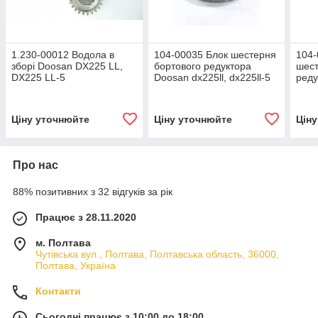
1.230-00012 Водола в
104-00035 Блок шестерня
104-
зборі Doosan DX225 LL,
бортового редуктора
шест
DX225 LL-5
Doosan dx225ll, dx225ll-5
реду
dx22
Ціну уточнюйте
Ціну уточнюйте
Цін
Про нас
88% позитивних з 32 відгуків за рік
Працює з 28.11.2020
м. Полтава
Чутівська вул., Полтава, Полтавська область, 36000,
Полтава, Україна
Контакти
Сьогодні працює з 10:00 до 18:00