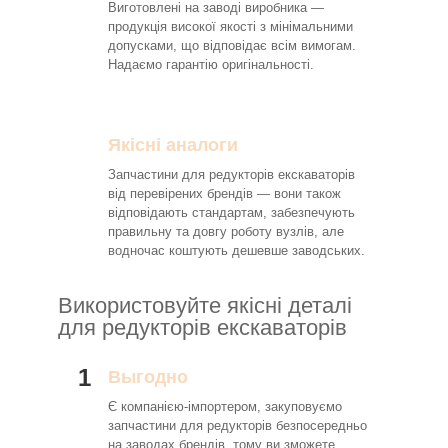
Виготовлені на заводі виробника —
продукція високої якості з мінімальними
допусками, що відповідає всім вимогам.
Надаємо гарантію оригінальності.
Якісні аналоги
Запчастини для редукторів екскаваторів
від перевірених брендів — вони також
відповідають стандартам, забезпечують
правильну та довгу роботу вузлів, але
водночас коштують дешевше заводських.
Використовуйте якісні деталі
для редукторів екскаваторів
1
Выгодно
Є компанією-імпортером, закуповуємо
запчастини для редукторів безпосередньо
на заводах брендів, тому ви зможете