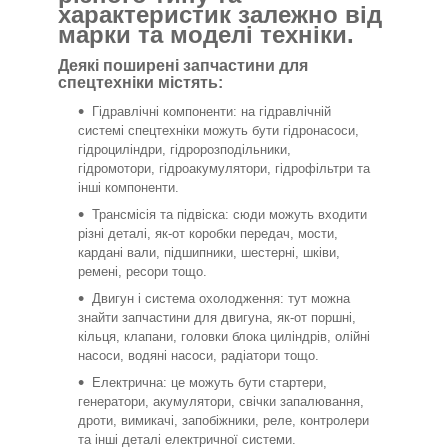
характеристик залежно від
марки та моделі техніки.
Деякі поширені запчастини для
спецтехніки містять:
Гідравлічні компоненти: на гідравлічній
системі спецтехніки можуть бути гідронасоси,
гідроциліндри, гідророзподільники,
гідромотори, гідроакумулятори, гідрофільтри та
інші компоненти.
Трансмісія та підвіска: сюди можуть входити
різні деталі, як-от коробки передач, мости,
кардані вали, підшипники, шестерні, шківи,
ремені, ресори тощо.
Двигун і система охолодження: тут можна
знайти запчастини для двигуна, як-от поршні,
кільця, клапани, головки блока циліндрів, олійні
насоси, водяні насоси, радіатори тощо.
Електрична: це можуть бути стартери,
генератори, акумулятори, свічки запалювання,
дроти, вимикачі, запобіжники, реле, контролери
та інші деталі електричної системи.