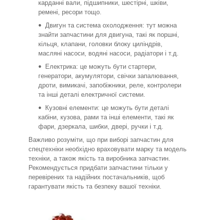
карданні вали, підшипники, шестірні, шківи,
ремені, ресори тощо.
Двигун та система охолодження: тут можна
знайти запчастини для двигуна, такі як поршні,
кільця, клапани, головки блоку циліндрів,
масляні насоси, водяні насоси, радіатори і т.д.
Електрика: це можуть бути стартери,
генератори, акумулятори, свічки запалювання,
дроти, вимикачі, запобіжники, реле, контролери
та інші деталі електричної системи.
Кузовні елементи: це можуть бути деталі
кабіни, кузова, рами та інші елементи, такі як
фари, дзеркала, шибки, двері, ручки і т.д.
Важливо розуміти, що при виборі запчастин для
спецтехніки необхідно враховувати марку та модель
техніки, а також якість та виробника запчастин.
Рекомендується придбати запчастини тільки у
перевірених та надійних постачальників, щоб
гарантувати якість та безпеку вашої техніки.