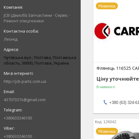
Новинка
JCB (Джисібі) Запчастини - Сервіс -
Ремонт спецтехніки
Леонід
Чутівська вул., Полтава, Полтавська
область, 36000, Полтава, Україна
Флянець 116525 C
Ціну уточнюйте
http://jcb-parts.com.ua
В наявності
43707337s@gmail.com
+380 (63) 324-6
+380633246100
126042
Новинка
+380633246100