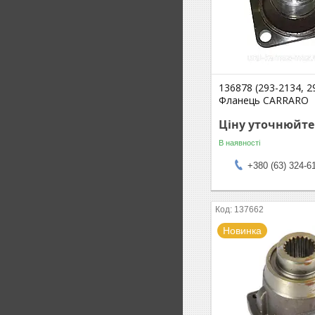
136878 (293-2134, 2
Фланець CARRARO
Ціну уточнюйте
В наявності
+380 (63) 324-6
137662
Новинка