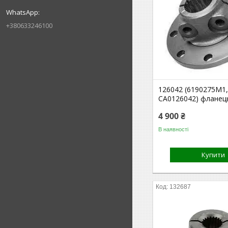
+380633246100
126042 (6190275M1,
CA0126042) флане
4 900 ₴
В наявності
Купити
132687