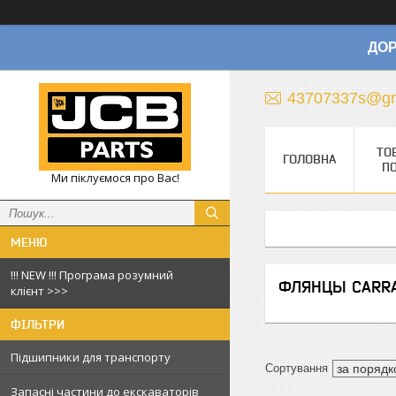
ДОР
43707337s@gm
ТО
ГОЛОВНА
П
Ми піклуємося про Вас!
!!! NEW !!! Програма розумний
ФЛЯНЦЫ CARR
клієнт >>>
ФІЛЬТРИ
Підшипники для транспорту
Запасні частини до екскаваторів