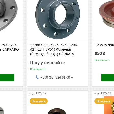
 293-8724,
127663 (2925445, 47680206,
129929 Фл
ць CARRARO
42T-23-H0P51) Фланець
850 ₴
(forgings, flange) CARRARO
В наявності
Ціну уточнюйте
В наявності
+380 (63) 324-61-00
132707
132943
Новинка
Новинка