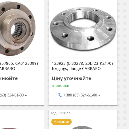
957805, CA0123399)
123923 (L 30278, 20E-23-K2170)
CARRARO
forgings, flange CARRARO
очнюйте
Ціну уточнюйте
В наявності
(63) 324-61-00
+380 (63) 324-61-00
132677
Новинка