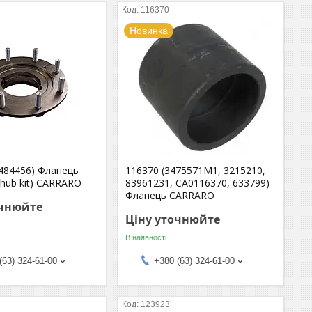
116370
Новинка
7484456) Фланець
116370 (3475571M1, 3215210,
hub kit) CARRARO
83961231, CA0116370, 633799)
Фланець CARRARO
очнюйте
Ціну уточнюйте
В наявності
(63) 324-61-00
+380 (63) 324-61-00
123923