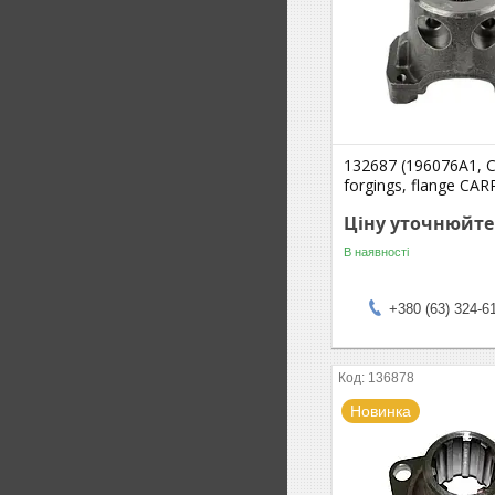
132687 (196076A1, 
forgings, flange CA
Ціну уточнюйте
В наявності
+380 (63) 324-6
136878
Новинка