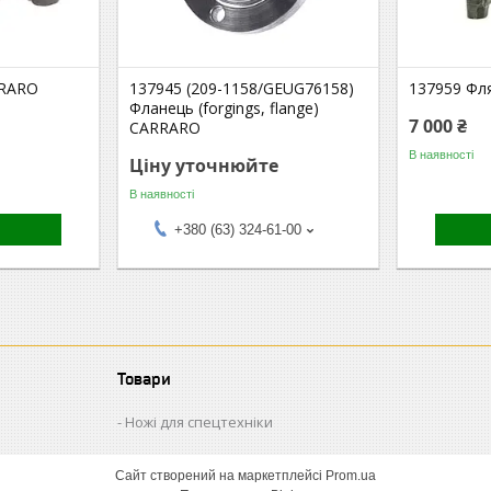
RRARO
137945 (209-1158/GEUG76158)
137959 Фл
Фланець (forgings, flange)
7 000 ₴
CARRARO
В наявності
Ціну уточнюйте
В наявності
+380 (63) 324-61-00
Товари
Ножі для спецтехніки
Сайт створений на маркетплейсі
Prom.ua