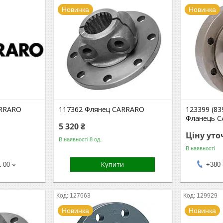
Новинка
Новинка
ARRARO
117362 Флянец CARRARO
123399 (83
Фланець 
5 320 ₴
Ціну ут
В наявності 8 од.
В наявності
Купити
1-00
+380 
127663
129929
Новинка
Новинка