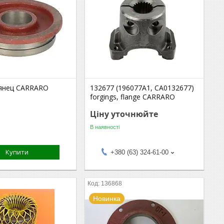
янец CARRARO
132677 (196077A1, CA0132677)
forgings, flange CARRARO
Ціну уточнюйте
В наявності
Купити
+380 (63) 324-61-00
136868
Новинка