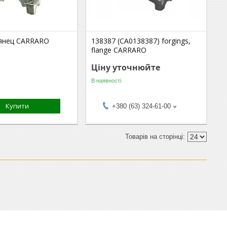
янец CARRARO
138387 (CA0138387) forgings,
flange CARRARO
Ціну уточнюйте
В наявності
Купити
+380 (63) 324-61-00