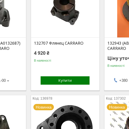
CA0132687)
132707 Флянец CARRARO
132943 (A
RRARO
CARRARO
4 920 ₴
Ціну ут
В наявності
В наявності
Купити
1-00
+380 
136978
137302
Новинка
Новинка