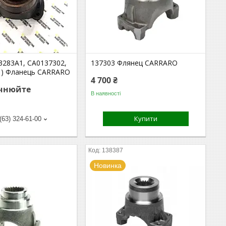
3283A1, CA0137302,
137303 Флянец CARRARO
) Фланець CARRARO
4 700 ₴
очнюйте
В наявності
Купити
(63) 324-61-00
138387
Новинка