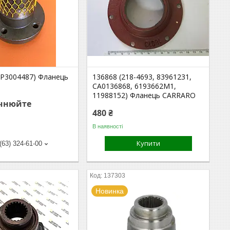
BP3004487) Фланець
136868 (218-4693, 83961231,
CA0136868, 6193662M1,
11988152) Фланець CARRARO
очнюйте
480 ₴
В наявності
Купити
(63) 324-61-00
137303
Новинка