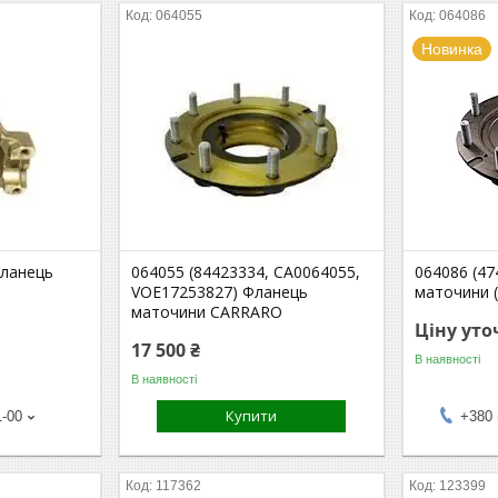
064055
064086
Новинка
Фланець
064055 (84423334, CA0064055,
064086 (4
VOE17253827) Фланець
маточини (
маточини CARRARO
Ціну ут
17 500 ₴
В наявності
В наявності
Купити
1-00
+380 
117362
123399