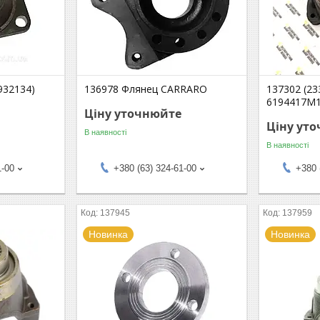
932134)
136978 Флянец CARRARO
137302 (23
6194417M1
Ціну уточнюйте
Ціну ут
В наявності
В наявності
1-00
+380 (63) 324-61-00
+380 
137945
137959
Новинка
Новинка