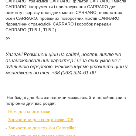
CARRARO, трансмісії CARRARO, фільтри CARRARO і масла
CARRARO, інструменти і пристосування CARRARO для
ремонту і сервісу провідних мостів CARRARO, поворотних
осей CARRARO, провідних поворотних мостів CARRARO,
гідравлічних трансмісій CARRARO і коробок передач
CARRARO (TLB 1, TLB 2).
p>
Увага!!! Розміщені ціни на сайті, носять виключно
ознайомлювальний характер і ні за яких умов не є
публічною офертою. Рекомендуємо уточнити ціни у
менеджерів по тел. +38 (063) 324-61-00
Необхідні для Вас запчастини можна знайти перейшовши в
потрібний для вас розділ:
-
Ножі для спецтехніки
-
Запчастини для спецтехніки JCB
-
Запчастини для техніки Caterpillar
-
Запчастини для спецтехніки Volvo