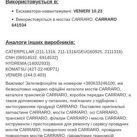
Використовується в:
Екскаватори-навантажувачі:
VENIERI 10.23
Використовується в мостах CARRARO:
CARRARO
641534
Аналоги інших виробників:
CATERPILLAR (211-1316, 211-1316/GEUG60925, 2111316)
CNH (06914532, 6914532)
HYDREMA (14002933)
KOMATSU (42T-22-H0P71)
VENIERI (244.0.403)
Важливо! Зателефонуйте за номером +380633246100, ми
безкоштовно надамо офіційні каталоги мостів CARRARO,
каталоги трансмісій CARRARO, коробок передач CARRARO, а
також допоможемо у питаннях, пов'язаних з підбором і
застосуванням продукції CARRARO. Поставляє оригінальні
запчастини CARRARO, мости CARRARO, осі CARRARO,
трансмісії CARRARO, фільтри CARRARO і масла CARRARO,
інструменти і пристосування для ремонту і сервісу провідних
мостів CARRARO, поворотних осей CARRARO, провідних
поворотних мостів CARRARO, гідравлічних трансмісій