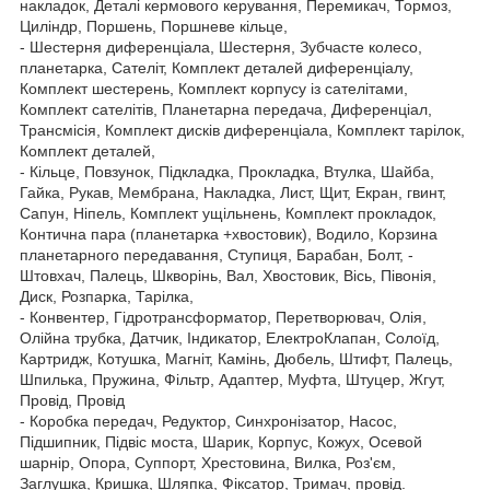
накладок, Деталі кермового керування, Перемикач, Тормоз,
Циліндр, Поршень, Поршневе кільце,
- Шестерня диференціала, Шестерня, Зубчасте колесо,
планетарка, Сателіт, Комплект деталей диференціалу,
Комплект шестерень, Комплект корпусу із сателітами,
Комплект сателітів, Планетарна передача, Диференціал,
Трансмісія, Комплект дисків диференціала, Комплект тарілок,
Комплект деталей,
- Кільце, Повзунок, Підкладка, Прокладка, Втулка, Шайба,
Гайка, Рукав, Мембрана, Накладка, Лист, Щит, Екран, гвинт,
Сапун, Ніпель, Комплект ущільнень, Комплект прокладок,
Контична пара (планетарка +хвостовик), Водило, Корзина
планетарного передавання, Ступиця, Барабан, Болт, -
Штовхач, Палець, Шкворінь, Вал, Хвостовик, Вісь, Півонія,
Диск, Розпарка, Тарілка,
- Конвентер, Гідротрансформатор, Перетворювач, Олія,
Олійна трубка, Датчик, Індикатор, ЕлектроКлапан, Солоїд,
Картридж, Котушка, Магніт, Камінь, Дюбель, Штифт, Палець,
Шпилька, Пружина, Фільтр, Адаптер, Муфта, Штуцер, Жгут,
Провід, Провід
- Коробка передач, Редуктор, Синхронізатор, Насос,
Підшипник, Підвіс моста, Шарик, Корпус, Кожух, Осевой
шарнір, Опора, Суппорт, Хрестовина, Вилка, Роз'єм,
Заглушка, Кришка, Шляпка, Фіксатор, Тримач, провід.