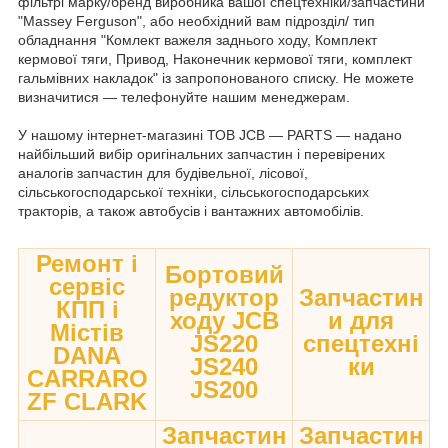
фільтрі марку/бренд виробника вашої спецтехніки/запчастини
"Massey Ferguson", або необхідний вам підрозділ/ тип
обладнання "Комлект важеля заднього ходу, Комплект
кермової тяги, Привод, Наконечник кермової тяги, комплект
гальмівних накладок" із запропонованого списку. Не можете
визначитися — телефонуйте нашим менеджерам.
У нашому інтернет-магазині ТОВ JCB — PARTS — надано
найбільший вибір оригінальних запчастин і перевірених
аналогів запчастин для будівельної, лісової,
сільськогосподарської техніки, сільськогосподарських
тракторів, а також автобусів і вантажних автомобілів.
Ремонт і
Бортовий
сервіс
редуктор
Запчастин
КПП і
ходу JCB
и для
Містів
JS220
спецтехні
DANA
JS240
ки
CARRARO
JS200
ZF CLARK
Запчастин
Запчастин