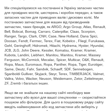
Ми спеціалізуємося на постачанні в Україну запасних частин
для провідних мостів, шестерень і коробок передач, а також
запасних частин для приводних валів і дискових коліс. Ми
постачаємо запчастини для машин від призводників
запчастин, таких брендів, як ARGO, Argo Group, Atlas, Renault,
Bell, Bobcat, Bomag, Carraro, Caterpillar, Claas, Scorpion,
Ranger, Targo, Clark, CNH, Case, New Holland, Dana Spici,
Doosan, Fendt, Fermec, Terex, Fiat, Kobelco , Fliegl, Furukawa,
Gehl, Geringhoff, Hidromek, Hitachi, Hydrema, Hyster, Hyundai,
JCB, JLG, John Deere, Kessler, Komatsu, Kramer, Kramer,
Kubota, Landini, Liebherr, Manitou, Manitou, Kramer, Massey
Ferguson, McCormick, Mecalac, Spicer, Multicar, O&K, Renault,
Ropa, Maus, Euromaus, Ropa, Panther, Ropa, Tiger, Eurotiger,
Same, Deutz, Fahr, Sandvik, Schaeff, SDF, Sennebogen,
Sgariboldi Gulliver, Skyjack, Steyr, Terex, TIMBERJACK, Valmet,
Valtra, Volvo, Wacker, Neuson, Weidemann, Zetor, Zettelmeyer,
ZF, Zremb і багатьох інших.
Якщо ви не знайшли на нашому сайті необхідну вам
запчастину або вузол для вашої спецтехніки — скористайтеся
пошуком або фільтром. Для цього в пошуковому рядку сайту
введіть найменування або код запчастини або виберіть у