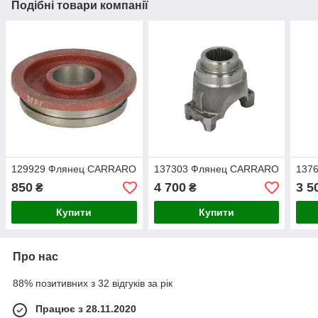
Подібні товари компанії
129929 Флянец CARRARO
137303 Флянец CARRARO
137
850
4 700
3 5
₴
₴
Купити
Купити
Про нас
88% позитивних з 32 відгуків за рік
Працює з 28.11.2020