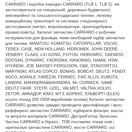
CARRARO і коробок передач CARRARO (TLB 1, TLB 2). які
застосовуються на спеціальній, дорожньо-будівельної,
землерийної та сільськогосподарської техніки, легкому
комерційному транспорті та системах стаціонарного
застосування (метро, вітрогенератори, гірничодобувна
промисловість). Каталог запчастин CARRARO є робочим
інструментом для фахівців, яким необхідний підбір запчастин
для техніки: MANITOU, KOMATSU, CATERPILLAR, VOLVO,
TEREX, CASE, NEW HOLLAND, HIDROMEK, JOHN DEERE,
VENIERY, CLAAS, LIU GONG, FOTON, HIDROMEC, DAEWOO,
DOOSAN, DYNAPAC, FADROMA, HANOMAG, HAMM, HSW,
HYUNDAI, JCB, MASSEY-FERGUSON, O&K, STAVOSRTOJ,
WARYNSKI, ATLAS COPCO, BOMAG, BOBCAT, DEUTZ, FENDT,
AGCO, AGRALE, FAREZIN, FERMEC, FIAT ALLIS, KUBOTA,
LANDINI, MAHINDRA&MAHINDRA, Mc CORMICK, SAME
DEUTZ FAHR, STEYR, UZEL, VALMET, VALTRA,VOLVO,
ZETOR, АМКАДОР, ЮМЗ, МТЗ, БОРЕКС, ЕЛЬВОРТІ (ELEX)
усього понад 200 OEM виробників техніки) Каталог запчастин
CARRARO дозволяє швидко проводити ідентифікацію і крос-
рефференс запчастин CARRARO, підбирати фільтри, масла
та витратні матеріали CARRARO. Дистриб'ютор Запасних
Частин CARRARO в Україні , ТОВ поставляє тільки нові і
оригінальні запчастини CARRARO, мости CARRARO, осі