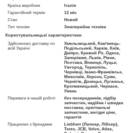
Країна виробник
Італія
Гарантійний термін
12 міс
Стан
Новий
Тип техніки
Землерийна техніка
Користувальницькі характеристики
Здійснюємо доставку по
Хмельницький, Кам'янець-
всій Україні
Подільський, Харків, Київ,
Дніпро, Кривий Ріг, Одеса,
Запоріжжя, Львів, Рівне,
Полтава, Вінниця, Луцьк,
Ужгород, Тернопіль,
Чернівці, Івано-Франківськ,
Миколаїв, Херсон, Суми,
Чернігів, Донецьк, Луганськ,
Кропивницький, Черкаси,
Умань
Переваги в нашій роботі
без посередників, підбір
запчастин, надійна і швидка
поставка, оригінальні
запчастини, вигідні ціни,
гарантія
Працюємо з брендами
Liebherr (Липхер, Лібхер),
Terex, JCB, Volvo, Atlas,