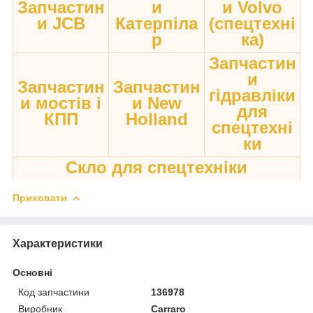
Запчастин
и
и Volvo
и JCB
Катерпіла
(спецтехні
р
ка)
Запчастин
и
Запчастин
Запчастин
гідравліки
и мостів і
и New
для
КПП
Holland
спецтехні
ки
Скло для спецтехніки
Приховати
Характеристики
Основні
Код запчастини
136978
Виробник
Carraro