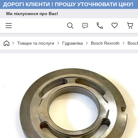
ДОРОГІ КЛІЄНТИ ! ПРОШУ УТОЧНЮВАТИ ЦІНУ!
Ми піклуємося про Вас!
Товари та послуги
Гідравліка
Bosch Rexroth
Bosc