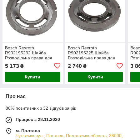
Bosch Rexroth
Bosch Rexroth
Bosc
R902195232 Шайба
R902195225 Шайба
R90
Розподільна права для
Розподільна права для
Розп
серії A4VG180 SKS
серії A4VG105 SKS
сері
5 173
2 740
3 8
₴
₴
Купити
Купити
Про нас
88% позитивних з 32 відгуків за рік
Працює з 28.11.2020
м. Полтава
Чутівська вул., Полтава, Полтавська область, 36000,