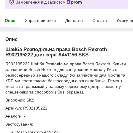
Замовлення під захистом
Опис
Характеристики
Доставка
Оплата
Умови п
Опис
Шайба Розподільна права Bosch Rexroth
R902195222 для серії A4VG56 SKS
R902195222 Шайба Розподільча права Bosch Rexroth
.
Купити
запчастини Bosch Rexroth для спецтехніки можна у Києві
безпосередньо з нашого складу. Усі запчастини для мостів та
КПП ми поставляємо безпосередньо від виробника. Ремонт
мостів та трансмісій у нашому сервісному центрі з ремонту
спецтехніки та способом (Київ, Україна).
Виробник: SKS
Артикул: R902195222
Аналоги: -
Застосування:
Bosch Rexroth A4VG56