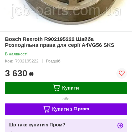
Bosch Rexroth R902195222 Шайба
Розподільна права для серії A4VG56 SKS
В наявності
Код: R902195222
Роздріб
3 630
₴
Купити
або
Купити з
Що таке купити з Пром?