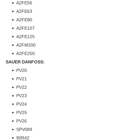
A2FE56
A2FE63
A2FE80
A2FE107
A2FE125
A2FM200
A2FE250.
SAUER DANFOSS:
PV20
PV21
PV22
PV23
PV24
PV25
PV26
SPV089
90R42