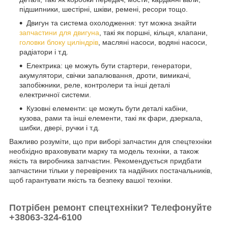
підшипники, шестірні, шківи, ремені, ресори тощо.
Двигун та система охолодження: тут можна знайти
запчастини для двигуна
, такі як поршні, кільця, клапани,
головки блоку циліндрів
, масляні насоси, водяні насоси,
радіатори і т.д.
Електрика: це можуть бути стартери, генератори,
акумулятори, свічки запалювання, дроти, вимикачі,
запобіжники, реле, контролери та інші деталі
електричної системи.
Кузовні елементи: це можуть бути деталі кабіни,
кузова, рами та інші елементи, такі як фари, дзеркала,
шибки, двері, ручки і т.д.
Важливо розуміти, що при виборі запчастин для спецтехніки
необхідно враховувати марку та модель техніки, а також
якість та виробника запчастин. Рекомендується придбати
запчастини тільки у перевірених та надійних постачальників,
щоб гарантувати якість та безпеку вашої техніки.
Потрібен ремонт спецтехніки? Телефонуйте
+38063-324-6100