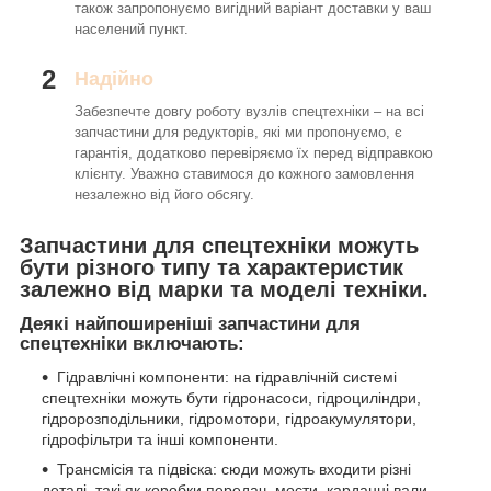
також запропонуємо вигідний варіант доставки у ваш
населений пункт.
2
Надійно
Забезпечте довгу роботу вузлів спецтехніки – на всі
запчастини для редукторів, які ми пропонуємо, є
гарантія, додатково перевіряємо їх перед відправкою
клієнту. Уважно ставимося до кожного замовлення
незалежно від його обсягу.
Запчастини для спецтехніки можуть
бути різного типу та характеристик
залежно від марки та моделі техніки.
Деякі найпоширеніші запчастини для
спецтехніки включають:
Гідравлічні компоненти: на гідравлічній системі
спецтехніки можуть бути гідронасоси, гідроциліндри,
гідророзподільники, гідромотори, гідроакумулятори,
гідрофільтри та інші компоненти.
Трансмісія та підвіска: сюди можуть входити різні
деталі, такі як коробки передач, мости, карданні вали,