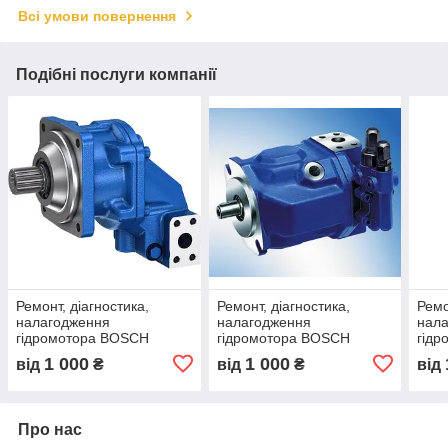
Всі умови повернення
Подібні послуги компанії
Ремонт, діагностика,
Ремонт, діагностика,
Ремо
налагодження
налагодження
нал
гідромотора BOSCH
гідромотора BOSCH
гід
REXROTH A7VO160
REXROTH A6VM200
REX
1 000
1 000
від
₴
від
₴
від
Про нас