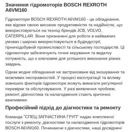
Значення гідромоторів BOSCH REXROTH
A6VM160
Гідромотори BOSCH REXROTH A6VM160 - це обладнання,
яке відоме своєю високою продуктивністю та надійністю, що
використовуються на техніці брендів JCB, VOLVO,
CATERPILLAR. Вони призначені для роботи в найважчих
умовах і широко використовуються в будіндустрії,
гірничодобувній промисловості та сільському господарстві. Ці
гідромотори забезпечують точне керування та видатну
потужність, що є ключовим для успішного виконання різних
завдань.
Однак жодне обладнання не застраховане від зношування та
можливих несправностей. У процесі експлуатації та впливу
зовнішніх факторів гідромотори можуть вимагати регулярної
перевірки та обслуговування. У разі виявлення проблем,
ремонт, діагностика та налагодження стають критично
важливими.
Професійний підхід до діагностики та ремонту
Команда "СПЕЦ-ЗАПЧАСТИНА ГРУП" надає комплексні
послуги з ремонту, діагностики та налагодження гідромоторів
BOSCH A6VM160. Починаючи з діагностики, наші досвідчені