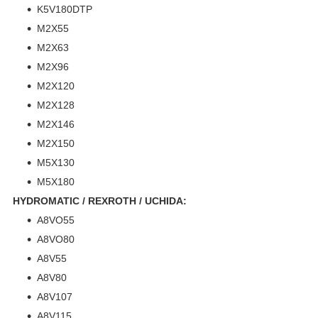
K5V180DTP
M2X55
M2X63
M2X96
M2X120
M2X128
M2X146
M2X150
M5X130
M5X180
HYDROMATIC / REXROTH / UCHIDA:
A8VO55
A8VO80
A8V55
A8V80
A8V107
A8V115