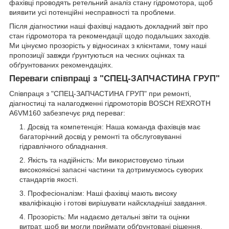
фахівці проводять ретельний аналіз стану гідромотора, щоб
виявити усі потенційні несправності та проблеми.
Після діагностики наші фахівці надають докладний звіт про
стан гідромотора та рекомендації щодо подальших заходів.
Ми цінуємо прозорість у відносинах з клієнтами, тому наші
пропозиції завжди ґрунтуються на чесних оцінках та
обґрунтованих рекомендаціях.
Переваги співпраці з "СПЕЦ-ЗАПЧАСТИНА ГРУП"
Співпраця з "СПЕЦ-ЗАПЧАСТИНА ГРУП" при ремонті,
діагностиці та налагодженні гідромоторів BOSCH REXROTH
A6VM160 забезпечує ряд переваг:
Досвід та компетенція: Наша команда фахівців має
багаторічний досвід у ремонті та обслуговуванні
гідравлічного обладнання.
Якість та надійність: Ми використовуємо тільки
високоякісні запасні частини та дотримуємось суворих
стандартів якості.
Професіоналізм: Наші фахівці мають високу
кваліфікацію і готові вирішувати найскладніші завдання.
Прозорість: Ми надаємо детальні звіти та оцінки
витрат, щоб ви могли приймати обґрунтовані рішення.