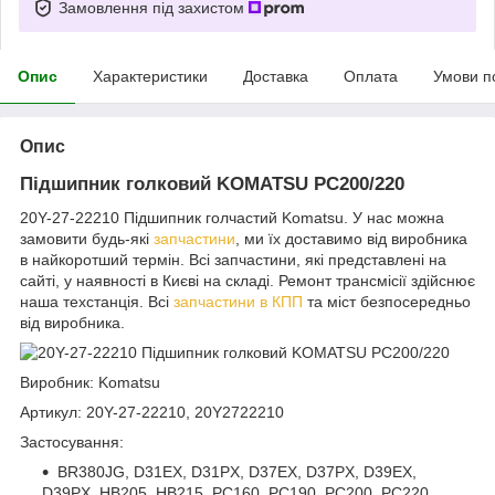
Замовлення під захистом
Опис
Характеристики
Доставка
Оплата
Умови п
Опис
Підшипник голковий KOMATSU PC200/220
20Y-27-22210 Підшипник голчастий Komatsu. У нас можна
замовити будь-які
запчастини
, ми їх доставимо від виробника
в найкоротший термін. Всі запчастини, які представлені на
сайті, у наявності в Києві на складі. Ремонт трансмісії здійснює
наша техстанція. Всі
запчастини в КПП
та міст безпосередньо
від виробника.
Виробник: Komatsu
Артикул: 20Y-27-22210, 20Y2722210
Застосування:
BR380JG, D31EX, D31PX, D37EX, D37PX, D39EX,
D39PX, HB205, HB215, PC160, PC190, PC200, PC220,