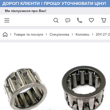
ДОРОГІ КЛІЄНТИ ! ПРОШУ УТОЧНЮВАТИ ЦІНУ!
Ми піклуємося про Вас!
Товари та послуги
Спецтехніка
Komatsu
20Y-27-