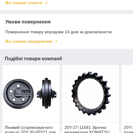
Всі умови оплати
Умови повернення
Повернення товару впродовж 14 днів за домовленістю
Всі умови повернення
Подібні товари компанії
Лінивий (спрямовуючого
20Y-27-11581 Зірочка
20Y
колеса) 20Y-30-00321 для
екскаватора KOMATSU
роли