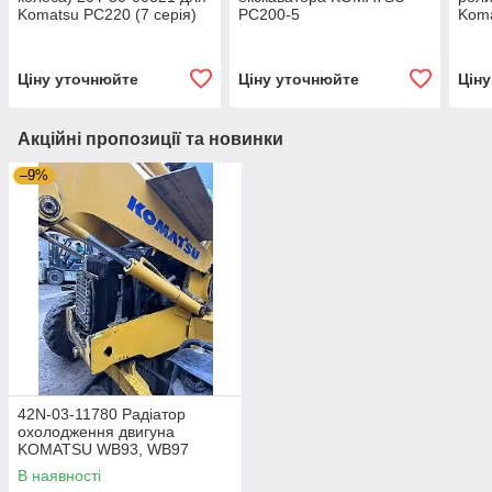
Komatsu PC220 (7 серія)
PC200-5
Koma
7 / 
Ціну уточнюйте
Ціну уточнюйте
Цін
Акційні пропозиції та новинки
–9%
42N-03-11780 Радіатор
охолодження двигуна
KOMATSU WB93, WB97
В наявності