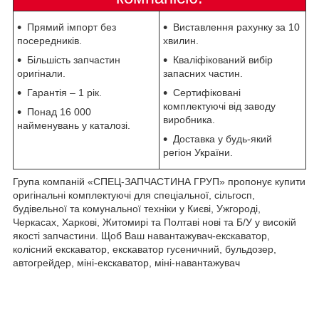
Прямий імпорт без
Виставлення рахунку за 10
посередників.
хвилин.
Більшість запчастин
Кваліфікований вибір
оригінали.
запасних частин.
Гарантія – 1 рік.
Сертифіковані
комплектуючі від заводу
Понад 16 000
виробника.
найменувань у каталозі.
Доставка у будь-який
регіон України.
Група компаній «СПЕЦ-ЗАПЧАСТИНА ГРУП» пропонує купити
оригінальні комплектуючі для спеціальної, сільгосп,
будівельної та комунальної техніки у Києві, Ужгороді,
Черкасах, Харкові, Житомирі та Полтаві нові та Б/У у високій
якості запчастини. Щоб Ваш навантажувач-екскаватор,
колісний екскаватор, екскаватор гусеничний, бульдозер,
автогрейдер, міні-екскаватор, міні-навантажувач
завжди був
виправлений ми ведемо повну історію обслуговування та
діагностики. Ви можете довіряти нам.
Аналог: 8004600